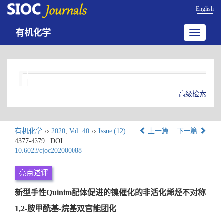
English
有机化学
Toggle
navigatio
高级检索
有机化学
››
2020
,
Vol. 40
››
Issue (12)
:
上一篇
下一篇
4377-4379.
DOI:
10.6023/cjoc202000088
亮点述评
新型手性Quinim配体促进的镍催化的非活化烯烃不对称
1,2-胺甲酰基-烷基双官能团化