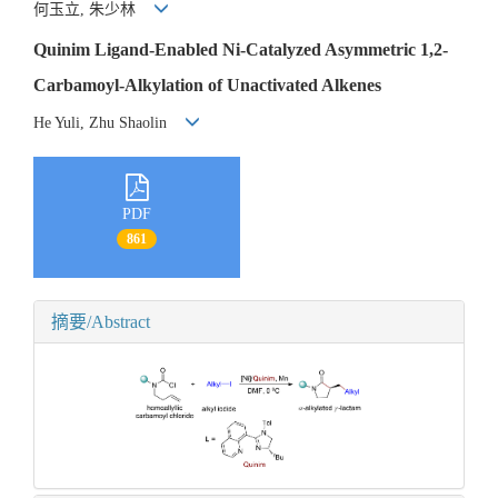
何玉立, 朱少林
Quinim Ligand-Enabled Ni-Catalyzed Asymmetric 1,2-
Carbamoyl-Alkylation of Unactivated Alkenes
He Yuli, Zhu Shaolin
PDF
861
摘要/Abstract