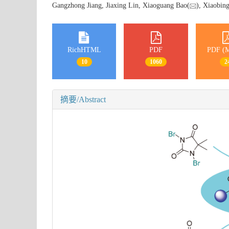
Gangzhong Jiang, Jiaxing Lin, Xiaoguang Bao(
), Xiaobin
RichHTML
PDF
PDF (M
10
1060
2
摘要/Abstract