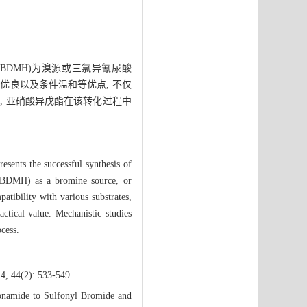
(DBDMH)为溴源或三氯异氰尿酸
率优良以及条件温和等优点, 不仅
, 亚硝酸异戊酯在该转化过程中
sents the successful synthesis of
DBDMH) as a bromine source, or
atibility with various substrates,
actical value. Mechanistic studies
ocess.
24, 44(2): 533-549.
fonamide to Sulfonyl Bromide and