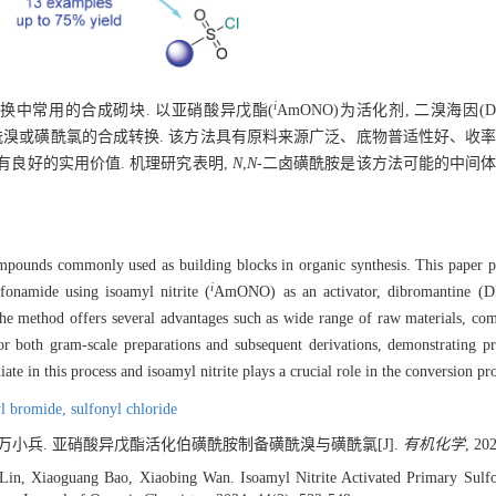
i
换中常用的合成砌块. 以亚硝酸异戊酯(
AmONO)为活化剂, 二溴海因
到磺酰溴或磺酰氯的合成转换. 该方法具有原料来源广泛、底物普适性好、收
有良好的实用价值. 机理研究表明,
N
,
N
-二卤磺酰胺是该方法可能的中间体
pounds commonly used as building blocks in organic synthesis. This paper pre
i
fonamide using isoamyl nitrite (
AmONO) as an activator, dibromantine (
he method offers several advantages such as wide range of raw materials, comp
for both gram-scale preparations and subsequent derivations, demonstrating pr
ate in this process and isoamyl nitrite plays a crucial role in the conversion pr
yl bromide,
sulfonyl chloride
, 万小兵. 亚硝酸异戊酯活化伯磺酰胺制备磺酰溴与磺酰氯[J].
有机化学
, 20
 Lin, Xiaoguang Bao, Xiaobing Wan. Isoamyl Nitrite Activated Primary Sul