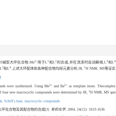
2+
1
2
3
4
ff碱型大环化合物,Mn
用于L
和L
的合成,并在洗涤时自动解络,L
和L
3
4
1
L
和L
.上述大环配体和各种配合物均经元素分析,IR,
H NMR, MS等
物
2+
2+
unds were synthesized. Using Mn
and Ba
as template inons. Thecomplex
1
 of four new macrocyclic compounds were determined by IR,
H NMR, MS spectr
de,
Schiff's base,
macrocyclic compounds
ff碱大环化合物及其配合物的合成[J].
有机化学
, 2004, 24(12): 1633-1636.