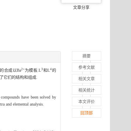
文章分享
摘要
参考文献
2+
3
4
的合成以Ba
为模板.L
和L
的
证实了它们的结构和组成.
相关文章
相关统计
 compounds have been solved by
本文评价
a and elemental analysis.
回顶部