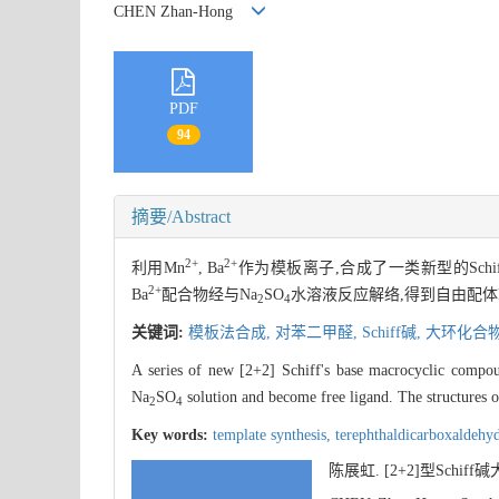
CHEN Zhan-Hong
PDF
94
摘要/Abstract
2+
2+
利用Mn
, Ba
作为模板离子,合成了一类新型的Schi
2+
Ba
配合物经与Na
SO
水溶液反应解络,得到自由配体
2
4
关键词:
模板法合成,
对苯二甲醛,
Schiff碱,
大环化合
A series of new [2+2] Schiff's base macrocyclic compo
Na
SO
solution and become free ligand. The structures
2
4
Key words:
template synthesis,
terephthaldicarboxaldehy
陈展虹. [2+2]型Schi