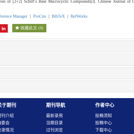
s of [2+2] Schiff's Base Macrocyclic Compounds[J]. Chinese Journal of O
ference Manager
|
ProCite
|
BibTeX
|
RefWorks
收藏此文
(
0
)
关于期刊
期刊导航
作者中心
期刊介绍
最新录用
投稿须知
编委会
当期目录
投稿中心
收录情况
过刊浏览
下载中心