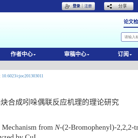
｜
分享
登录
注册
论文
作者中心
审稿中心
订阅
:
10.6023/cjoc201303011
端炔合成吲哚偶联反应机理的理论研究
on Mechanism from
N
-(2-Bromophenyl)-2,2,2-t
lyzed by CuI