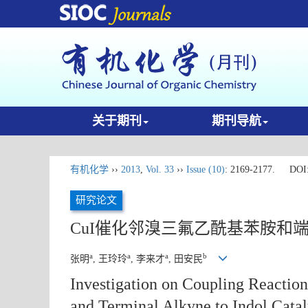
关于期刊
期刊导航
有机化学
››
2013
,
Vol. 33
››
Issue (10)
: 2169-2177.
DOI
研究论文
CuI催化邻溴三氟乙酰基苯胺和
a
a
a
b
张明
, 王玲玲
, 李来才
, 田安民
Investigation on Coupling Reacti
and Terminal Alkyne to Indol Cata