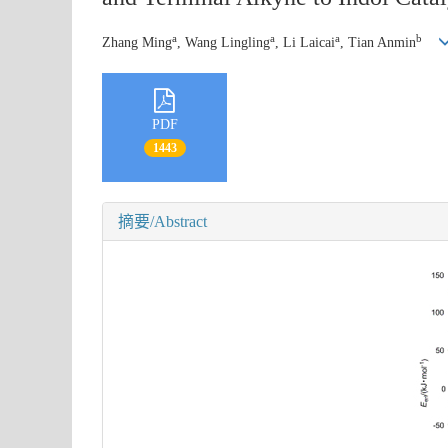
a
a
a
b
Zhang Ming
, Wang Lingling
, Li Laicai
, Tian Anmin
PDF
1443
摘要/Abstract