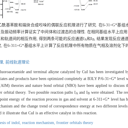
氟乙酰基苯胺和端炔合成吲哚的偶联反应机理进行了研究. 在6-31+G*
及振动频率计算证实了中间体和过渡态的合理性. 在相同基组水平上应用自
征和轨道间的相互作用, 得到两条可能的反应通道I
和I
, 结果发现反应通道
A
B
在6-311+G*基组水平上计算了反应机理中所有物质在气相及溶剂化下的单点
理,
前线轨道理论
luoroacetamide and terminal alkyne catalyzed by CuI has been investigated by
mediates and products have been optimized completely at B3LY P/6-31+G* level wi
(AIM) theories and nature bond orbital (NBO) have been applied to discuss th
er orbital theory. Two possible reaction paths I
and I
were obtained. The resu
A
B
point energy of the reaction process in gas and solvent at 6-311+G* level has b
echanism and the change trend of correspondence energy at two different levels 
t illustrate that CuI is an effective catalyst in this reaction.
esis of indol,
reaction mechanism,
frontier orbitals theory