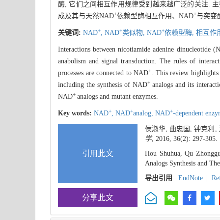
酶, 它们之间相互作用规律受到越来越广泛的关注. 主
+
+
成及其与天然NAD
依赖型酶相互作用、NAD
与突变
+
+
+
关键词:
NAD
,
NAD
类似物,
NAD
依赖型酶,
相互作
Interactions between nicotiamide adenine dinucleotide 
anabolism and signal transduction. The rules of inter
+
processes are connected to NAD
. This review highlights
+
including the synthesis of NAD
analogs and its interac
+
NAD
analogs and mutant enzymes.
+
+
+
Key words:
NAD
,
NAD
analog,
NAD
-dependent enz
侯淑华, 曲忠国, 钟克利
学
, 2016, 36(2): 297-305.
引用此文
Hou Shuhua, Qu Zhongguo
Analogs Synthesis and The
导出引用
EndNote
|
Re
分享此文