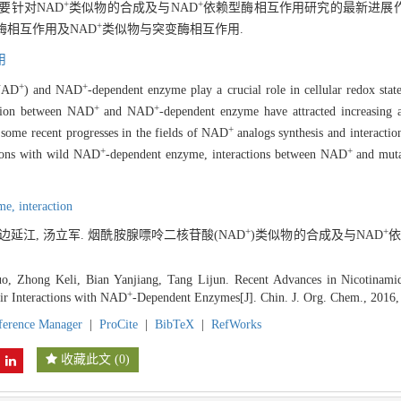
+
+
要针对NAD
类似物的合成及与NAD
依赖型酶相互作用研究的最新进展作一
+
酶相互作用及NAD
类似物与突变酶相互作用.
用
+
+
(NAD
) and NAD
-dependent enzyme play a crucial role in cellular redox stat
+
+
action between NAD
and NAD
-dependent enzyme have attracted increasing a
+
 some recent progresses in the fields of NAD
analogs synthesis and interact
+
+
tions with wild NAD
-dependent enzyme, interactions between NAD
and muta
yme,
interaction
+
+
, 边延江, 汤立军. 烟酰胺腺嘌呤二核苷酸(NAD
)类似物的合成及与NAD
依
, Zhong Keli, Bian Yanjiang, Tang Lijun. Recent Advances in Nicotinam
+
ir Interactions with NAD
-Dependent Enzymes[J]. Chin. J. Org. Chem., 2016,
ference Manager
|
ProCite
|
BibTeX
|
RefWorks
收藏此文
(
0
)