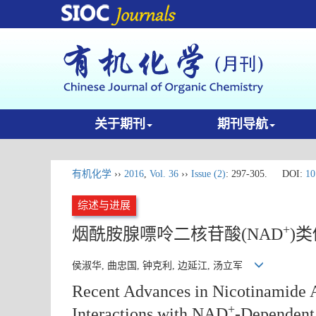
关于期刊
期刊导航
有机化学
››
2016
,
Vol. 36
››
Issue (2)
: 297-305.
DOI:
10
综述与进展
+
烟酰胺腺嘌呤二核苷酸(NAD
)
侯淑华, 曲忠国, 钟克利, 边延江, 汤立军
Recent Advances in Nicotinamide
+
Interactions with NAD
-Dependen