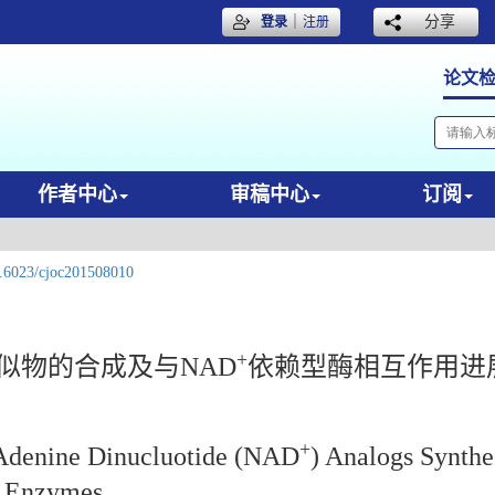
｜
分享
登录
注册
论文
作者中心
审稿中心
订阅
.6023/cjoc201508010
+
类似物的合成及与NAD
依赖型酶相互作用进
+
 Adenine Dinucluotide (NAD
) Analogs Synthe
t Enzymes