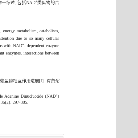
+
综述, 包括NAD
类似物的合
e, energy metabolism, catabolism,
ttention due to so many cellular
+
ions with NAD
- dependent enzyme
nt enzymes, interactions between
赖型酶相互作用进展[J].
有机化
+
ide Adenine Dinucluotide (NAD
)
 36(2): 297-305.