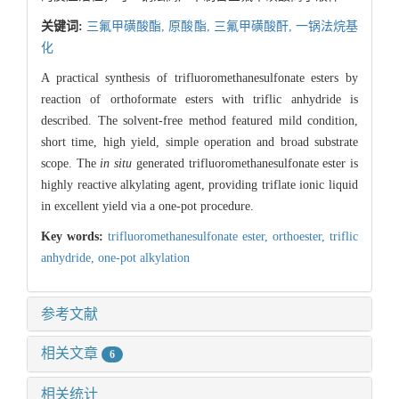
关键词:
三氟甲磺酸酯,
原酸酯,
三氟甲磺酸酐,
一锅法烷基
化
A practical synthesis of trifluoromethanesulfonate esters by
reaction of orthoformate esters with triflic anhydride is
described. The solvent-free method featured mild condition,
short time, high yield, simple operation and broad substrate
scope. The
in situ
generated trifluoromethanesulfonate ester is
highly reactive alkylating agent, providing triflate ionic liquid
in excellent yield via a one-pot procedure.
Key words:
trifluoromethanesulfonate ester,
orthoester,
triflic
anhydride,
one-pot alkylation
参考文献
相关文章
6
相关统计