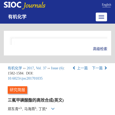
English
有机化学
Toggle
navigatio
高级检索
有机化学
››
2017
,
Vol. 37
››
Issue (6)
:
上一篇
下一篇
1582-1584.
DOI:
10.6023/cjoc201701035
研究简报
三氟甲磺酸酯的高效合成(英文)
a,b
b
a
郑东青
, 马海燕
, 丁凯