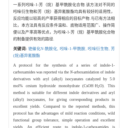
一系列吲哚-1-芳（烷）基甲酰胺化合物.该方法对不同的
吲哚衍生物和芳（烷）基异氰酸酯均具有较好的适用性，
反应均能以较高的产率获得相应的目标产物.与已有方法相
比，本方法具有反应条件温和、底物适用范围广、操作简
便以及产率高等优点，为吲哚-1-芳（烷）基甲酰胺化合物
的制备提供有效的路径.
关键词:
铯催化
N
-酰胺化,
吲哚-1-甲酰胺,
吲哚衍生物,
芳
(烷)基异氰酸酯
A protocol for the synthesis of a series of indole-1-
carboxamides was reported via the
N
-arboxamidation of indole
derivatives with aryl (alkyl) isocyanates catalyzed by 5.0
mol% cesium hydroxide monohydrate (CsOH·H
O). This
2
method is suitable for different indole derivatives and aryl
(alkyl) isocyanates, for giving corresponding products in
excellent yields. Compared to the reported methods, this
protocol has the advantages of mild reaction conditions, wild
functional group tolerance, simple operation and excellent
yields. An efficient route to indole-1-carboxamides is