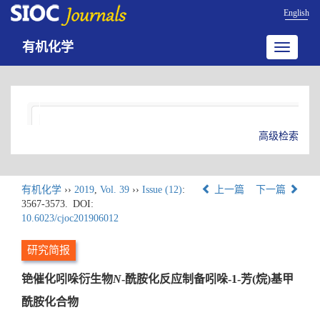
English
有机化学
Toggle
navigatio
高级检索
有机化学
››
2019
,
Vol. 39
››
Issue (12)
:
上一篇
下一篇
3567-3573.
DOI:
10.6023/cjoc201906012
研究简报
铯催化吲哚衍生物
N
-酰胺化反应制备吲哚-1-芳(烷)基甲
酰胺化合物