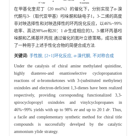
在甲基化奎尼丁（20 mol%）的催化下，分别实现了
α
-溴
代酮与3-（取代亚甲基）吲哚酮和缺电子1，3-二烯的高度
非对映选择性和对映选择性的环丙烷化反应，以46%~99%
收率、高达98%
ee
和20：1
dr
生成相应的3，3-螺环丙基吲
哚酮和乙烯基环丙烷.通过催化的氮叶立德策略，成功发展
了一种用于上述手性化合物的简便合成方法.
关键词:
手性胺,
[2+1]环化反应,
α
-溴代酮,
不对称合成
Under the catalysis of chiral amine methylated quinidine,
highly diastereo-and enantioselective cyclopropanation
reactions of α-bromoketones with 3-(substituted methylene)
oxindoles and electron-deficient 1,3-dienes have been realized
respectively, providing corresponding functionalized 3,3-
spirocyclopropyl oxindoles and vinylcyclopropanes in
46%~99% yields with up to 98%
ee
and up to 20:1
dr
. Thus,
a facile and complementary synthetic method for chiral title
compounds is successfully develped by the catalytic
ammonium ylide strategy.