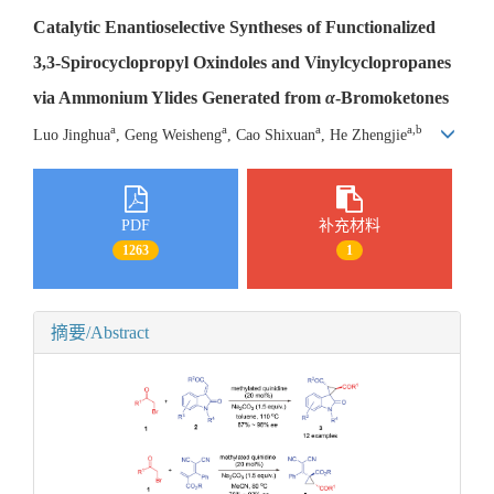
Catalytic Enantioselective Syntheses of Functionalized
3,3-Spirocyclopropyl Oxindoles and Vinylcyclopropanes
via Ammonium Ylides Generated from
α
-Bromoketones
a
a
a
a,b
Luo Jinghua
, Geng Weisheng
, Cao Shixuan
, He Zhengjie
PDF
补充材料
1263
1
摘要/Abstract