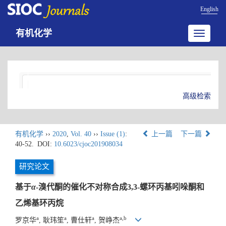
English
有机化学
Toggle
navigatio
高级检索
有机化学
››
2020
,
Vol. 40
››
Issue (1)
:
上一篇
下一篇
40-52.
DOI:
10.6023/cjoc201908034
研究论文
基于
α
-溴代酮的催化不对称合成3,3-螺环丙基吲哚酮和
乙烯基环丙烷
a
a
a
a,b
罗京华
, 耿玮笙
, 曹仕轩
, 贺峥杰