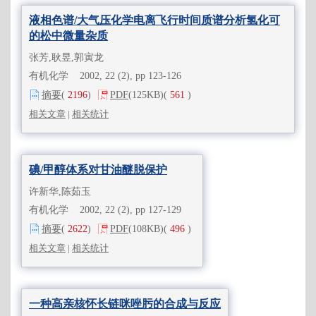
液相色谱/大气压化学电离飞行时间质谱分析氢化可
的松中微量杂质
张芳,耿昱,郭寅龙
有机化学 2002, 22 (2), pp 123-126
摘要
(
2196
)
PDF
(125KB)
(
561
)
相关文章
|
相关统计
碘/甲醇体系对甘油醚脱保护
许新华,陈茹玉
有机化学 2002, 22 (2), pp 127-129
摘要
(
2622
)
PDF
(108KB)
(
496
)
相关文章
|
相关统计
一种高亲核怀长链咪唑肟的合成与反应