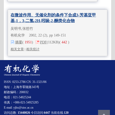
在微波作用、无催化剂的条件下合成3-芳基亚甲
基-1，3-二氢-2H-吲哚-2-酮类化合物
吴明书,张想竹
有机化学 2002, 22 (2), pp 149-151
摘要
(
1951
)
PDF
(112KB)
(
442
)
相关文章
|
相关统计
ISSN: 0253-2786 CN: 31-1321/06
地址：上海市零陵路345号
邮政编码：200032
电话：021-54925244
传真：+086-021-54925285
E-mail: yjhx@sioc.ac.cn
访问总数:
15440026
今日访问:
6447
当前在线:
120