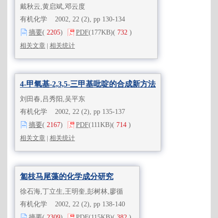
戴秋云,黄启斌,邓云度
有机化学 2002, 22 (2), pp 130-134
摘要
(
2205
)
PDF
(177KB)
(
732
)
相关文章
|
相关统计
4-甲氧基-2,3,5-三甲基吡啶的合成新方法
刘田春,吕秀阳,吴平东
有机化学 2002, 22 (2), pp 135-137
摘要
(
2167
)
PDF
(111KB)
(
714
)
相关文章
|
相关统计
匐枝马尾藻的化学成分研究
徐石海,丁立生,王明奎,彭树林,廖循
有机化学 2002, 22 (2), pp 138-140
摘要
(
2309
)
PDF
(115KB)
(
382
)