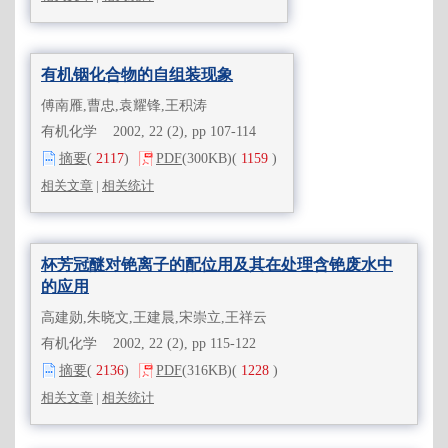
有机铟化合物的自组装现象
傅南雁,曹忠,袁耀锋,王积涛
有机化学 2002, 22 (2), pp 107-114
摘要
(
2117
)
PDF
(300KB)
(
1159
)
相关文章
|
相关统计
杯芳冠醚对铯离子的配位用及其在处理含铯废水中
的应用
高建勋,朱晓文,王建晨,宋崇立,王祥云
有机化学 2002, 22 (2), pp 115-122
摘要
(
2136
)
PDF
(316KB)
(
1228
)
相关文章
|
相关统计