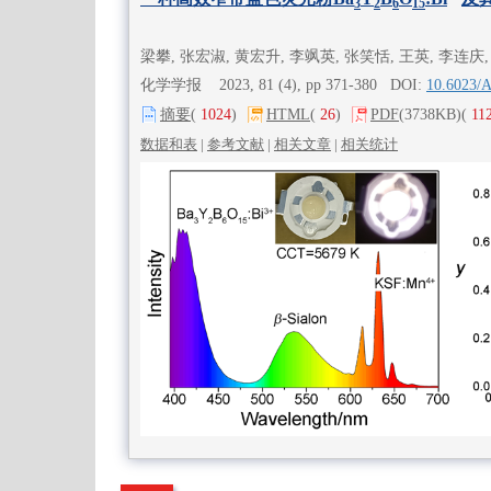
3
2
6
15
梁攀, 张宏淑, 黄宏升, 李飒英, 张笑恬, 王英, 李连庆
化学学报 2023, 81 (4), pp 371-380 DOI:
10.6023/
摘要
(
1024
)
HTML
(
26
)
PDF
(3738KB)
(
11
数据和表
|
参考文献
|
相关文章
|
相关统计