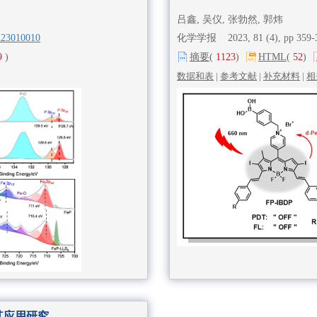
吕鑫, 吴仪, 张勃然, 郭炜
A23010010
化学学报 2023, 81 (4), pp 359
9
)
摘要
(
1123
)
HTML
(
52
)
数据和表
|
参考文献
|
补充材料
|
相
其应用研究