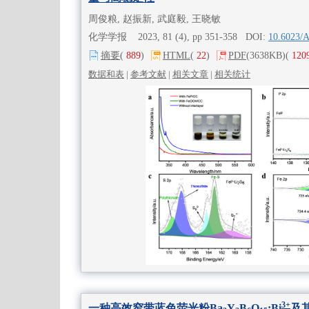
周俊粮, 赵振新, 武庭毅, 王晓敏
化学学报 2023, 81 (4), pp 351-358 DOI:
10.6023/
摘要
(
889
)
HTML
(
22
)
PDF
(3638KB)
(
120
数据和表
|
参考文献
|
相关文章
|
相关统计
3+
一种高效窄带蓝色荧光粉Ba
Y
B
O
:Bi
及