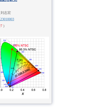
, 刘志宏
A23010003
27
)