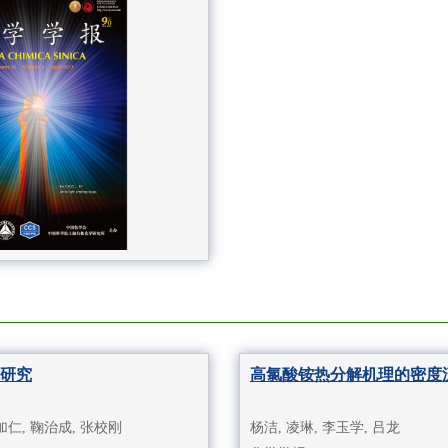
研究
高氯酸铵热分解机理的密度
加仁, 鞠治成, 张校刚
杨洁, 凌琳, 李玉学, 吕龙