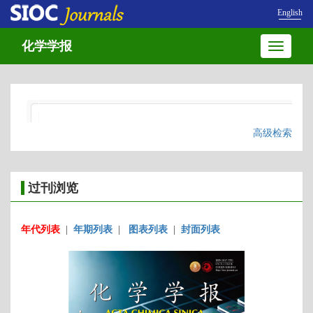
English
化学学报
Toggle
navigatio
高级检索
过刊浏览
年代列表
|
年期列表
|
图表列表
|
封面列表