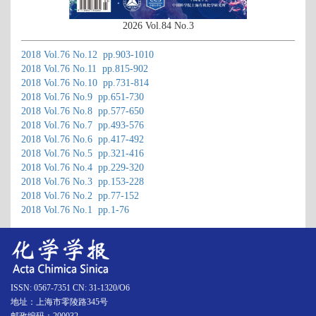
2026 Vol.84 No.3
2018 Vol.76 No.12 pp.903-1010
2018 Vol.76 No.11 pp.815-902
2018 Vol.76 No.10 pp.731-814
2018 Vol.76 No.9 pp.651-730
2018 Vol.76 No.8 pp.577-650
2018 Vol.76 No.7 pp.493-576
2018 Vol.76 No.6 pp.417-492
2018 Vol.76 No.5 pp.321-416
2018 Vol.76 No.4 pp.229-320
2018 Vol.76 No.3 pp.153-228
2018 Vol.76 No.2 pp.77-152
2018 Vol.76 No.1 pp.1-76
ISSN: 0567-7351 CN: 31-1320/O6
地址：上海市零陵路345号