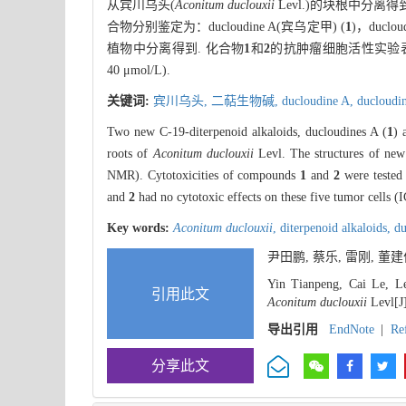
从宾川乌头(
Aconitum duclouxii
Levl.)的块根中分
合物分别鉴定为：ducloudine A(宾乌定甲) (
1
)，duclo
植物中分离得到. 化合物
1
和
2
的抗肿瘤细胞活性实验表明，
40 μmol/L).
关键词:
宾川乌头,
二萜生物碱,
ducloudine A,
ducloudi
Two new C-19-diterpenoid alkaloids, ducloudines A (
1
) 
roots of
Aconitum duclouxii
Levl. The structures of new 
NMR). Cytotoxicities of compounds
1
and
2
were tested
and
2
had no cytotoxic effects on these five tumor cells (
Key words:
Aconitum duclouxii
,
diterpenoid alkaloids,
du
尹田鹏, 蔡乐, 雷刚, 董
Yin Tianpeng, Cai Le, L
引用此文
Aconitum duclouxii
Levl[J]
导出引用
EndNote
|
Re
分享此文