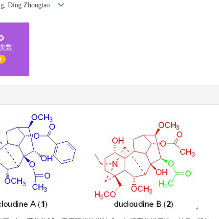
iong, Ding Zhongtao
次数
9