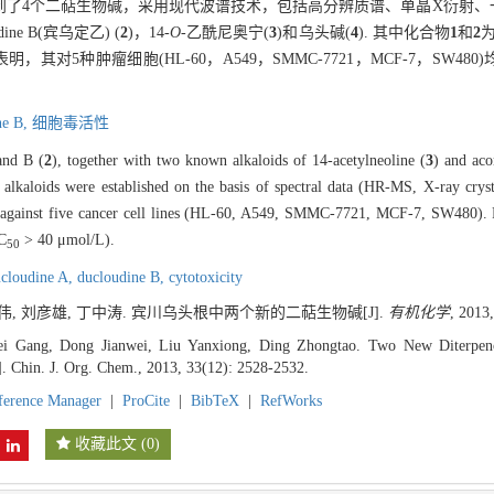
离得到了4个二萜生物碱，采用现代波谱技术，包括高分辨质谱、单晶X衍射
udine B(宾乌定乙) (
2
)，14-
O
-乙酰尼奥宁(
3
)和乌头碱(
4
). 其中化合物
1
和
2
其对5种肿瘤细胞(HL-60，A549，SMMC-7721，MCF-7，SW48
ne B,
细胞毒活性
and B (
2
), together with two known alkaloids of 14-acetylneoline (
3
) and aco
alkaloids were established on the basis of spectral data (HR-MS, X-ray crys
 against five cancer cell lines (HL-60, A549, SMMC-7721, MCF-7, SW480).
IC
> 40 μmol/L).
50
cloudine A,
ducloudine B,
cytotoxicity
建伟, 刘彦雄, 丁中涛. 宾川乌头根中两个新的二萜生物碱[J].
有机化学
, 2013
ei Gang, Dong Jianwei, Liu Yanxiong, Ding Zhongtao. Two New Diterpeno
. Chin. J. Org. Chem., 2013, 33(12): 2528-2532.
ference Manager
|
ProCite
|
BibTeX
|
RefWorks
收藏此文
(
0
)