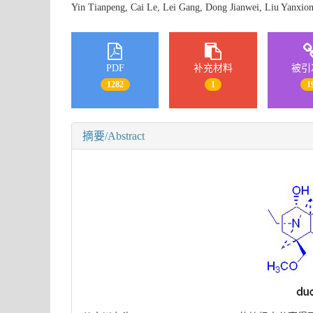
Yin Tianpeng, Cai Le, Lei Gang, Dong Jianwei, Liu Yanx
PDF
补充材料
被引
1282
1
1
摘要/Abstract