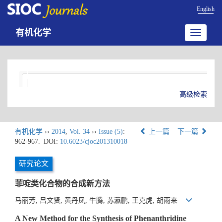
English
有机化学
Toggle
navigatio
高级检索
有机化学
››
2014
,
Vol. 34
››
Issue (5)
:
上一篇
下一篇
962-967.
DOI:
10.6023/cjoc201310018
研究论文
菲啶类化合物的合成新方法
马丽芳, 吕文贤, 黄丹凤, 牛腾, 苏瀛鹏, 王克虎, 胡雨来
A New Method for the Synthesis of Phenanthridine