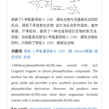
探索了5-甲氧基菲啶-6（5
H
）-酮化合物与芳基格氏试剂的
反应，得到了菲啶类化合物. 该方法反应条件温和，操作
简便，产率较好，提供了一种合成菲啶衍生物的新方法.
但是，当烷基溴化镁与5-甲氧基菲啶-6（5
H
）-酮化合物反
应时，只得到了菲啶-6（5
H
）-酮类化合物.
关键词:
菲啶,
5-甲氧基菲啶-6（5
H
）-酮,
Weinreb酰胺,
格
氏试剂,
合成
5-Methoxyphenanthridin-6(5
H
)-ones reacted with aryl
Grignard reagents to afford phenanthridine compounds. The
method has the advantages of mild reaction conditions with
good yields and provides a new synthetic procedure for the
phenanthridine derivatives. However, the products were
phenanthridin-6(5
H
)-ones when alkyl magnesium bromide
reacted with 5-methoxyphenanthridin-6(5
H
)-ones.
Key words:
phenanthridines,
5-methoxyphenanthridin-6(
5H
)-