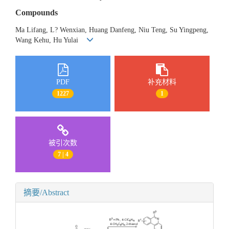
Compounds
Ma Lifang, L? Wenxian, Huang Danfeng, Niu Teng, Su Yingpeng,
Wang Kehu, Hu Yulai
PDF
补充材料
1227
1
被引次数
7 | 4
摘要/Abstract