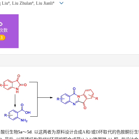
a
a
a
g Liu
, Liu Zhulan
, Liu Jianli
次数
 3
甲酸衍生物
5a
～
5d
. 以这两者为原料设计合成A和/或D环取代的色胺酮衍生