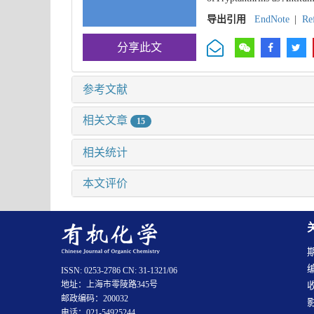
导出引用
EndNote
|
Re
分享此文
参考文献
相关文章
15
相关统计
本文评价
ISSN: 0253-2786 CN: 31-1321/06
地址：上海市零陵路345号
邮政编码：200032
电话：021-54925244