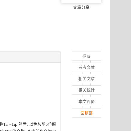
文章分享
摘要
参考文献
相关文章
相关统计
本文评价
回顶部
物
1a
～
1q
. 然后, 以色胺酮6位酮