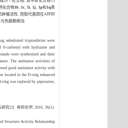
合成20个化合物, 其中新化合物13
明化合物
1b
,
1c
,
1i
,
1j
,
1p
和
1q
表
抗肿瘤活性, 而取代基团在A环时
性与色胺酮相当.
ing substituted tryptanthrins were
of 6-carbonyl with hydrazine and
ounds were synthesized and their
ure. The antitumor activities of
wed good antitumor activity with
tion located in the D-ring enhanced
 B-ring was replaced by piperazine,
研究[J].
有机化学
, 2016, 36(1):
d Structure-Activity Relationship