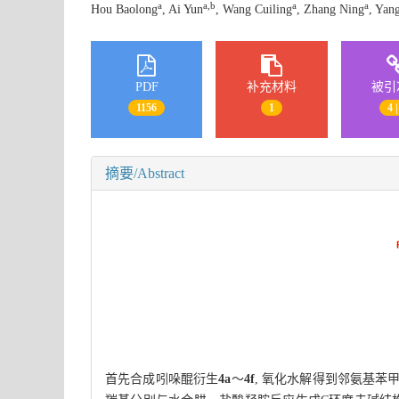
a
a,b
a
a
Hou Baolong
, Ai Yun
, Wang Cuiling
, Zhang Ning
, Yan
PDF
补充材料
被引
1156
1
4 |
摘要/Abstract
首先合成吲哚醌衍生
4a
～
4f
, 氧化水解得到邻氨基苯