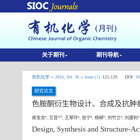
关于期刊
期刊导航
有机化学
››
2016
,
Vol. 36
››
Issue (1)
: 121-129.
DOI:
10
研究论文
色胺酮衍生物设计、合成及抗肿
a
a,b
a
a
a
a
a
侯宝龙
, 艾芸
, 王翠玲
, 张宁
, 杨柳
, 刘竹兰
, 刘建利
Design, Synthesis and Structure-Ac