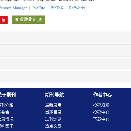
ference Manager
|
ProCite
|
BibTeX
|
RefWorks
收藏此文
(
0
)
关于期刊
期刊导航
作者中心
期刊介绍
最新录用
投稿须知
编委会
当期目录
投稿中心
收录情况
过刊浏览
下载中心
影响因子
热点文章