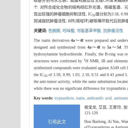
羰基分别与水合肼、盐酸羟胺反应生成C环席夫碱结构. 
个. 对所合成化合物的结构经红外光谱、核磁氢谱、元
现出较强的肿瘤细胞抑制活性, IC
值分别为3.58, 0.99, 
50
则减弱抗肿瘤活性; B环(嘧啶环)被哌嗪环取代后抗肿瘤
关键词:
色胺酮,
吲哚醌,
邻氨基苯甲酸,
抗肿瘤活性
The isatin derivatives
4a
～
4f
were prepared and underwe
designed and synthesized from
4a
～
4f
to
5a
～
5d
. T
hydroxylamine hydrochloride. Finally, the B-ring was re
1
structures were confirmed by
H NMR, IR and elemental 
synthesized compounds were evaluated against A549 cell 
the IC
of 3.58, 0.99, 1.03, 2.10, 0.51 and 0.43 μmol·L
50
the anti-tumor activity, while the same substitution locat
while there was no significant difference for tryptanthrin 
Key words:
tryptanthrin,
isatin,
anthranilic acid,
antitumo
侯宝龙, 艾芸, 王翠玲,
121-129.
引用此文
Hou Baolong, Ai Yun, Wang
ofTryptanthrins as Antitum