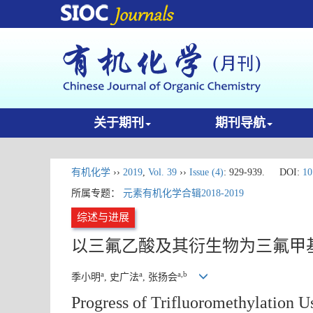
关于期刊
期刊导航
有机化学
››
2019
,
Vol. 39
››
Issue (4)
: 929-939.
DOI:
10
所属专题：
元素有机化学合辑2018-2019
综述与进展
以三氟乙酸及其衍生物为三氟甲
a
a
a,b
季小明
, 史广法
, 张扬会
Progress of Trifluoromethylation Us