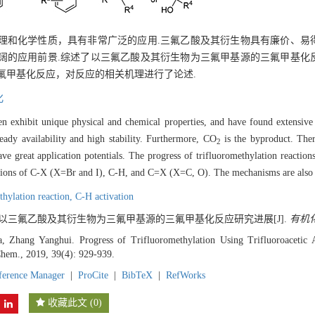
理和化学性质，具有非常广泛的应用.三氟乙酸及其衍生物具有廉价、易
阔的应用前景.综述了以三氟乙酸及其衍生物为三氟甲基源的三氟甲基化
O）的三氟甲基化反应，对反应的相关机理进行了论述.
化
n exhibit unique physical and chemical properties, and have found extensive a
ready availability and high stability. Furthermore, CO
is the byproduct. There
2
ave great application potentials. The progress of trifluoromethylation reactions
actions of C-X (X=Br and I), C-H, and C=X (X=C, O). The mechanisms are also 
thylation reaction,
C-H activation
会. 以三氟乙酸及其衍生物为三氟甲基源的三氟甲基化反应研究进展[J].
有机
, Zhang Yanghui. Progress of Trifluoromethylation Using Trifluoroacetic 
Chem., 2019, 39(4): 929-939.
ference Manager
|
ProCite
|
BibTeX
|
RefWorks
收藏此文
(
0
)