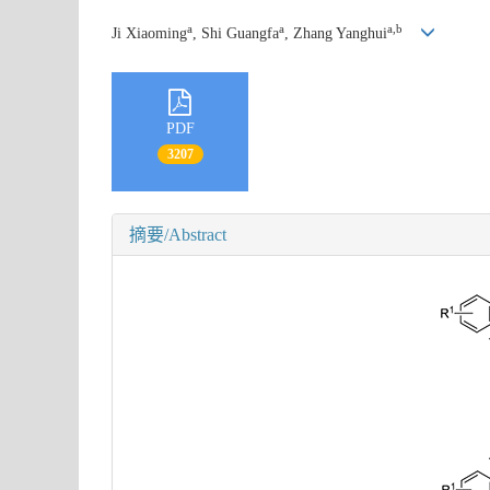
a
a
a,b
Ji Xiaoming
, Shi Guangfa
, Zhang Yanghui
PDF
3207
摘要/Abstract