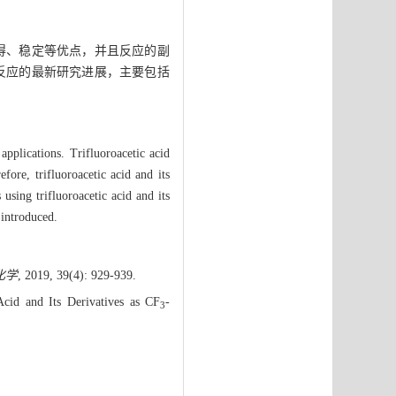
得、稳定等优点，并且反应的副
反应的最新研究进展，主要包括
pplications. Trifluoroacetic acid
fore, trifluoroacetic acid and its
 using trifluoroacetic acid and its
introduced.
化学
, 2019, 39(4): 929-939.
Acid and Its Derivatives as CF
-
3