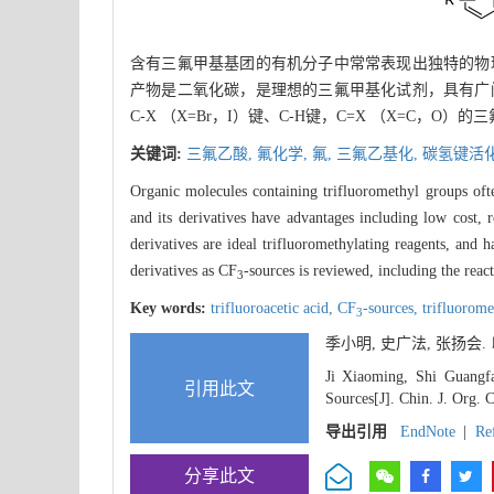
含有三氟甲基基团的有机分子中常常表现出独特的物
产物是二氧化碳，是理想的三氟甲基化试剂，具有广
C-X （X=Br，I）键、C-H键，C=X （X=C，
关键词:
三氟乙酸,
氟化学,
氟,
三氟乙基化,
碳氢键活
Organic molecules containing trifluoromethyl groups ofte
and its derivatives have advantages including low cost, 
derivatives are ideal trifluoromethylating reagents, and h
derivatives as CF
-sources is reviewed, including the re
3
Key words:
trifluoroacetic acid,
CF
-sources,
trifluorome
3
季小明, 史广法, 张扬
Ji Xiaoming, Shi Guangfa
引用此文
Sources[J]. Chin. J. Org. 
导出引用
EndNote
|
Re
分享此文