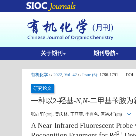
关于期刊
期刊导航
有机化学
››
2022
,
Vol. 42
››
Issue (6)
: 1786-1791.
DOI:
研究论文
一种以2-羟基-
N
,
N
-二甲基苄胺
*
*
张向阳
(
), 吴庆林, 王菲菲, 申有名, 唐裕才
(
)
A Near-Infrared Fluorescent Probe
2+
Recognition Fragment for Pd
Dete