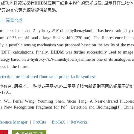
2+
, 成功地将荧光探针
DHDM
应用于细胞中Pd
的荧光成像, 显示其在生物体
优异的其它荧光探针提供新思路.
针,
简易合成
orone skeleton and 2-hydroxy-
N
,
N
-dimethylbenzylamine has been rationally 
limit of 53 nmol/L and a large Stokes shift (220 nm). The fluorescence inten
ly, a possible sensing mechanism was proposed based on the results of the mas
 (DFT) calculations. Finally,
DHDM
was further successfully used to image
strategy based on 2-hydroxy-
N
,
N
-dimethylbenzylamine or one of its analogues a
bes in the future.
etection,
near-infrared fluorescent probe,
facile synthesis
申有名, 唐裕才. 一种以2-羟基-
N
,
N
-二甲基苄胺为新识别基团的钯离子近红外
6-1791.
n Wu, Feifei Wang, Youming Shen, Yucai Tang. A Near-Infrared Fluores
2+
s a New Recognition Fragment for Pd
Detection and Bioimaging[J]. Chines
ference Manager
|
ProCite
|
BibTeX
|
RefWorks
收藏此文
(
0
)