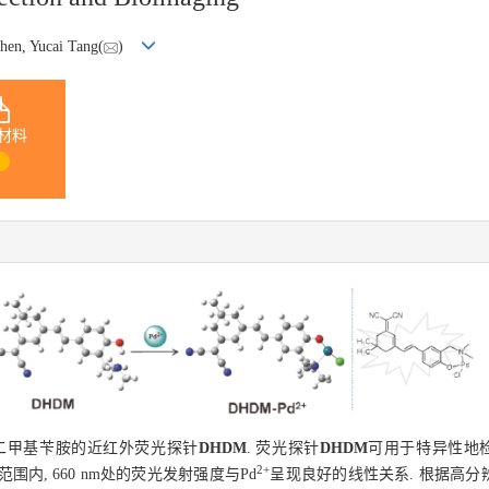
hen, Yucai Tang(
)
材料
1
-二甲基苄胺的近红外荧光探针
DHDM
. 荧光探针
DHDM
可用于特异性地检
2+
L浓度范围内, 660 nm处的荧光发射强度与Pd
呈现良好的线性关系. 根据高