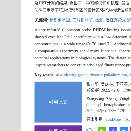
及
DFT
计算的结果, 提出了一种可能的识别机理. 最后
N
,
N
-二甲基苄胺为识别基团的设计策略将为构建性能
关键词:
新识别基团,
二价钯离子,
检测,
近红外荧光探
A near-infrared fluorescent probe
DHDM
bearing isoph
2+
showed excellent Pd
specificity with a low detection 
concentrations in a wide range (0~70 μmol/L). Additional
a comparative experiment and density functional theory
potential applications in biological systems. The design 
inspire researchers to construct privileged fluorescence pro
Key words:
new identify group,
divalent palladium ion,
d
张向阳, 吴庆林, 王菲菲, 
机化学
, 2022, 42(6): 178
Xiangyang Zhang, Qingli
引用此文
dimethyl- benzylamine a
2022, 42(6): 1786-1791.
导出引用
EndNote
|
Re