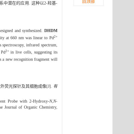
回顶部
系中潜在的应用. 这种以2-羟基-
designed and synthesized.
DHDM
2+
sity at 660 nm was linear to Pd
s spectroscopy, infrared spectrum,
2+
 Pd
in live cells, suggesting its
s a new recognition fragment will
荧光探针及其细胞成像[J].
有
cent Probe with 2-Hydroxy-
N
,
N
-
e Journal of Organic Chemistry,