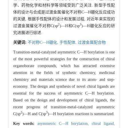
学、药物化学和材料学等领域受到广泛关注. 新型手性配
体的设计与合成是过渡金属催化不对称C—H硼化反应成功
的关键, 根据手性配体的设计和发展过程, 对近年来实现的
2
3
过渡金属催化不对称C(sp
)—H和C(sp
)—H硼化反应的研
究进展进行综述.
关键词:
不对称C—H硼化,
手性配体,
过渡金属配合物
Transition-metal-catalyzed asymmetric C—H borylation is one
of the most powerful strategies for the construction of chiral
organoborate compounds, which has attracted extensive
attention in the fields of synthetic chemistry, medicinal
chemistry and materials science due to its atom- and step-
economy. The design and synthesis of novel chiral ligands are
essential for the success of asymmetric C—H borylation.
Based on the design and development of chiral ligands, the
recent progress of transition-metal-catalyzed asymmetric
2
3
C(sp
)—H and C(sp
)—H borylation reactions is summarized.
Key words:
asymmetric C—H borylation,
chiral ligand,