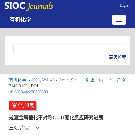
English
有机化学
Toggle
navigatio
高级检索
有机化学
››
2023
,
Vol. 43
››
Issue (9)
:
上一篇
下一篇
3146-3166.
DOI:
10.6023/cjoc202308001
综述与进展
过渡金属催化不对称C—H硼化反应研究进展
*
王文芳
(
)