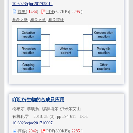
10.6023/cjoc201709012
摘要
(
1434
)
PDF
(627KB)
(
2295
)
参考文献
|
相关文章
|
相关统计
吖啶衍生物的合成及应用
松布尔, 李明辉, 穆赫塔尔·伊米尔艾山
有机化学 2018, 38 (3), pp 594-611 DOI:
10.6023/cjoc201710007
摘要
(
2042
)
PDF
(899KB)
(
2285
)