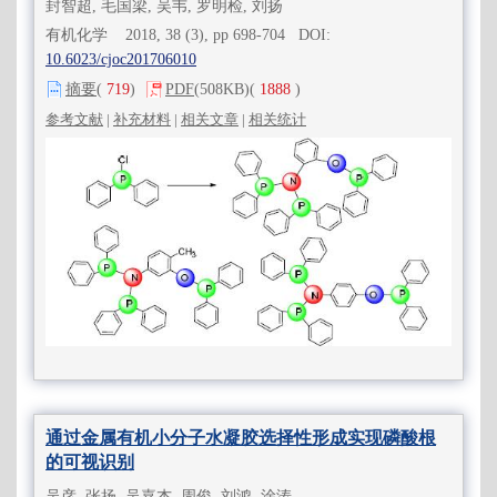
封智超, 毛国梁, 吴韦, 罗明检, 刘扬
有机化学 2018, 38 (3), pp 698-704 DOI:
10.6023/cjoc201706010
摘要
(
719
)
PDF
(508KB)
(
1888
)
参考文献
|
补充材料
|
相关文章
|
相关统计
通过金属有机小分子水凝胶选择性形成实现磷酸根
的可视识别
吴彦, 张扬, 吴嘉杰, 周俊, 刘鸿, 涂涛