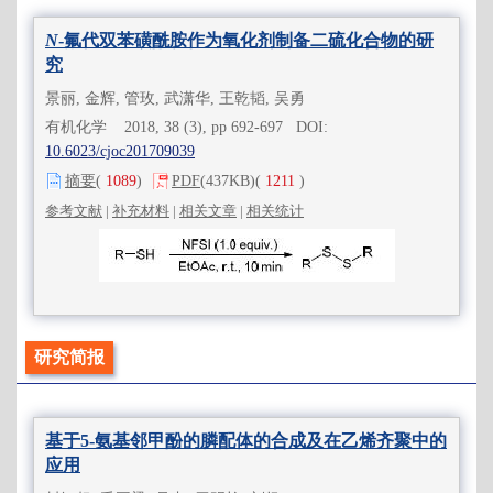
N
-氟代双苯磺酰胺作为氧化剂制备二硫化合物的研
究
景丽, 金辉, 管玫, 武潇华, 王乾韬, 吴勇
有机化学 2018, 38 (3), pp 692-697 DOI:
10.6023/cjoc201709039
摘要
(
1089
)
PDF
(437KB)
(
1211
)
参考文献
|
补充材料
|
相关文章
|
相关统计
研究简报
基于5-氨基邻甲酚的膦配体的合成及在乙烯齐聚中的
应用