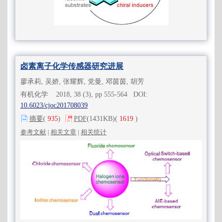
卤素离子化学传感器研究进展
廖承莉, 吴娇, 张耀辉, 党曼, 邓茵茵, 胡芳
有机化学 2018, 38 (3), pp 555-564 DOI:
10.6023/cjoc201708039
摘要
(
935
)
PDF
(1431KB)
(
1619
)
参考文献
|
相关文章
|
相关统计