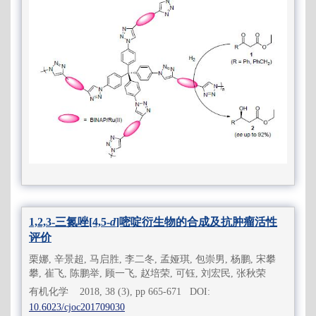
1,2,3-三氮唑[4,5-
d
]嘧啶衍生物的合成及抗肿瘤活性
评价
栗娜, 辛景超, 马启胜, 李二冬, 孟娅琪, 包崇男, 杨鹏, 宋攀
攀, 崔飞, 陈鹏举, 顾一飞, 赵培荣, 可钰, 刘宏民, 张秋荣
有机化学 2018, 38 (3), pp 665-671 DOI:
10.6023/cjoc201709030