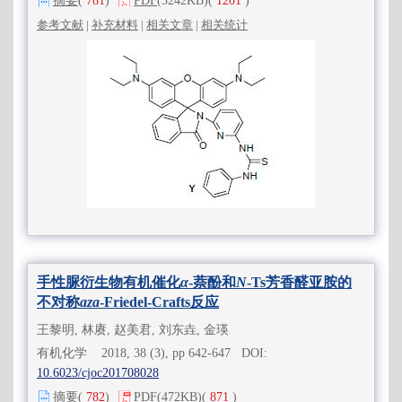
摘要
(
781
)
PDF
(3242KB)
(
1201
)
参考文献
|
补充材料
|
相关文章
|
相关统计
手性脲衍生物有机催化
α
-萘酚和
N
-Ts芳香醛亚胺的
不对称
aza
-Friedel-Crafts反应
王黎明, 林赓, 赵美君, 刘东垚, 金瑛
有机化学 2018, 38 (3), pp 642-647 DOI:
10.6023/cjoc201708028
摘要
(
782
)
PDF
(472KB)
(
871
)