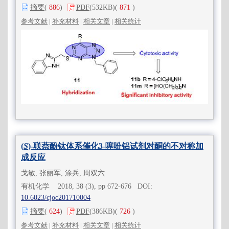
摘要
(
886
)
PDF
(532KB)
(
871
)
参考文献
|
补充材料
|
相关文章
|
相关统计
(
S
)-联萘酚钛体系催化3-噻吩铝试剂对酮的不对称加
成反应
戈敏, 张丽军, 涂兵, 周双六
有机化学 2018, 38 (3), pp 672-676 DOI:
10.6023/cjoc201710004
摘要
(
624
)
PDF
(386KB)
(
726
)
参考文献
|
补充材料
|
相关文章
|
相关统计