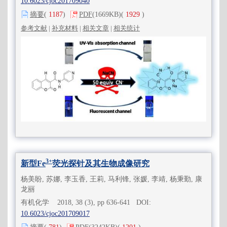
10.6023/cjoc201709040
摘要
(
1187
)
PDF
(1669KB)
(
1929
)
参考文献
|
补充材料
|
相关文章
|
相关统计
3+
新型Fe
荧光探针及其生物成像研究
杨美盼, 苏娜, 李玉香, 王莉, 马利锋, 张媛, 李靖, 杨秉勤, 康
龙丽
有机化学 2018, 38 (3), pp 636-641 DOI:
10.6023/cjoc201709017