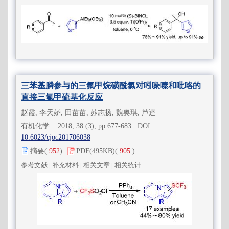
三苯基膦参与的三氟甲烷磺酰氯对吲哚嗪和吡咯的
直接三氟甲硫基化反应
赵霞, 李天娇, 田苗苗, 苏志扬, 魏奥琪, 芦逵
有机化学 2018, 38 (3), pp 677-683 DOI:
10.6023/cjoc201706038
摘要
(
952
)
PDF
(495KB)
(
905
)
参考文献
|
补充材料
|
相关文章
|
相关统计