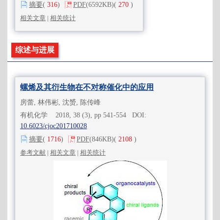
摘要
(
316
)
PDF
(6592KB)
(
270
)
相关文章
|
相关统计
综述与进展
螺烯及其衍生物在不对称催化中的应用
房蕾, 林伟彬, 沈赟, 陈传峰
有机化学 2018, 38 (3), pp 541-554 DOI:
10.6023/cjoc201710028
摘要
(
1716
)
PDF
(846KB)
(
2108
)
参考文献
|
相关文章
|
相关统计