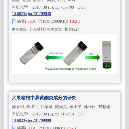
有机化学 2018, 38 (3), pp 705-709 DOI:
10.6023/cjoc201709048
摘要
(
860
)
PDF
(2090KB)
(
1102
)
参考文献
|
补充材料
|
相关文章
|
相关统计
大果榕根中异黄酮类成分的研究
邵泰明, 李小宝, 祁翠翠, 陈光英, 宋小平, 韩长日, 郑彩娟
有机化学 2018, 38 (3), pp 710-714 DOI:
10.6023/cjoc201709008
摘要
(
988
)
PDF
(498KB)
(
897
)