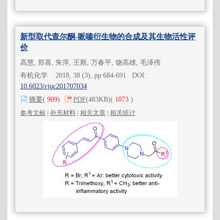
新型取代查尔酮-哌嗪衍生物的合成及其生物活性评
价
高慧, 郑喜, 朱萍, 王斯, 万春平, 饶高雄, 毛泽伟
有机化学 2018, 38 (3), pp 684-691 DOI:
10.6023/cjoc201707034
摘要
(
909
)
PDF
(483KB)
(
1073
)
参考文献
|
补充材料
|
相关文章
|
相关统计