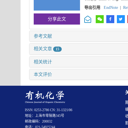
导出引用
EndNote
|
Re
分享此文
参考文献
相关文章
15
相关统计
本文评价
ISSN: 0253-2786 CN: 31-1321/06
地址：上海市零陵路345号
邮政编码：200032
电话：021-54925244