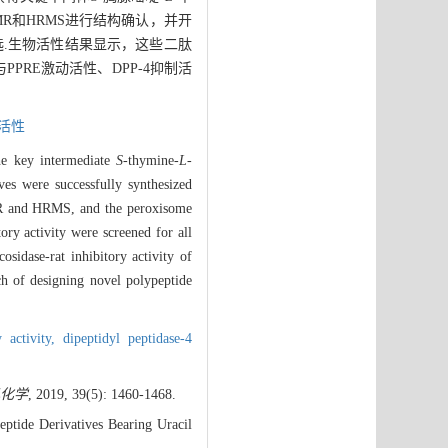
NMR和HRMS进行结构确认，并开
筛选.生物活性结果显示，这些二肽
PRE激动活性、DPP-4抑制活
活性
The key intermediate
S
-thymine-
L
-
ves were successfully synthesized
and HRMS, and the peroxisome
ory activity were screened for all
cosidase-rat inhibitory activity of
rch of designing novel polypeptide
y activity,
dipeptidyl peptidase-4
化学
, 2019, 39(5): 1460-1468.
ptide Derivatives Bearing Uracil