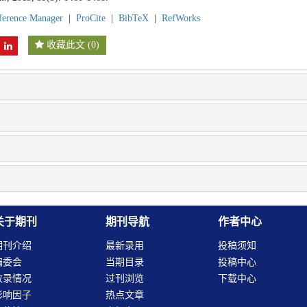
ference Manager
|
ProCite
|
BibTeX
|
RefWorks
收藏此文
(
0
)
关于期刊
期刊导航
作者中心
期刊介绍
最新录用
投稿须知
编委会
当期目录
投稿中心
收录情况
过刊浏览
下载中心
影响因子
热点文章