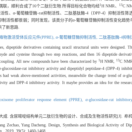
1
13
联，顺利合成了16个二肽衍生物.所得目标化合物均经
H NMR、
C 
动活性、
α
-葡萄糖苷酶-rat抑制活性、二肽基肽酶-4（DPP-4）抑制活性
-4抑制活性都很弱；同时发现，该类分子的
α
-葡萄糖苷酶抑制活性变化趋势与P
了新思路.
物激活受体反应元件(PPRE),
α
-葡萄糖苷酶抑制活性,
二肽基肽酶-4抑制
es, dipeptide derivatives containing uracil structural units were designed. 
yde and cysteine through two step reactions, and then 16 dipeptide derivati
1
13
 coupling. All new compounds have been characterized by
H NMR,
C NMR 
α
-glucosidase-rat inhibitory activity and dipeptidyl peptidase-4 (DPP-4) inhibit
les had weak above-mentioned activities, meanwhile the change trend of
α
-glu
tivity and DPP-4 inhibitory activity. It maybe provides an idea for the resea
oxisome proliferator response element (PPRE),
α
-glucosidase-rat inhibitor
 杨大成. 含尿嘧啶结构单元二肽衍生物的设计、合成及生物活性研究[J].
有机
g Zechao, Yang Dacheng. Design, Synthesis and Biological Activity of Dipe
m., 2019, 39(5): 1460-1468.