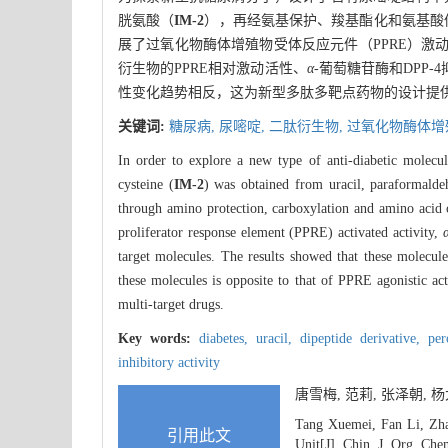
胱氨酸（
IM-2
），再经氨基保护、羧基酯化和氨基酸偶
展了过氧化物酶体增殖物受体反应元件（PPRE）激
衍生物的PPRE相对激动活性、
α
-葡萄糖苷酶和DPP
性变化趋势相反，这为新型多肽多靶点药物的设计提供
关键词:
糖尿病,
尿嘧啶,
二肽衍生物,
过氧化物酶体增殖
In order to explore a new type of anti-diabetic molecul
cysteine (
IM-2
) was obtained from uracil, paraformaldeh
through amino protection, carboxylation and amino acid
proliferator response element (PPRE) activated activity,
target molecules. The results showed that these molecu
these molecules is opposite to that of PPRE agonistic ac
multi-target drugs.
Key words:
diabetes,
uracil,
dipeptide derivative,
per
inhibitory activity
唐雪梅, 范莉, 张泽朝,
Tang Xuemei, Fan Li, Zhan
引用此文
Unit[J]. Chin. J. Org. Che