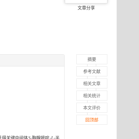
文章分享
摘要
参考文献
相关文章
相关统计
本文评价
回顶部
获得关键中间体
S
-胸腺嘧啶-
L
-半