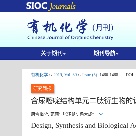
关于期刊
期刊导航
有机化学
››
2019
,
Vol. 39
››
Issue (5)
: 1460-1468.
DOI:
研究简报
含尿嘧啶结构单元二肽衍生物的
a,b
a
a
a
唐雪梅
, 范莉
, 张泽朝
, 杨大成
Design, Synthesis and Biological A