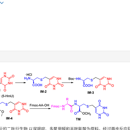
元的二肽衍生物.以尿嘧啶、多聚甲醛和半胱氨酸为原料，经过两步反应