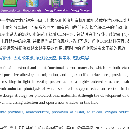
rials: COMs)是一类通过共价键将不同几何构型和长度的有机配体组装成多维度多功
电荷的分离提供了充裕的界面, 固有的可裁剪孔结构允许离子的传输, 加
示出诱人的潜力. 本综述围绕着COM材料, 总结其在半导体、能源转化
容器)中的应用, 并根据当前研究现状, 提出了设计光电COM材料原理.
和新能源领域扮演着越来越重要的作用, 同时也给光电领域带来了新的机遇.
光解水,
太阳能电池,
氧还原反应,
锂电池,
超级电容
ulti-dimensional and multi-functional porous materials, which are built via 
 pore size allowing ion migration, and high specific surface area, providing 
m resulting in light-harvesting properties and a highly ordered structure, en
iconductor, photolysis of water, solar cell, oxygen reduction reaction in fue
 design strategy for photoelectronic materials. Although the development of 
 ever-increasing attention and open a new window in this field.
ganic polymers,
semiconductor,
photolysis of water,
solar cell,
oxygen reduct
 向中华. 光电多孔共价有机材料的研究进展[J].
化学学报
, 2015, 73(6): 557-57