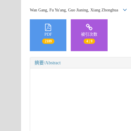
Wan Gang, Fu Yu'ang, Guo Jianing, Xiang Zhonghua
PDF
被引次数
2189
4 | 9
摘要/Abstract