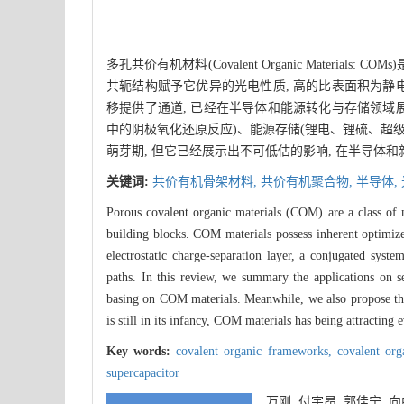
多孔共价有机材料(Covalent Organic Mate
共轭结构赋予它优异的光电性质, 高的比表面积为静电
移提供了通道, 已经在半导体和能源转化与存储领域展
中的阴极氧化还原反应)、能源存储(锂电、锂硫、超级电
萌芽期, 但它已经展示出不可低估的影响, 在半导体
关键词:
共价有机骨架材料,
共价有机聚合物,
半导体,
Porous covalent organic materials (COM) are a class of m
building blocks. COM materials possess inherent optimized
electrostatic charge-separation layer, a conjugated syste
paths. In this review, we summary the applications on sem
basing on COM materials. Meanwhile, we also propose the
is still in its infancy, COM materials has being attracting
Key words:
covalent organic frameworks,
covalent or
supercapacitor
万刚, 付宇昂, 郭佳宁,