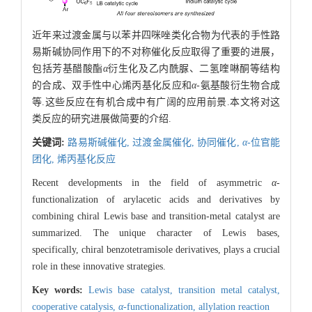
近年来过渡金属与以苯并四咪唑类化合物为代表的手性路
易斯碱协同作用下的不对称催化反应取得了重要的进展，
包括芳基醋酸酯
α
衍生化及乙内酰脲、二氢喹啉酮等结构
的合成、双手性中心烯丙基化反应和
α
-氨基酸衍生物合成
等.这些反应在有机合成中有广阔的应用前景.本文将对这
类反应的研究进展做简要的介绍.
关键词:
路易斯碱催化,
过渡金属催化,
协同催化,
α
-位官能
团化,
烯丙基化反应
Recent developments in the field of asymmetric
α
-
functionalization of arylacetic acids and derivatives by
combining chiral Lewis base and transition-metal catalyst are
summarized. The unique character of Lewis bases,
specifically, chiral benzotetramisole derivatives, plays a crucial
role in these innovative strategies.
Key words:
Lewis base catalyst,
transition metal catalyst,
cooperative catalysis,
α
-functionalization,
allylation reaction