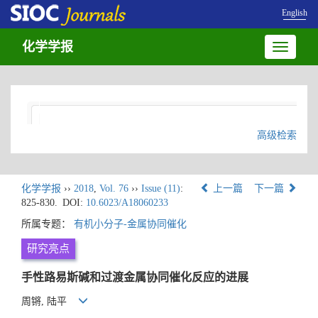
English
化学学报
Toggle
navigatio
高级检索
化学学报
››
2018
,
Vol. 76
››
Issue (11)
:
上一篇
下一篇
825-830.
DOI:
10.6023/A18060233
所属专题：
有机小分子-金属协同催化
研究亮点
手性路易斯碱和过渡金属协同催化反应的进展
周锵, 陆平