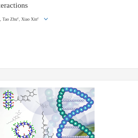
teractions
c
c
, Tao Zhu
, Xiao Xin