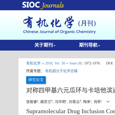
关于期刊
期刊导航
有机化学
››
2018
,
Vol. 38
››
Issue (8)
: 1972-1976.
DOI:
所属专题：
有机超分子化学合辑
研究论文
对称四甲基六元瓜环与卡培他滨
a
b
c
d
c
c
张智睿
, 阚京兰
, 冯华明
, 刘青云
, 陶朱
, 肖昕
Supramolecular Drug Inclusion Com