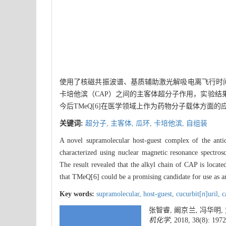
使用了核磁共振波谱、基质辅助激光解吸电离飞行时间
卡培他滨（CAP）之间的主客体超分子作用，实验结
今后TMeQ[6]在医学领域上作为药物分子载体方面的
关键词:
超分子,
主客体,
瓜环,
卡培他滨,
自组装
A novel supramolecular host-guest complex of the ant
characterized using nuclear magnetic resonance spectro
The result revealed that the alkyl chain of CAP is locate
that TMeQ[6] could be a promising candidate for use as an
Key words:
supramolecular,
host-guest,
cucurbit[
n
]uril,
c
张智睿, 阚京兰, 冯华
机化学
, 2018, 38(8): 197