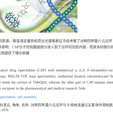
质谱、等温滴定量热和荧光光谱等表征手段考察了对称四甲基六元瓜环（T
果表明：CAP分子的烷基链部分进入到了瓜环的空腔内部，而其余的部分
应用提供了理论依据.
icancer drug capecitabine (CAP) with symmetrical
α, α
',
δ, δ
'-tetramethyl-c
scopy, MALDI-TOF mass spectrometry, isothermal titration calorimetryand flu
d inside the cavities of TMeQ[6], whereas the other part of CAP remains outsi
 excipient in the pharmaceutical and medical research ?elds.
apecitabine,
self-assembly
明, 刘青云, 陶朱, 肖昕. 对称四甲基六元瓜环与卡培他滨通过主客体作用构
2-1976.