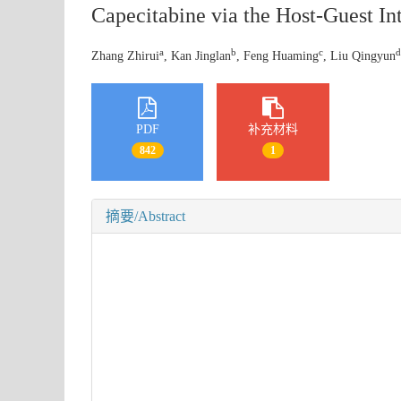
Capecitabine via the Host-Guest In
a
b
c
d
Zhang Zhirui
, Kan Jinglan
, Feng Huaming
, Liu Qingyun
PDF
补充材料
842
1
摘要/Abstract