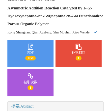
Asymmetric Addition Reaction Catalyzed by 1- (2-
Hydroxynaphtha-len-1-yl)naphthalen-2-ol Functionalized
Porous Organic Polymer
Kong Shengnan, Qian Xuefeng, Shu Mouhai, Xiao Wende
PDF
补充材料
1759
1
被引次数
1
摘要/Abstract