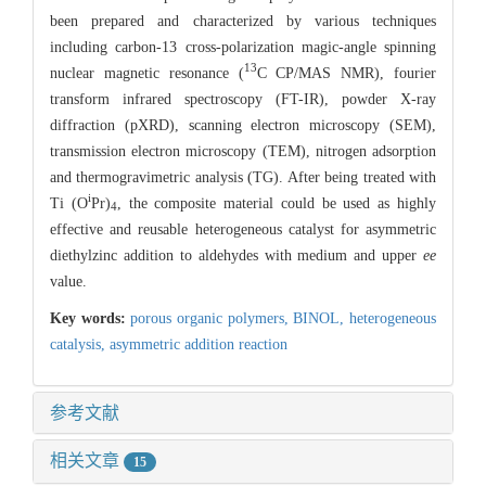
been prepared and characterized by various techniques
including carbon-13 cross-polarization magic-angle spinning
13
nuclear magnetic resonance (
C CP/MAS NMR), fourier
transform infrared spectroscopy (FT-IR), powder X-ray
diffraction (pXRD), scanning electron microscopy (SEM),
transmission electron microscopy (TEM), nitrogen adsorption
and thermogravimetric analysis (TG). After being treated with
i
Ti (O
Pr)
, the composite material could be used as highly
4
effective and reusable heterogeneous catalyst for asymmetric
diethylzinc addition to aldehydes with medium and upper
ee
value.
Key words:
porous organic polymers,
BINOL,
heterogeneous
catalysis,
asymmetric addition reaction
参考文献
相关文章
15