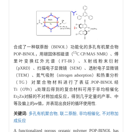
合成了一种联萘酚（BINOL）功能化的多孔有机聚合物
13
POP-BINOL，用碳固体核磁谱（
C CP/MAS NMR）、傅
里叶变换红外光谱（FT-IR）、X射线粉末衍射
（pXRD）、扫描电子显微镜（SEM）、透射电子显微镜
（TEM）、氮气吸附（nitrogen adsorption）和热重分析
（TG）对聚合物材料进行了表征.POP-BINOL经
i
Ti（O
Pr）
处理后得到的复合材料可用于非均相催化
4
Et
Zn对醛的不对称加成反应，得到几乎定量的产率、中
2
等及偏上的
ee
值，并表现出良好的循环使用性.
关键词:
多孔有机聚合物,
联二萘酚,
非均相催化,
不对称加
成反应
A functionalized porous organic polymer POP-BINOL has