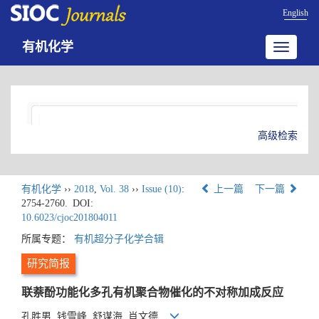
English
有机化学
Toggle
navigatio
高级检索
有机化学
››
2018
,
Vol. 38
››
Issue (10)
:
上一篇
下一篇
2754-2760.
DOI:
10.6023/cjoc201804011
所属专题：
有机超分子化学合辑
研究简报
联萘酚功能化多孔有机聚合物催化的不对称加成反应
孔胜男, 钱雪峰, 舒谋海, 肖文德