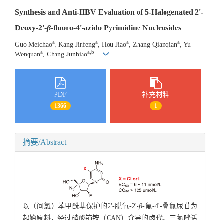
Synthesis and Anti-HBV Evaluation of 5-Halogenated 2'-
Deoxy-2'-
β
-fluoro-4'-azido Pyrimidine Nucleosides
a
a
a
a
Guo Meichao
, Kang Jinfeng
, Hou Jiao
, Zhang Qianqian
, Yu
a
a,b
Wenquan
, Chang Junbiao
PDF
补充材料
1366
1
摘要/Abstract
以（间氯）苯甲酰基保护的2'-脱氧-2'-
β
-氟-4'-叠氮尿苷为
起始原料，经过硝酸铈铵（CAN）介导的卤代、三氮唑活