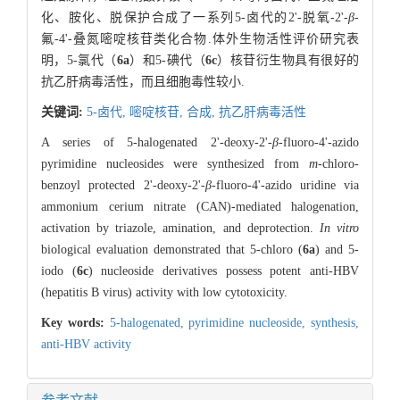
化、胺化、脱保护合成了一系列5-卤代的2'-脱氧-2'-
β
-
氟-4'-叠氮嘧啶核苷类化合物.体外生物活性评价研究表
明，5-氯代（
6a
）和5-碘代（
6c
）核苷衍生物具有很好的
抗乙肝病毒活性，而且细胞毒性较小.
关键词:
5-卤代,
嘧啶核苷,
合成,
抗乙肝病毒活性
A series of 5-halogenated 2'-deoxy-2'-
β
-fluoro-4'-azido
pyrimidine nucleosides were synthesized from
m
-chloro-
benzoyl protected 2'-deoxy-2'-
β
-fluoro-4'-azido uridine via
ammonium cerium nitrate (CAN)-mediated halogenation,
activation by triazole, amination, and deprotection.
In vitro
biological evaluation demonstrated that 5-chloro (
6a
) and 5-
iodo (
6c
) nucleoside derivatives possess potent anti-HBV
(hepatitis B virus) activity with low cytotoxicity.
Key words:
5-halogenated,
pyrimidine nucleoside,
synthesis,
anti-HBV activity