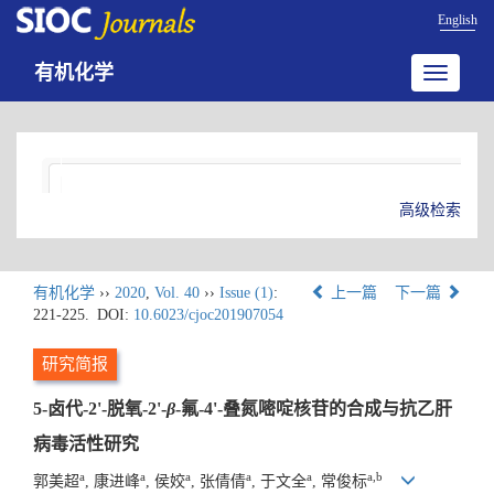
English
有机化学
Toggle
navigatio
高级检索
有机化学
››
2020
,
Vol. 40
››
Issue (1)
:
上一篇
下一篇
221-225.
DOI:
10.6023/cjoc201907054
研究简报
5-卤代-2'-脱氧-2'-
β
-氟-4'-叠氮嘧啶核苷的合成与抗乙肝
病毒活性研究
a
a
a
a
a
a,b
郭美超
, 康进峰
, 侯姣
, 张倩倩
, 于文全
, 常俊标