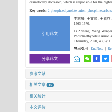
dramatically decreased, which is responsible for the highe
Key words:
2-phosphaethynolate anion,
phosphinecarbox
李志锋, 王文鹏, 王喜
1563-1570.
Li Zhifeng, Wang Wenpen
引用此文
Phosphaethynolate Anion a
Chemistry, 2020, 40(6): 1
导出引用
EndNote
|
Re
分享此文
参考文献
相关文章
15
相关统计
本文评价