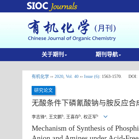
关于期刊
期刊导航
有机化学
››
2020
,
Vol. 40
››
Issue (6)
: 1563-1570.
DOI:
研究论文
无酸条件下磷氰酸钠与胺反应合
a
b
b
b
李志锋
, 王文鹏
, 王喜存
, 权正军
Mechanism of Synthesis of Phosph
Anion and Amines under Acid-Free 