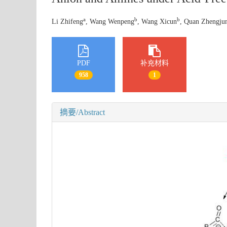
a
b
b
Li Zhifeng
, Wang Wenpeng
, Wang Xicun
, Quan Zhengju
PDF
补充材料
958
1
摘要/Abstract