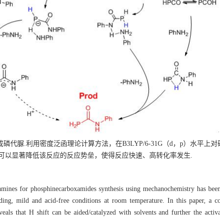
代脲.利用密度泛函理论计算方法，在B3LYP/6-31G（d，p）水平
可以显著降低该反应的反应势垒，使得反应快速、高转化率发生.
amines for phosphinecarboxamides synthesis using mechanochemistry has bee
ing, mild and acid-free conditions at room temperature. In this paper, a c
ls that H shift can be aided/catalyzed with solvents and further the activa