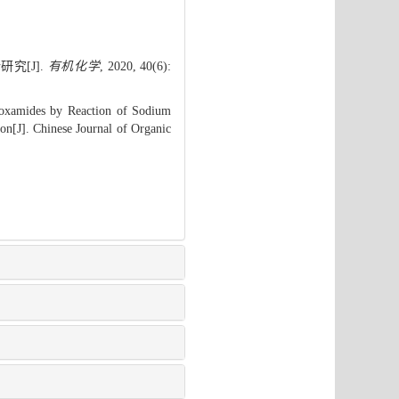
究[J].
有机化学
, 2020, 40(6):
oxamides by Reaction of Sodium
on[J]. Chinese Journal of Organic