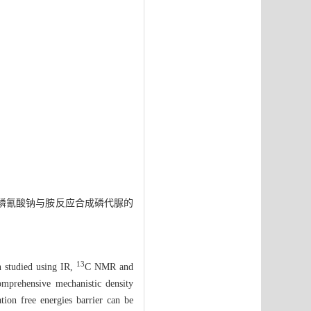
上对磷氰酸钠与胺反应合成磷代脲的
13
n studied using IR,
C NMR and
omprehensive mechanistic density
tion free energies barrier can be