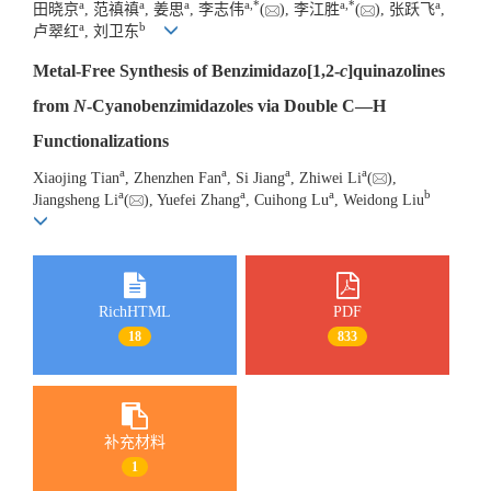
a
a
a
a
,
*
a
,
*
a
田晓京
, 范禛禛
, 姜思
, 李志伟
(
), 李江胜
(
), 张跃飞
,
a
b
卢翠红
, 刘卫东
Metal-Free Synthesis of Benzimidazo[1,2-
c
]quinazolines
from
N
-Cyanobenzimidazoles via Double C—H
Functionalizations
a
a
a
a
Xiaojing Tian
, Zhenzhen Fan
, Si Jiang
, Zhiwei Li
(
),
a
a
a
b
Jiangsheng Li
(
), Yuefei Zhang
, Cuihong Lu
, Weidong Liu
RichHTML
PDF
18
833
补充材料
1