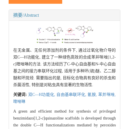
摘要/Abstract
在无金属、无任何添加剂的条件下, 通过过氧化物介导的
双C—H功能化, 建立了一种绿色高效的合成苯并咪唑[1,2-
c
]喹唑啉的方法. 该方法经历了C-中心自由基和N-中心自由
基之间的接力串联环化过程, 适用于多种环(硫)醚、乙二醇
醚和环烷烃. 需要指出的是, 目标化合物具有良好的杀虫和
杀菌活性, 特别是对粘虫具有显著的生物活性.
关键词:
双C—H功能化,
自由基串联环化,
氰胺,
苯并咪唑,
喹唑啉
A green and efficient method for synthesis of privileged
benzimidazo[1,2-
c
]quinazoline scaffolds is developed through
the double C—H functionalizations mediated by peroxides