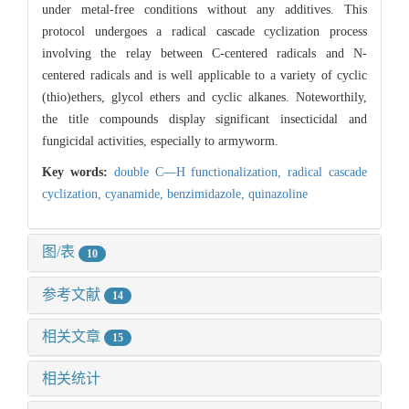
under metal-free conditions without any additives. This
protocol undergoes a radical cascade cyclization process
involving the relay between C-centered radicals and N-
centered radicals and is well applicable to a variety of cyclic
(thio)ethers, glycol ethers and cyclic alkanes. Noteworthily,
the title compounds display significant insecticidal and
fungicidal activities, especially to armyworm.
Key words:
double C—H functionalization,
radical cascade
cyclization,
cyanamide,
benzimidazole,
quinazoline
图/表
10
参考文献
14
相关文章
15
相关统计