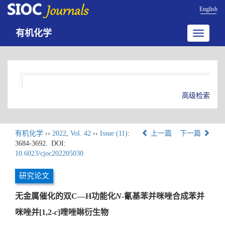
English
有机化学
Toggle
navigatio
高级检索
有机化学
››
2022
,
Vol. 42
››
Issue (11)
:
上一篇
下一篇
3684-3692.
DOI:
10.6023/cjoc202205030
研究论文
无金属催化的双C—H功能化
N
-氰基苯并咪唑合成苯并
咪唑并[1,2-
c
]喹唑啉衍生物