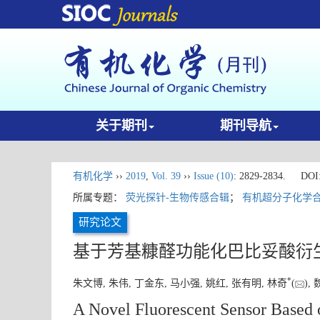
关于期刊
期刊导航
有机化学
››
2019
,
Vol. 39
››
Issue (10)
: 2829-2834.
DOI
所属专题：
荧光探针-生物传感合辑
；
有机超分子化学
研究论文
基于芳基糠醛功能化巴比妥酸衍
*
朱文博, 朱伟, 丁金东, 马小强, 姚红, 张有明, 林奇
(
),
A Novel Fluorescent Sensor Based o