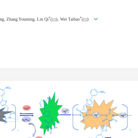
*
*
ng, Zhang Youming, Lin Qi
(
), Wei Taibao
(
)