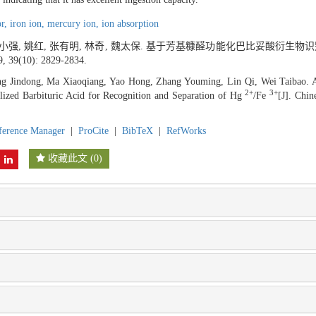
or,
iron ion,
mercury ion,
ion absorption
 马小强, 姚红, 张有明, 林奇, 魏太保. 基于芳基糠醛功能化巴比妥酸衍生物
9, 39(10): 2829-2834.
 Jindong, Ma Xiaoqiang, Yao Hong, Zhang Youming, Lin Qi, Wei Taibao. A
2+
3+
alized Barbituric Acid for Recognition and Separation of Hg
/Fe
[J]. Chin
ference Manager
|
ProCite
|
BibTeX
|
RefWorks
收藏此文
(
0
)