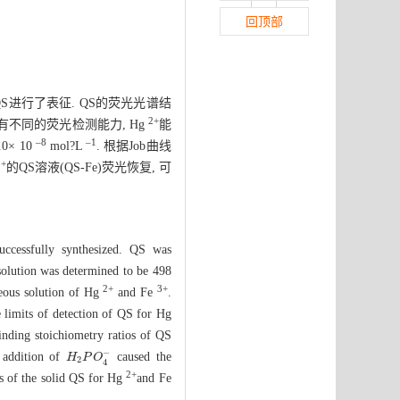
回顶部
对QS进行了表征. QS的荧光光谱结
2+
有不同的荧光检测能力, Hg
能
–8
–1
.0× 10
mol?L
. 根据Job曲线
3+
的QS溶液(QS-Fe)荧光恢复, 可
successfully synthesized. QS was
lution was determined to be 498
2+
3+
ueous solution of Hg
and Fe
.
e limits of detection of QS for Hg
inding stoichiometry ratios of QS
−
 addition of
caused the
H
H
2
P
P
O
O
4
−
2
4
2+
es of the solid QS for Hg
and Fe