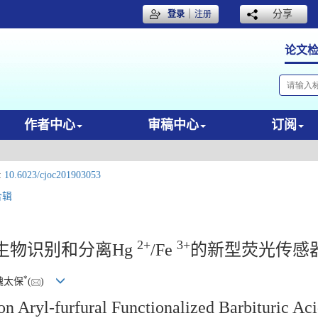
｜
分享
登录
注册
论文
作者中心
审稿中心
订阅
:
10.6023/cjoc201903053
合辑
2+
3+
生物识别和分离Hg
/Fe
的新型荧光传感
*
 魏太保
(
)
n Aryl-furfural Functionalized Barbituric Aci