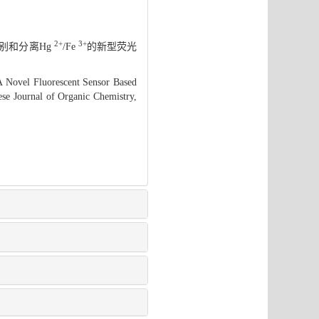
2+
3+
识别和分离Hg
/Fe
的新型荧光
 Novel Fluorescent Sensor Based
ese Journal of Organic Chemistry,