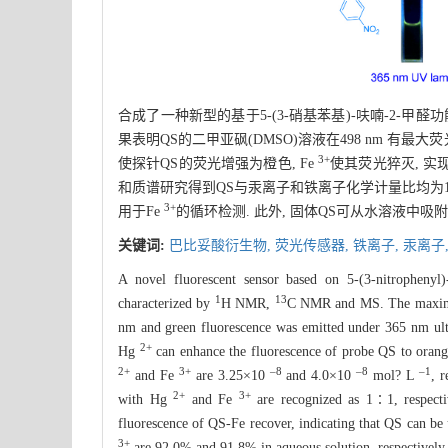
合成了一种新型的基于5-(3-硝基苯基)-呋喃-2-甲
果表明QS的二甲亚砜(DMSO)溶液在498 nm 有最大荧
3+
使探针QS的荧光增强为橙色, Fe
使其荧光猝灭, 实
和质谱研究得到QS与汞离子和铁离子化学计量比均为1∶
3+
用于Fe
的循环检测. 此外, 固体QS可从水溶液中吸附
关键词:
巴比妥酸衍生物,
荧光传感器,
铁离子,
汞离子
A novel fluorescent sensor based on 5-(3-nitrophenyl)
1
13
characterized by
H NMR,
C NMR and MS. The maximum
nm and green fluorescence was emitted under 365 nm ultr
2+
Hg
can enhance the fluorescence of probe QS to oran
2+
3+
–8
–8
–1
and Fe
are 3.25×10
and 4.0×10
mol? L
, 
2+
3+
with Hg
and Fe
are recognized as 1∶1, respect
fluorescence of QS-Fe recover, indicating that QS can be 
3+
are 92.0% and 91.8% in aqueous solution, respectively, i