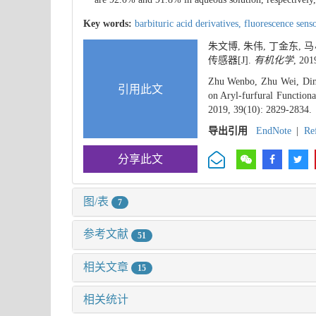
Key words:
barbituric acid derivatives,
fluorescence sens
朱文博, 朱伟, 丁金东,
传感器[J].
有机化学
, 201
Zhu Wenbo, Zhu Wei, Ding
引用此文
on Aryl-furfural Function
2019, 39(10): 2829-2834.
导出引用
EndNote
|
Re
分享此文
图/表
7
参考文献
51
相关文章
15
相关统计