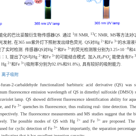
1
13
醛功能化的巴比妥酸衍生物传感器QS. 通过
H NMR,
C NMR, MS等方法
2+
3+
光发射, 在365 nm紫外灯下照射发出绿色荧光. QS对Hg
和Fe
的水溶液
2+
3+
–8
现了实时检测. 传感器QS对Hg
和Fe
的荧光检测限分别为3.25×10
和4
−
2+
3+
1, 提出了QS与Hg
和Fe
的可能结合模式. 加入
能使含有Fe
H
H
2
P
P
O
O
4
−
2
4
2+
3+
 Hg
和Fe
(吸附率分别为92.0%和91.8%), 具有较好的吸附能力.
,
离子吸附
-furan-2-carbaldehyde functionalized barbituric acid derivative (QS) was 
 fluorescence emission wavelength of QS in dimethyl sulfoxide (DMSO) so
aviolet lamp. QS showed different fluorescence identification ability for aq
3+
ge, and Fe
quenches its fluorescence, thus realizing real- time detection. Th
respectively. The fluorescence measurements and MS studies suggest that the b
2+
3+
ively. The possible modes of QS with Hg
and Fe
are proposed. The
3+
used for cyclic detection of Fe
. More importantly, the separation percentag
ndicating that it has excellent ingestion capacity.