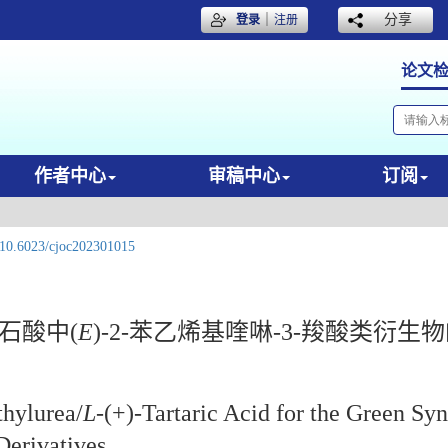
｜
分享
登录
注册
论文
作者中心
审稿中心
订阅
10.6023/cjoc202301015
-酒石酸中(
E
)-2-苯乙烯基喹啉-3-羧酸类衍生
thylurea/
L
-(+)-Tartaric Acid for the Green Synt
Derivatives