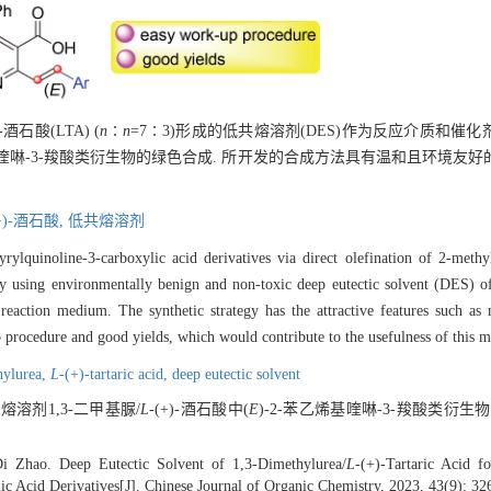
)-酒石酸(LTA) (
n
∶
n
=7∶3)形成的低共熔溶剂(DES)作为反应介质和催化
烯基喹啉-3-羧酸类衍生物的绿色合成. 所开发的合成方法具有温和且环境友好的
(+)-酒石酸,
低共熔溶剂
tyrylquinoline-3-carboxylic acid derivatives via direct olefination of 2-meth
by using environmentally benign and non-toxic deep eutectic solvent (DES) 
reaction medium. The synthetic strategy has the attractive features such as
p procedure and good yields, which would contribute to the usefulness of this 
hylurea,
L
-(+)-tartaric acid,
deep eutectic solvent
共熔溶剂1,3-二甲基脲/
L
-(+)-酒石酸中(
E
)-2-苯乙烯基喹啉-3-羧酸类衍生物
i Zhao. Deep Eutectic Solvent of 1,3-Dimethylurea/
L
-(+)-Tartaric Acid f
ic Acid Derivatives[J]. Chinese Journal of Organic Chemistry, 2023, 43(9): 32