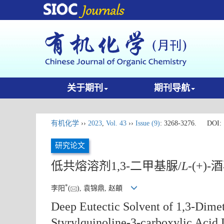
关于期刊
期刊导航
有机化学
››
2023
,
Vol. 43
››
Issue (9)
: 3268-3276.
DOI:
研究论文
低共熔溶剂1,3-二甲基脲/
L
-(+)
*
李阳
(
), 袁锦鼎, 赵頔
Deep Eutectic Solvent of 1,3-Dime
Styrylquinoline-3-carboxylic Acid 