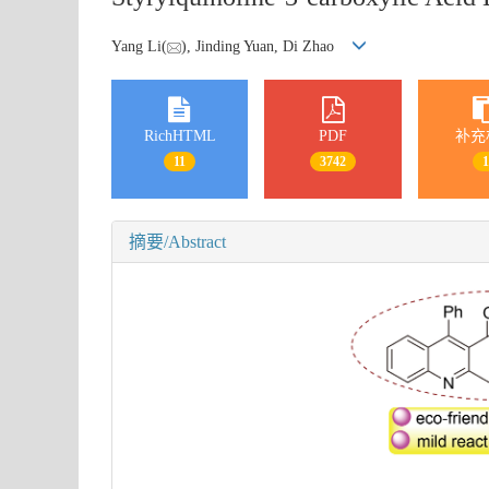
Yang Li(
), Jinding Yuan, Di Zhao
RichHTML
PDF
补充
11
3742
摘要/Abstract