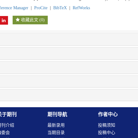
ference Manager
|
ProCite
|
BibTeX
|
RefWorks
收藏此文
(
0
)
关于期刊
期刊导航
作者中心
期刊介绍
最新录用
投稿须知
编委会
当期目录
投稿中心