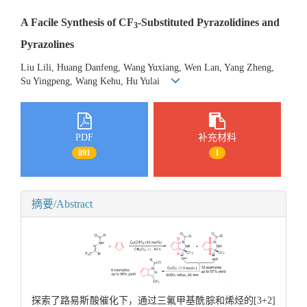
A Facile Synthesis of CF
-Substituted Pyrazolidines and
3
Pyrazolines
Liu Lili, Huang Danfeng, Wang Yuxiang, Wen Lan, Yang Zheng,
Su Yingpeng, Wang Kehu, Hu Yulai
PDF
补充材料
891
1
摘要/Abstract
探索了路易斯酸催化下，通过三氟甲基酰腙和烯烃的[3+2]