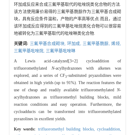
环加成反应来合成三氟甲基取代的吡唑烷类化合物的方法.
该方法使用廉价易得的三氟甲基酰腙作为三氟甲基合成砌
块，具有反应条件温和，产物的产率高等优点.而且，通过
该环加成反应得到的三氟甲基吡唑烷类化合物可以很容易
地被转化为三氟甲基取代的吡唑啉类化合物.
关键词:
三氟甲基合成砌块,
环加成,
三氟甲基酰腙,
烯烃,
三氟甲基吡唑烷,
三氟甲基吡唑啉
A Lewis acid-catalyzed[3+2] cycloaddition of
trifluoromethylated
N
-acylhydrazones with alkenes was
explored, and a series of CF
-substituted pryazolidines were
3
obtained in high yields (up to 91%). The reaction features the
use of cheap and readily available trifluoromethylated
N
-
acylhydrazones as trifluoromethyl building blocks, mild
reaction conditions and easy operation. Furthermore, the
cycloadducts can be transformed into trifluoromethylated
pyrazolines in excellent yields.
Key words:
trifluoromethyl building blocks,
cycloaddition,