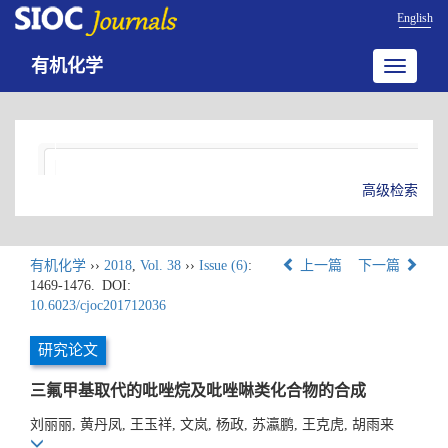
English
有机化学
Toggle
navigatio
高级检索
有机化学
››
2018
,
Vol. 38
››
Issue (6)
:
上一篇
下一篇
1469-1476.
DOI:
10.6023/cjoc201712036
研究论文
三氟甲基取代的吡唑烷及吡唑啉类化合物的合成
刘丽丽, 黄丹凤, 王玉祥, 文岚, 杨政, 苏瀛鹏, 王克虎, 胡雨来