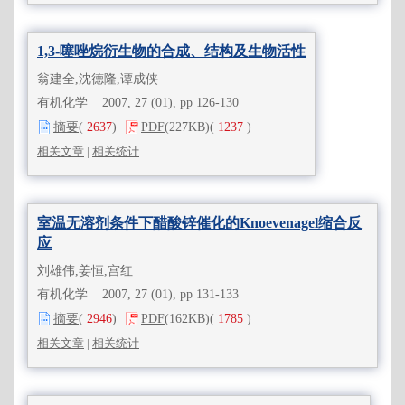
1,3-噻唑烷衍生物的合成、结构及生物活性
翁建全,沈德隆,谭成侠
有机化学 2007, 27 (01), pp 126-130
摘要
(
2637
)
PDF
(227KB)
(
1237
)
相关文章
|
相关统计
室温无溶剂条件下醋酸锌催化的Knoevenagel缩合反
应
刘雄伟,姜恒,宫红
有机化学 2007, 27 (01), pp 131-133
摘要
(
2946
)
PDF
(162KB)
(
1785
)
相关文章
|
相关统计