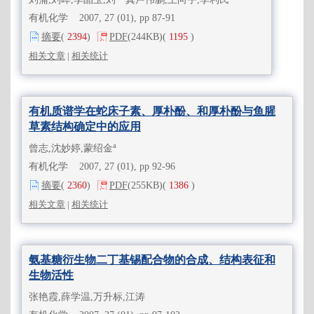
有机化学 2007, 27 (01), pp 87-91
摘要
(
2394
)
PDF
(244KB)
(
1195
)
相关文章
|
相关统计
有机质谱学在蛇床子素、厚朴酚、和厚朴酚与鱼腥
草素结构确定中的应用
a
曾志,沈妙婷,蒙绍金
有机化学 2007, 27 (01), pp 92-96
摘要
(
2360
)
PDF
(255KB)
(
1386
)
相关文章
|
相关统计
氨基糖衍生物二丁基锡配合物的合成、结构表征和
生物活性
张艳霞,薛学温,万升标,江涛