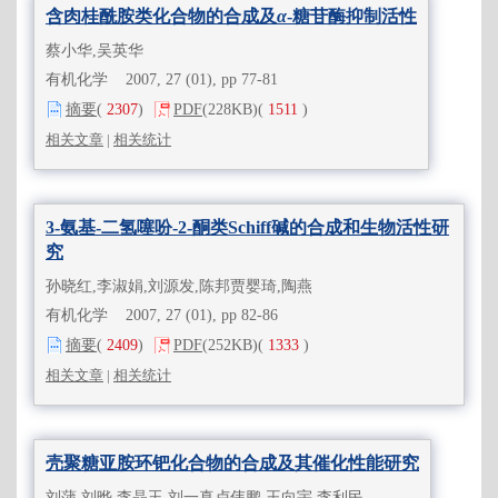
含肉桂酰胺类化合物的合成及
α
-糖苷酶抑制活性
蔡小华,吴英华
有机化学 2007, 27 (01), pp 77-81
摘要
(
2307
)
PDF
(228KB)
(
1511
)
相关文章
|
相关统计
3-氨基-二氢噻吩-2-酮类Schiff碱的合成和生物活性研
究
孙晓红,李淑娟,刘源发,陈邦贾婴琦,陶燕
有机化学 2007, 27 (01), pp 82-86
摘要
(
2409
)
PDF
(252KB)
(
1333
)
相关文章
|
相关统计
壳聚糖亚胺环钯化合物的合成及其催化性能研究
刘蒲,刘晔,李晶玉,刘一真卢伟鹏,王向宇,李利民