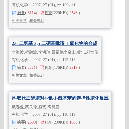
有机化学 2007, 27 (01), pp 109-111
摘要
(
3114
)
PDF
(220KB)
(
2546
)
相关文章
|
相关统计
2,6-二氨基-3,5-二硝基吡嗪-1-氧化物的合成
李海波,程碧波,李洪珍,聂福德李金山,黄忠,刘世俊
有机化学 2007, 27 (01), pp 112-115
摘要
(
2771
)
PDF
(176KB)
(
2219
)
相关文章
|
相关统计
N
-取代乙醇胺对4-氟-1-酰基苯的选择性胺化反应
戴春亚,蔡良珍,赵韧,陶晓春
有机化学 2007, 27 (01), pp 116-119
摘要
(
2399
)
PDF
(230KB)
(
1683
)