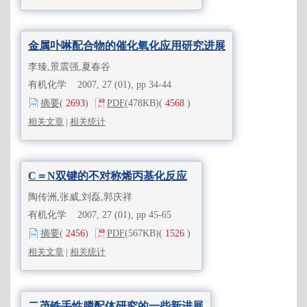
金属卟啉配合物的催化氧化应用研究进展
李臻,景震强,夏春谷
有机化学 2007, 27 (01), pp 34-44
摘要
(
2693
)
PDF
(478KB)
(
4568
)
相关文章
|
相关统计
C＝N双键的不对称烯丙基化反应
陶传洲,张威,刘磊,郭庆祥
有机化学 2007, 27 (01), pp 45-65
摘要
(
2456
)
PDF
(567KB)
(
1526
)
相关文章
|
相关统计
二茂铁手性膦配体研究的一些新进展