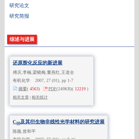
研究论文
研究简报
综述与进展
还原胺化反应的新进展
傅滨,李楠,梁晓梅,董燕红,王道全
有机化学 2007, 27 (01), pp 1-7
摘要
(
4563
)
PDF
(249KB)
(
12219
)
相关文章
|
相关统计
C
及其衍生物非线性光学材料的研究进展
60
陈薇,曾和平