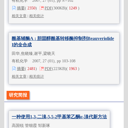
有机化学 2007, 27 (01), pp 97-102
摘要
(
2350
)
PDF
(300KB)
(
1249
)
相关文章
|
相关统计
酰基辅酶A : 胆固醇酰基转移酶抑制剂Beauveriolide
I的全合成
田华,焦晓臻,谢平,梁晓天
有机化学 2007, 27 (01), pp 103-108
摘要
(
2481
)
PDF
(223KB)
(
1963
)
相关文章
|
相关统计
研究简报
一种使用1,3-二溴-5,5-2甲基苯乙酮
α
-溴代新方法
高国锐 管细霞 邹新琢