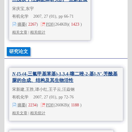
宋庆宝,东宇
有机化学 2007, 27 (01), pp 66-71
摘要
(
2267
)
PDF
(264KB)
(
1423
)
相关文章
|
相关统计
研究论文
N
-[5-(4-三氟甲基苯基)-1,3,4-噻二唑-2-基]-
N′
-芳酰基
脲的合成、结构及其生物活性
宋新建,王胜,谭小红,王子云,汪焱钢
有机化学 2007, 27 (01), pp 72-76
摘要
(
2234
)
PDF
(260KB)
(
1188
)
相关文章
|
相关统计