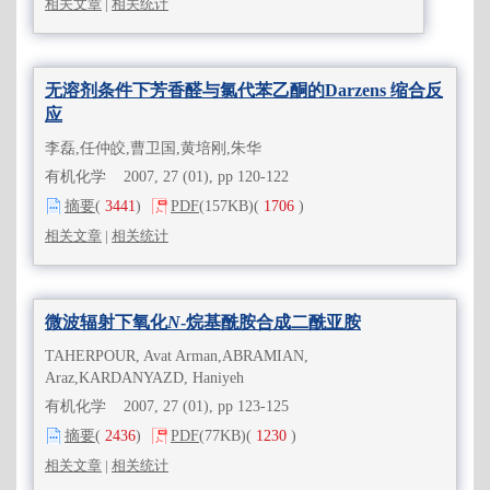
相关文章
|
相关统计
无溶剂条件下芳香醛与氯代苯乙酮的Darzens 缩合反
应
李磊,任仲皎,曹卫国,黄培刚,朱华
有机化学 2007, 27 (01), pp 120-122
摘要
(
3441
)
PDF
(157KB)
(
1706
)
相关文章
|
相关统计
微波辐射下氧化
N
-烷基酰胺合成二酰亚胺
TAHERPOUR, Avat Arman,ABRAMIAN,
Araz,KARDANYAZD, Haniyeh
有机化学 2007, 27 (01), pp 123-125
摘要
(
2436
)
PDF
(77KB)
(
1230
)
相关文章
|
相关统计