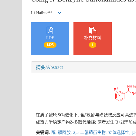
a,b
Li Haihua
PDF
补充材料
1425
1
摘要/Abstract
在质子酸H
SO
催化下, 含
β
氢醇与磺酰胺反应可高选择性
2
4
成热力学稳定产物
Z
-多取代烯烃; 两者发生[3+2]环加
关键词:
醇,
磺酰胺,
2,3-二氢茚衍生物,
立体选择性,
[