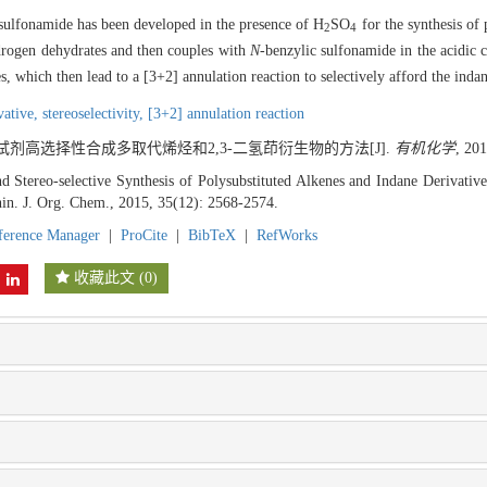
 sulfonamide has been developed in the presence of H
SO
for the synthesis of 
2
4
rogen dehydrates and then couples with
N
-benzylic sulfonamide in the acidic c
s, which then lead to a [3+2] annulation reaction to selectively afford the indan
vative,
stereoselectivity,
[3+2] annulation reaction
试剂高选择性合成多取代烯烃和2,3-二氢茚衍生物的方法[J].
有机化学
, 20
d Stereo-selective Synthesis of Polysubstituted Alkenes and Indane Derivativ
hin. J. Org. Chem., 2015, 35(12): 2568-2574.
ference Manager
|
ProCite
|
BibTeX
|
RefWorks
收藏此文
(
0
)