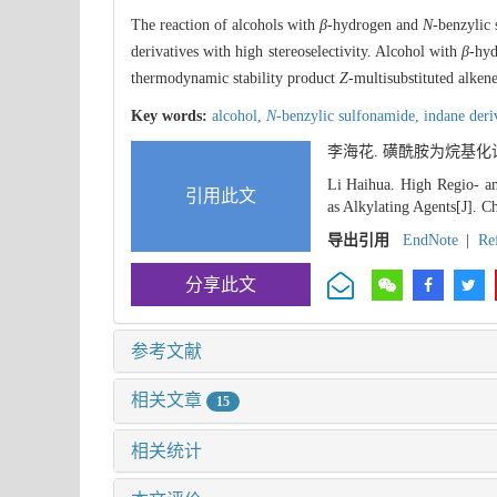
The reaction of alcohols with
β
-hydrogen and
N
-benzylic
derivatives with high stereoselectivity. Alcohol with
β
-hyd
thermodynamic stability product
Z
-multisubstituted alkene
Key words:
alcohol,
N
-benzylic sulfonamide,
indane deri
李海花. 磺酰胺为烷基化
Li Haihua. High Regio- an
引用此文
as Alkylating Agents[J]. C
导出引用
EndNote
|
Re
分享此文
参考文献
相关文章
15
相关统计