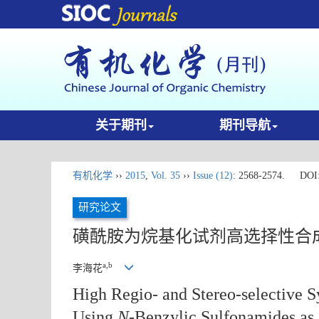
关于期刊
期刊导航
有机化学
››
2015
,
Vol. 35
››
Issue (12)
: 2568-2574.
DOI
研究论文
磺酰胺为烷基化试剂高选择性合成
a,b
李海花
High Regio- and Stereo-selective S
Using
N
-Benzylic Sulfonamides as