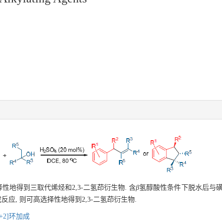
地得到三取代烯烃和2,3-二氢茚衍生物. 含
β
氢醇酸性条件下脱水后与磺
成反应, 则可高选择性地得到2,3-二氢茚衍生物.
3+2]环加成