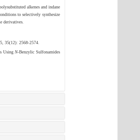
polysubstituted alkenes and indane
onditions to selectively synthesize
e derivatives.
15, 35(12): 2568-2574.
es Using
N
-Benzylic Sulfonamides