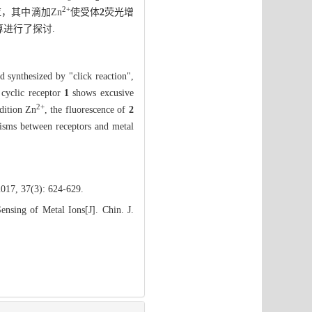
2+
，其中滴加Zn
使受体
2
荧光增
算进行了探讨.
 synthesized by "click reaction",
 cyclic receptor
1
shows excusive
2+
dition Zn
, the fluorescence of
2
nisms between receptors and metal
2017, 37(3): 624-629.
nsing of Metal Ions[J]. Chin. J.