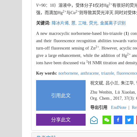
2+
V
=90：10）溶液中，受体分子
1
仅对Hg
有很好的荧
2+
2+
强，而滴加Hg
与Cu
则导致其荧光淬灭.同时对受
关键词:
降冰片烯,
蒽,
三唑,
荧光,
金属离子识别
A new macrocyclic norbornene-based bis-triazole (
1
) con
and their fluorescence recognition abilities towards var
2+
turn-off fluorescent sensing of Zn
. However, acyclic r
2+
give a large enhancement, while the addition of Hg
an
1
ions have been discussed via
H NMR titration and density
Key words:
norbornene,
anthracene,
triazole,
fluorescenc
祝文斌, 吕小兰, 朱江华
Zhu Wenbin, Lü Xiaolan, 
引用此文
Org. Chem., 2017, 37(3): 
导出引用
EndNote
|
Re
分享此文