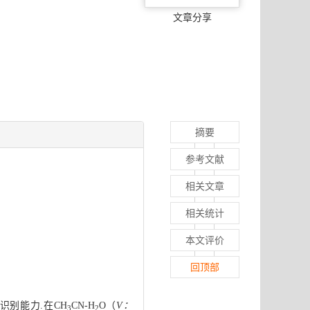
文章分享
摘要
参考文献
相关文章
相关统计
本文评价
回顶部
识别能力.在CH
CN-H
O（
V：
3
2