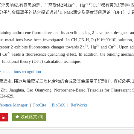
2+
2+
2+
光淬灭响应.有意思的是，非环受体
2
对Zn
，Hg
与Cu
都有荧光识别响应
1
体分子与金属离子的结合模式通过
H NMR滴定及密度泛函理论（DFT）计
taining anthracene fluorophore and its acyclic analog
2
have been designed and
ious metal ions have been investigated. In CH
CN-H
O (
V:V
=90:10) solution,
3
2
2+
2+
2+
eceptor
2
exhibits fluorescence changes towards Zn
, Hg
and Cu
. Upon ad
2+
d Cu
leads a fluorescence quenching effect. In addition, the binding mecha
 functional theory (DFT) calculation technique.
e,
metal ions recognition
, 曹迁永. 降冰片烯荧光三唑化合物的合成及其金属离子识别[J].
有机化学
, 
Zhu Jianghua, Cao Qianyong. Norbornene-Based Triazoles for Fluorescent Se
624-629.
ference Manager
|
ProCite
|
BibTeX
|
RefWorks
收藏此文
(
0
)