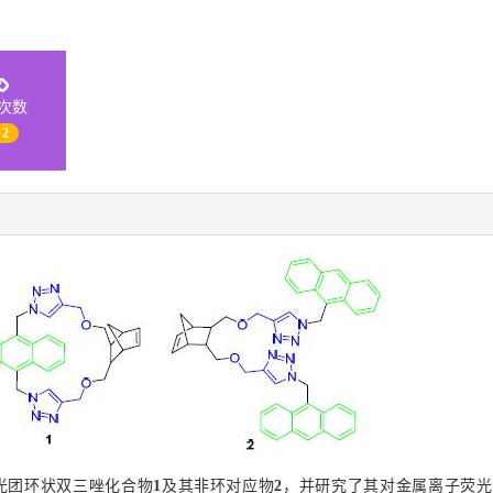
次数
 2
光团环状双三唑化合物
1
及其非环对应物
2
，并研究了其对金属离子荧光