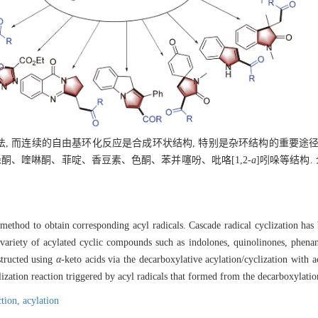
, 而连续的自由基环化反应是合成环状结构, 特别是杂环结构的重要途径.
酮、喹啉酮、菲啶、香豆素、色酮、苯并噻吩、吡咯[1,2-
a
]吲哚等结构.
t method to obtain corresponding acyl radicals. Cascade radical cyclization has
 A variety of acylated cyclic compounds such as indolones, quinolinones, phen
structed using
α
-keto acids via the decarboxylative acylation/cyclization with a
lization reaction triggered by acyl radicals that formed from the decarboxylati
ction,
acylation