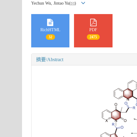
Yechun Wu, Jintao Yu(
)
RichHTML
PDF
32
2475
摘要/Abstract