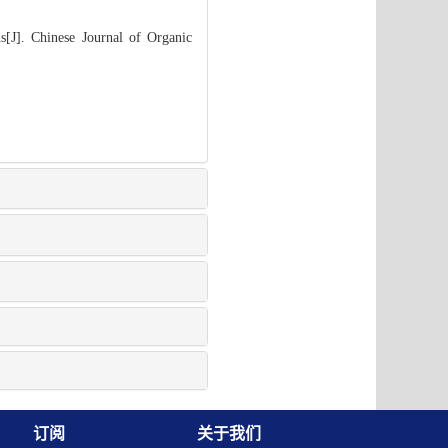
s[J]. Chinese Journal of Organic
订阅
关于我们