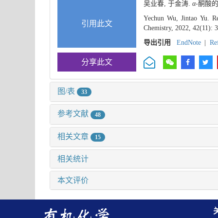
吴业春, 于金涛.
α
-酮酸
Yechun Wu, Jintao Yu. Re
引用此文
Chemistry, 2022, 42(11): 
导出引用
EndNote
|
Re
分享此文
图/表
33
参考文献
48
相关文章
15
相关统计
本文评价