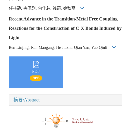
任林静, 冉茂刚, 何佳芯, 钱燕, 姚秋丽
Recent Advance in the Transition-Metal Free Coupling
Reactions for the Construction of C-X Bonds Induced by
Light
Ren Linjing, Ran Maogang, He Jiaxin, Qian Yan, Yao Qiuli
PDF
2095
摘要/Abstract