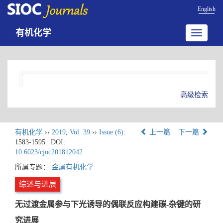
English
有机化学
Toggle
navigatio
高级检索
有机化学
››
2019
,
Vol. 39
››
Issue (6)
:
上一篇
下一篇
1583-1595.
DOI:
10.6023/cjoc201812042
所属专题：
金属有机化学
综述与进展
无过渡金属参与下光诱导的偶联反应构建碳-杂键的研
究进展