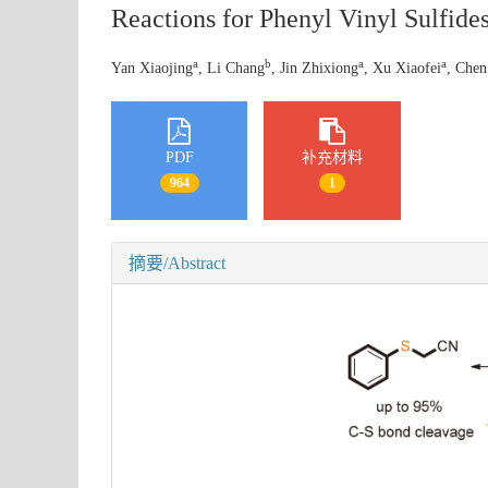
Reactions for Phenyl Vinyl Sulfide
a
b
a
a
Yan Xiaojing
, Li Chang
, Jin Zhixiong
, Xu Xiaofei
, Che
PDF
补充材料
964
1
摘要/Abstract