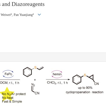
s and Diazoreagents
a
a
n Weiwei
, Pan Yuanjiang