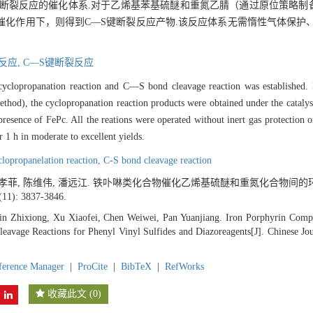
键断裂反应的催化体系.对于乙烯基苯基硫醚和重氮乙腈（通过原位策略制
化作用下，则得到C—S键断裂反应产物.该反应体系无需惰性气体保护、
反应,
C—S键断裂反应
 cyclopropanation reaction and C—S bond cleavage reaction was established.
thod), the cyclopropanation reaction products were obtained under the cataly
resence of FePc. All the reations were operated without inert gas protection o
 1 h in moderate to excellent yields.
clopropanelation reaction,
C-S bond cleavage reaction
, 徐孝菲, 陈维伟, 潘远江. 铁卟啉类化合物催化乙烯基硫醚和重氮化合物间
(11): 3837-3846.
Jin Zhixiong, Xu Xiaofei, Chen Weiwei, Pan Yuanjiang. Iron Porphyrin Comp
eavage Reactions for Phenyl Vinyl Sulfides and Diazoreagents[J]. Chinese Jo
ference Manager
|
ProCite
|
BibTeX
|
RefWorks
收藏此文
(
0
)