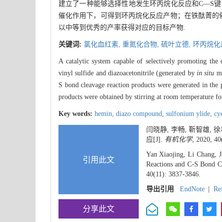
建立了一种能够选择性地发生环丙烷化反应和C—S
催化作用下，可得到环丙烷化反应产物；在铁酞菁的催
以中等到优秀的产率获得对应的目标产物.
关键词:
氯化血红素,
重氮化合物,
硫叶立德,
环丙烷化
A catalytic system capable of selectively promoting the
vinyl sulfide and diazoacetonitrile (generated by
in situ
me
S bond cleavage reaction products were generated in the p
products were obtained by stirring at room temperature for
Key words:
hemin,
diazo compound,
sulfonium ylide,
cy
闫晓静, 李畅, 靳智雄
应[J].
有机化学
, 2020, 40
Yan Xiaojing, Li Chang, 
引用此文
Reactions and C-S Bond Cl
40(11): 3837-3846.
导出引用
EndNote
|
Re
分享此文