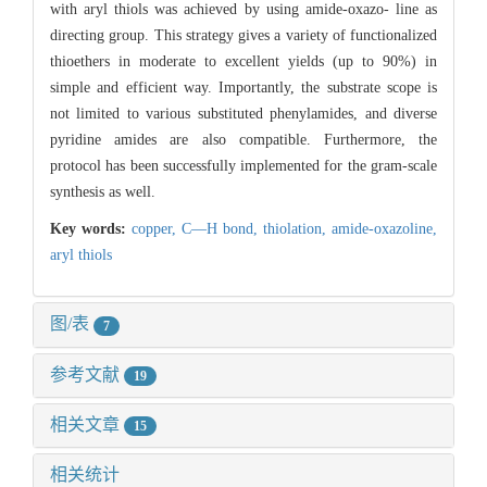
with aryl thiols was achieved by using amide-oxazo- line as
directing group. This strategy gives a variety of functionalized
thioethers in moderate to excellent yields (up to 90%) in
simple and efficient way. Importantly, the substrate scope is
not limited to various substituted phenylamides, and diverse
pyridine amides are also compatible. Furthermore, the
protocol has been successfully implemented for the gram-scale
synthesis as well.
Key words:
copper,
C—H bond,
thiolation,
amide-oxazoline,
aryl thiols
图/表
7
参考文献
19
相关文章
15
相关统计