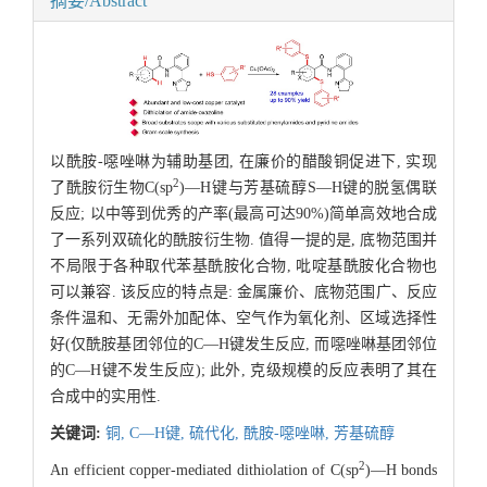
摘要/Abstract
以酰胺-噁唑啉为辅助基团, 在廉价的醋酸铜促进下, 实现
2
了酰胺衍生物C(sp
)—H键与芳基硫醇S—H键的脱氢偶联
反应; 以中等到优秀的产率(最高可达90%)简单高效地合成
了一系列双硫化的酰胺衍生物. 值得一提的是, 底物范围并
不局限于各种取代苯基酰胺化合物, 吡啶基酰胺化合物也
可以兼容. 该反应的特点是: 金属廉价、底物范围广、反应
条件温和、无需外加配体、空气作为氧化剂、区域选择性
好(仅酰胺基团邻位的C—H键发生反应, 而噁唑啉基团邻位
的C—H键不发生反应); 此外, 克级规模的反应表明了其在
合成中的实用性.
关键词:
铜,
C—H键,
硫代化,
酰胺-噁唑啉,
芳基硫醇
2
An efficient copper-mediated dithiolation of C(sp
)—H bonds