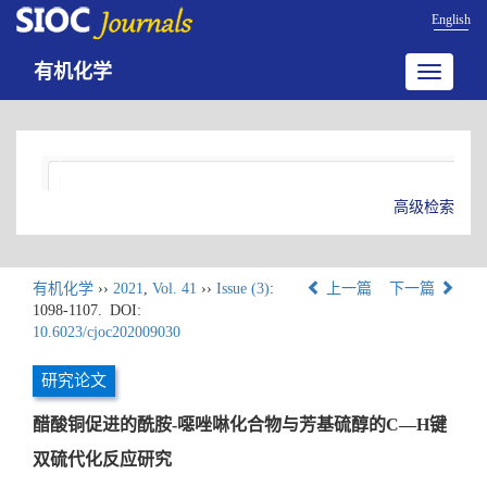
English
有机化学
Toggle
navigatio
高级检索
有机化学
››
2021
,
Vol. 41
››
Issue (3)
:
上一篇
下一篇
1098-1107.
DOI:
10.6023/cjoc202009030
研究论文
醋酸铜促进的酰胺-噁唑啉化合物与芳基硫醇的C—H键
双硫代化反应研究