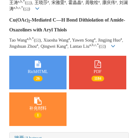
a
,
b
,
*
a
a
a
a
a
王涛
(
), 王晓莎
, 宋雅雯
, 霍晶晶
, 周敬栓
, 康庆伟
, 刘澜
a
,
b
,
c
,
*
涛
(
)
Cu(OAc)
-Mediated C—H Bond Dithiolation of Amide-
2
Oxazolines with Aryl Thiols
a
,
b
,
*
a
a
a
Tao Wang
(
), Xiaosha Wang
, Yawen Song
, Jingjing Huo
,
a
a
a
,
b
,
c
,
*
Jingshuan Zhou
, Qingwei Kang
, Lantao Liu
(
)
RichHTML
PDF
26
1184
补充材料
1