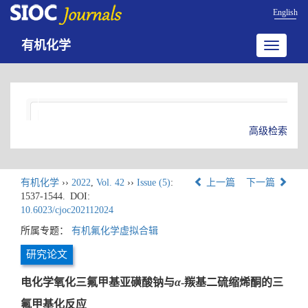
English
有机化学
Toggle
navigatio
高级检索
有机化学
››
2022
,
Vol. 42
››
Issue (5)
:
上一篇
下一篇
1537-1544.
DOI:
10.6023/cjoc202112024
所属专题：
有机氟化学虚拟合辑
研究论文
电化学氧化三氟甲基亚磺酸钠与
α
-羰基二硫缩烯酮的三
氟甲基化反应