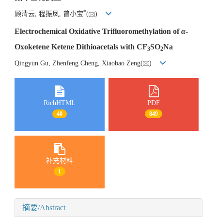
*
顾清云, 程振凤, 曾小宝
(
)
Electrochemical Oxidative Trifluoromethylation of
α
-
Oxoketene Ketene Dithioacetals with CF
SO
Na
3
2
Qingyun Gu, Zhenfeng Cheng, Xiaobao Zeng(
)
RichHTML
PDF
40
849
补充材料
1
摘要/Abstract