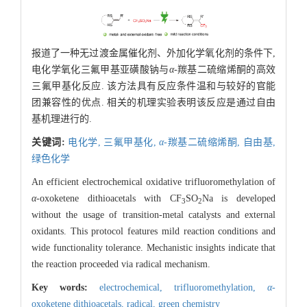
报道了一种无过渡金属催化剂、外加化学氧化剂的条件下,
电化学氧化三氟甲基亚磺酸钠与
α
-羰基二硫缩烯酮的高效
三氟甲基化反应. 该方法具有反应条件温和与较好的官能
团兼容性的优点. 相关的机理实验表明该反应是通过自由
基机理进行的.
关键词:
电化学,
三氟甲基化,
α
-羰基二硫缩烯酮,
自由基,
绿色化学
An efficient electrochemical oxidative trifluoromethylation of
α
-oxoketene dithioacetals with CF
SO
Na is developed
3
2
without the usage of transition-metal catalysts and external
oxidants. This protocol features mild reaction conditions and
wide functionality tolerance. Mechanistic insights indicate that
the reaction proceeded via radical mechanism.
Key words:
electrochemical,
trifluoromethylation,
α
-
oxoketene dithioacetals,
radical,
green chemistry