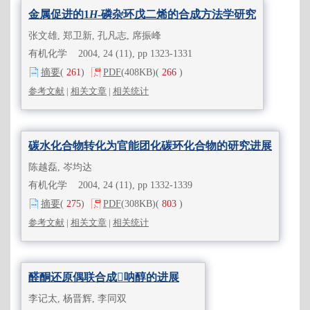
金属促进的1
H
-磷杂环戊二烯的合成方法学研究
张文雄, 郑卫新, 孔凡志, 席振峰
有机化学 2004, 24 (11), pp 1323-1331
摘要
(
261
)
PDF
(408KB)
(
266
)
参考文献
|
相关文章
|
相关统计
碳水化合物转化为官能团化碳环化合物的研究进展
陈越磊, 岑均达
有机化学 2004, 24 (11), pp 1332-1339
摘要
(
275
)
PDF
(308KB)
(
803
)
参考文献
|
相关文章
|
相关统计
醛酮还原偶联合成𠯯呐醇的进展
李记太, 杨晋辉, 李同双