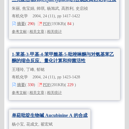
2
3
朱丽, 焦宝娟, 帅琪, 杨旭武, 高胜利, 史启祯
有机化学 2004, 24 (11), pp 1417-1422
摘要
(
290
)
PDF
(193KB)
(
84
)
参考文献
|
相关文章
|
相关统计
1-苯基-3-甲基-4-苯甲酰基-5-吡唑啉酮与对氨基苯乙
酮的缩合反应、量化计算和抑菌活性
王瑾玲, 丁峰, 郁铭
有机化学 2004, 24 (11), pp 1423-1428
摘要
(
330
)
PDF
(201KB)
(
229
)
参考文献
|
相关文章
|
相关统计
单萜吡啶生物碱 Aucubinine A 的合成
杨小宝, 花成文, 翟宏斌