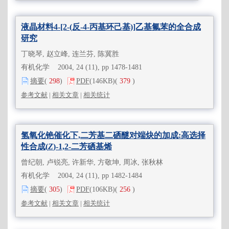
液晶材料4-[2-(反-4-丙基环己基)]乙基氟苯的全合成
研究
丁晓琴, 赵立峰, 连兰芬, 陈冀胜
有机化学 2004, 24 (11), pp 1478-1481
摘要
(
298
)
PDF
(146KB)
(
379
)
参考文献
|
相关文章
|
相关统计
氢氧化铯催化下,二芳基二硒醚对端炔的加成:高选择
性合成(
Z
)-1,2-二芳硒基烯
曾纪朝, 卢锐亮, 许新华, 方敬坤, 周冰, 张秋林
有机化学 2004, 24 (11), pp 1482-1484
摘要
(
305
)
PDF
(106KB)
(
256
)
参考文献
|
相关文章
|
相关统计