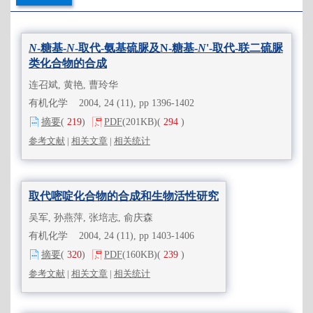
N
-糖基-
N
-取代-氨基硫脲及N-糖基-
N
'-取代-联二硫脲
类化合物的合成
连召斌, 黄艳, 曹玲华
有机化学 2004, 24 (11), pp 1396-1402
摘要
(
219
)
PDF
(201KB)
(
294
)
参考文献
|
相关文章
|
相关统计
取代嘧啶化合物的合成和生物活性研究
吴军, 孙燕萍, 张培志, 俞庆森
有机化学 2004, 24 (11), pp 1403-1406
摘要
(
320
)
PDF
(160KB)
(
239
)
参考文献
|
相关文章
|
相关统计