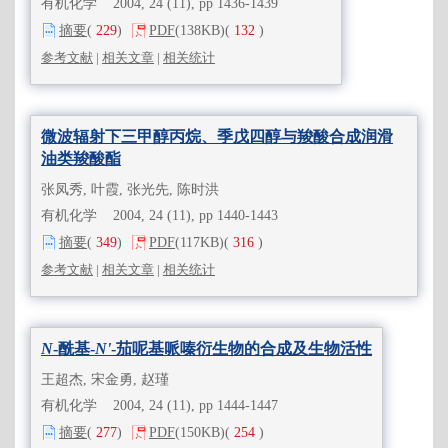
有机化学 2004, 24 (11), pp 1436-1439
摘要
(
229
)
PDF
(138KB)
(
132
)
参考文献
|
相关文章
|
相关统计
微波辐射下三甲醇丙烷、季戊四醇与羧酸合成润滑
油类羧酸酯
张凤秀, 叶霞, 张光先, 陈时洪
有机化学 2004, 24 (11), pp 1440-1443
摘要
(
349
)
PDF
(117KB)
(
316
)
参考文献
|
相关文章
|
相关统计
N
-酰基-
N'
-茄呢基哌嗪衍生物的合成及生物活性
王超杰, 宋金勇, 赵瑾
有机化学 2004, 24 (11), pp 1444-1447
摘要
(
277
)
PDF
(150KB)
(
254
)