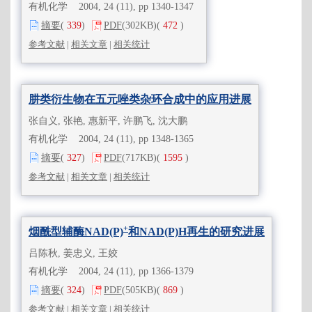
有机化学 2004, 24 (11), pp 1340-1347
摘要
(
339
)
PDF
(302KB)
(
472
)
参考文献
|
相关文章
|
相关统计
肼类衍生物在五元唑类杂环合成中的应用进展
张自义, 张艳, 惠新平, 许鹏飞, 沈大鹏
有机化学 2004, 24 (11), pp 1348-1365
摘要
(
327
)
PDF
(717KB)
(
1595
)
参考文献
|
相关文章
|
相关统计
+
烟酰型辅酶NAD(P)
和NAD(P)H再生的研究进展
吕陈秋, 姜忠义, 王姣
有机化学 2004, 24 (11), pp 1366-1379
摘要
(
324
)
PDF
(505KB)
(
869
)
参考文献
|
相关文章
|
相关统计