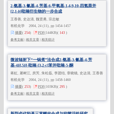
2-氨基-3-氰基-4-芳基-6-甲氧基-1,4,9,10-四氢萘并
[2,1-
b
]吡喃衍生物的一步合成
王香善, 史达清, 魏贤勇, 宗志敏
有机化学 2004, 24 (11), pp 1454-1457
摘要
(
254
)
PDF
(144KB)
(
143
)
参考文献
|
相关文章
|
相关统计
微波辐射下“一锅煮”法合成2-氨基-3-氰基-4-芳
基-4
H
,5
H
-吡喃-[3,2-c]苯并吡喃-5-酮
蒋虹, 屠树江, 房芳, 朱松磊, 李团结, 章晓镜, 史达清, 王香善
有机化学 2004, 24 (11), pp 1458-1460
摘要
(
253
)
PDF
(103KB)
(
295
)
参考文献
|
相关文章
|
相关统计
新型卤代羟基三苯醚的合成与抑菌活性研究