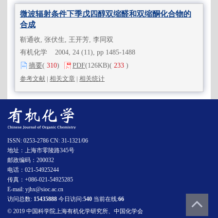
微波辐射条件下季戊四醇双缩醛和双缩酮化合物的
合成
靳通收, 张伏生, 王开芳, 李同双
有机化学 2004, 24 (11), pp 1485-1488
摘要
(
310
)
PDF
(126KB)
(
233
)
参考文献
|
相关文章
|
相关统计
ISSN: 0253-2786 CN: 31-1321/06
地址：上海市零陵路345号
邮政编码：200032
电话：021-54925244
传真：+086-021-54925285
E-mail: yjhx@sioc.ac.cn
访问总数:
15435888
今日访问:
540
当前在线:
66
© 2019 中国科学院上海有机化学研究所、中国化学会