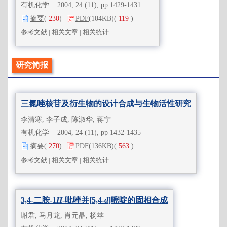
有机化学 2004, 24 (11), pp 1429-1431
摘要
(
230
)
PDF
(104KB)
(
119
)
参考文献
|
相关文章
|
相关统计
研究简报
三氮唑核苷及衍生物的设计合成与生物活性研究
李清寒, 李子成, 陈淑华, 蒋宁
有机化学 2004, 24 (11), pp 1432-1435
摘要
(
270
)
PDF
(136KB)
(
563
)
参考文献
|
相关文章
|
相关统计
3,4-二胺-1
H
-吡唑并[5,4-
d
]嘧啶的固相合成
谢君, 马月龙, 肖元晶, 杨苹