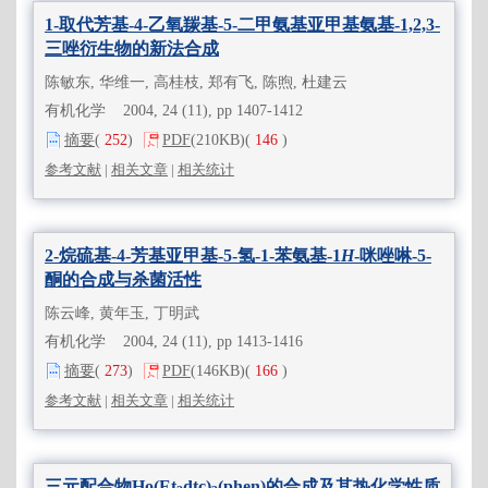
1-取代芳基-4-乙氧羰基-5-二甲氨基亚甲基氨基-1,2,3-
三唑衍生物的新法合成
陈敏东, 华维一, 高桂枝, 郑有飞, 陈煦, 杜建云
有机化学 2004, 24 (11), pp 1407-1412
摘要
(
252
)
PDF
(210KB)
(
146
)
参考文献
|
相关文章
|
相关统计
2-烷硫基-4-芳基亚甲基-5-氢-1-苯氨基-1
H
-咪唑啉-5-
酮的合成与杀菌活性
陈云峰, 黄年玉, 丁明武
有机化学 2004, 24 (11), pp 1413-1416
摘要
(
273
)
PDF
(146KB)
(
166
)
参考文献
|
相关文章
|
相关统计
三元配合物Ho(Et
dtc)
(phen)的合成及其热化学性质