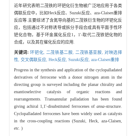
近年研究表明二茂铁的环钯化衍生物被广泛地应用于各类
偶联反应中，比如Heck反应、Suzuki反应、aza-Claisen重排
反应等.主要综述了含氮导向基的二茂铁衍生物的环钯化反
应，包括通过不对称诱导或拆分手段合成具有平面手性环
钯化合物，基于环金属化反应1，1'-取代二茂铁钯化物的
合成，以及其在催化反应的应用.
关键词:
环钯化,
二茂铁基二胺,
二茂铁基亚胺,
对映选择
性,
交叉偶联反应,
Heck反应,
Suzuki反应,
aza-Claisen重排
Progress in the synthesis and application of the cyclopalladated
derivatives of ferrocene with a donor nitrogen atom in the
directing group is surveyed including the planar chirality and
enantioselective catalysis of organic reactions and
rearrangements. Transannular palladation has been found
giving achiral 1,1'-disubstituted ferrocenes of
ansa
-structure.
Cyclopalladated ferrocenes have been widely used as catalysts
in the cross-coupling reactions (Suzuki, Heck, aza-Claisen,
etc.
)