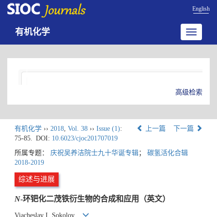
English
有机化学
Toggle
navigatio
高级检索
有机化学
››
2018
,
Vol. 38
››
Issue (1)
:
上一篇
下一篇
75-85.
DOI:
10.6023/cjoc201707019
所属专题：
庆祝吴养洁院士九十华诞专辑
；
碳氢活化合辑
2018-2019
综述与进展
N
-环钯化二茂铁衍生物的合成和应用（英文）
Viacheslav I. Sokolov