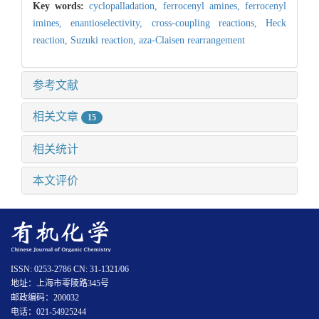
Key words:
cyclopalladation,
ferrocenyl amines,
ferrocenyl
imines,
enantioselectivity,
cross-coupling reactions,
Heck
reaction,
Suzuki reaction,
aza-Claisen rearrangement
参考文献
相关文章
15
相关统计
本文评价
ISSN: 0253-2786 CN: 31-1321/06
地址：上海市零陵路345号
邮政编码：200032
电话：021-54925244