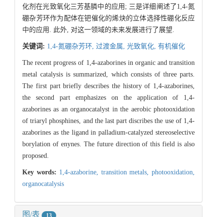
化剂在光致氧化三芳基膦中的应用; 三是详细阐述了1,4-氮
硼杂芳环作为配体在钯催化的烯炔的立体选择性硼化反应
中的应用. 此外, 对这一领域的未来发展进行了展望.
关键词:
1,4-氮硼杂芳环,
过渡金属,
光致氧化,
有机催化
The recent progress of 1,4-azaborines in organic and transition
metal catalysis is summarized, which consists of three parts.
The first part briefly describes the history of 1,4-azaborines,
the second part emphasizes on the application of 1,4-
azaborines as an organocatalyst in the aerobic photooxidation
of triaryl phosphines, and the last part discribes the use of 1,4-
azaborines as the ligand in palladium-catalyzed stereoselective
borylation of enynes. The future direction of this field is also
proposed.
Key words:
1,4-azaborine,
transition metals,
photooxidation,
organocatalysis
图/表
13