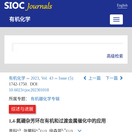
English
有机化学
Toggle
navigatio
高级检索
有机化学
››
2023
,
Vol. 43
››
Issue (5)
:
上一篇
下一篇
1742-1750.
DOI:
10.6023/cjoc202301018
所属专题：
有机硼化学专辑
综述与进展
1,4-氮硼杂芳环在有机和过渡金属催化中的应用
a
,
b
a
,
*
b
,
*
景科
, 张攀科
(
), 徐森苗
(
)