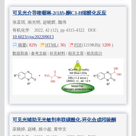
可见光介导喹喔啉-2(1
H
)-酮C3-H缩醛化反应
张孟琪, 南光明, 赵晓辉, 魏伟
有机化学 2022, 42 (12), pp 4315-4322 DOI:
10.6023/cjoc202209013
摘要
(
829
)
HTML
(
30
)
PDF
(1219KB)
(
1209
)
数据和表
|
参考文献
|
补充材料
|
相关文章
|
相关统计
可见光辅助无光敏剂串联磺酰化-环化合成吲哚酮
巫晓婷, 赵峰, 姬小趁, 黄华文