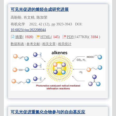
可见光促进的烯烃合成研究进展
高盼盼, 肖文精, 陈加荣
有机化学 2022, 42 (12), pp 3923-3943 DOI:
10.6023/cjoc202208044
摘要
(
1920
)
HTML
(
145
)
PDF
(1477KB)
(
3184
)
数据和表
|
参考文献
|
相关文章
|
相关统计
可见光促进重氮化合物参与的自由基反应