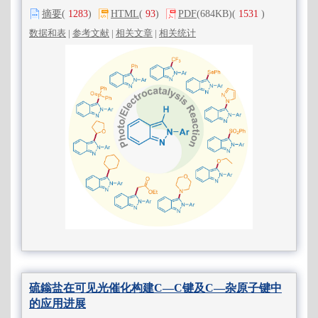
摘要
(
1283
)
HTML
(
93
)
PDF
(684KB)
(
1531
)
数据和表
|
参考文献
|
相关文章
|
相关统计
硫鎓盐在可见光催化构建C—C键及C—杂原子键中
的应用进展