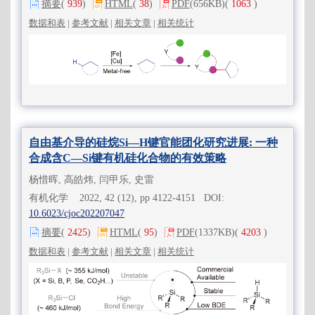
摘要
(
939
)
HTML
(
38
)
PDF
(656KB)
(
1063
)
数据和表
|
参考文献
|
相关文章
|
相关统计
自由基介导的硅烷Si—H键官能团化研究进展: 一种
合成含C—Si键有机硅化合物的有效策略
杨惜晖, 高皓炜, 闫甲乐, 史雷
有机化学 2022, 42 (12), pp 4122-4151 DOI:
10.6023/cjoc202207047
摘要
(
2425
)
HTML
(
95
)
PDF
(1337KB)
(
4203
)
数据和表
|
参考文献
|
相关文章
|
相关统计