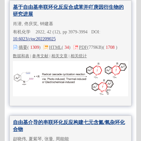
基于自由基串联环化反应合成苯并吖庚因衍生物的
研究进展
肖潜, 佟庆笑, 钟建基
有机化学 2022, 42 (12), pp 3979-3994 DOI:
10.6023/cjoc202209025
摘要
(
1309
)
HTML
(
34
)
PDF
(779KB)
(
1708
)
数据和表
|
参考文献
|
相关文章
|
相关统计
自由基介导的串联环化反应构建七元含氮/氧杂环化
合物
赵晓伟, 夏紫琴, 张曼, 周能能