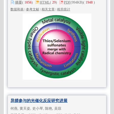
摘要
(
1056
)
HTML
(
29
)
PDF
(994KB)
(
1948
)
数据和表
|
参考文献
|
相关文章
|
相关统计
异腈参与的光催化反应研究进展
何燕, 黄天姿, 史小琴, 陈艳, 吴琼