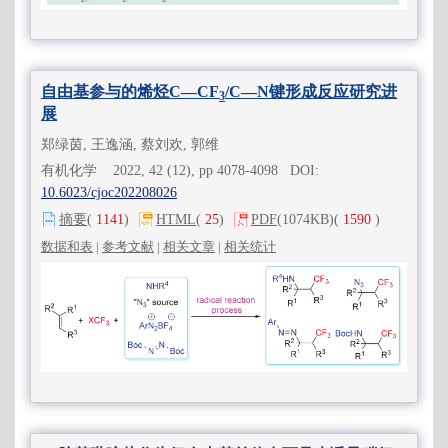
自由基参与的烯烃C—CF
/C—N键形成反应研究进
3
展
郑绿茵, 王逸涵, 蔡刘欢, 郭维
有机化学 2022, 42 (12), pp 4078-4098 DOI:
10.6023/cjoc202208026
摘要
(
1141
)
HTML
(
25
)
PDF
(1074KB)
(
1590
)
数据和表
|
参考文献
|
相关文章
|
相关统计