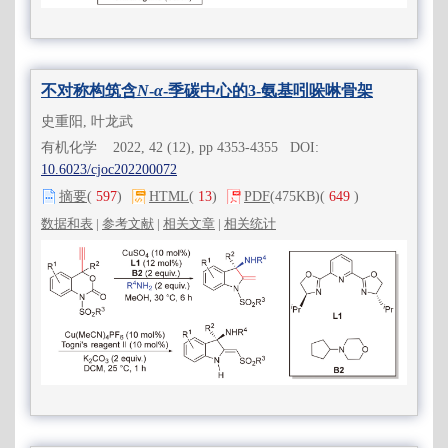
不对称构筑含
N
-
α
-季碳中心的3-氨基吲哚啉骨架
史重阳, 叶龙武
有机化学 2022, 42 (12), pp 4353-4355 DOI:
10.6023/cjoc202200072
摘要
(
597
)
HTML
(
13
)
PDF
(475KB)
(
649
)
数据和表
|
参考文献
|
相关文章
|
相关统计