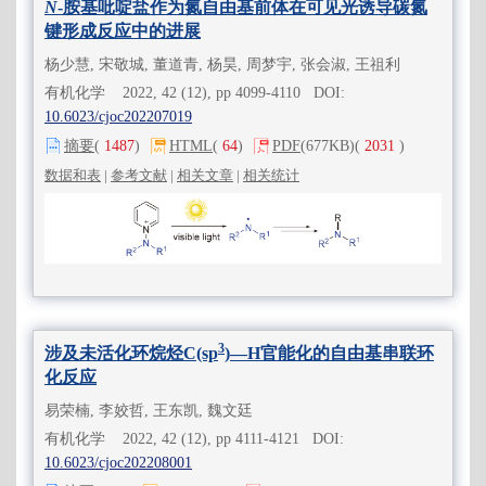
N
-胺基吡啶盐作为氮自由基前体在可见光诱导碳氮
键形成反应中的进展
杨少慧, 宋敬城, 董道青, 杨昊, 周梦宇, 张会淑, 王祖利
有机化学 2022, 42 (12), pp 4099-4110 DOI:
10.6023/cjoc202207019
摘要
(
1487
)
HTML
(
64
)
PDF
(677KB)
(
2031
)
数据和表
|
参考文献
|
相关文章
|
相关统计
3
涉及未活化环烷烃C(sp
)—H官能化的自由基串联环
化反应
易荣楠, 李姣哲, 王东凯, 魏文廷
有机化学 2022, 42 (12), pp 4111-4121 DOI:
10.6023/cjoc202208001