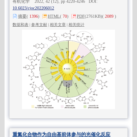
有机化学 2022, 42 (12), pp 4220-4246 DOI:
10.6023/cjoc202206012
摘要
(
1396
)
HTML
(
70
)
PDF
(2761KB)
(
2089
)
数据和表
|
参考文献
|
相关文章
|
相关统计
重氮化合物作为自由基前体参与的光催化反应