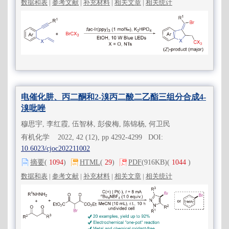
数据和表
|
参考文献
|
补充材料
|
相关文章
|
相关统计
电催化肼、丙二酮和2-溴丙二酸二乙酯三组分合成4-
溴吡唑
穆思宇, 李红霞, 伍智林, 彭俊梅, 陈锦杨, 何卫民
有机化学 2022, 42 (12), pp 4292-4299 DOI:
10.6023/cjoc202211002
摘要
(
1094
)
HTML
(
29
)
PDF
(916KB)
(
1044
)
数据和表
|
参考文献
|
补充材料
|
相关文章
|
相关统计