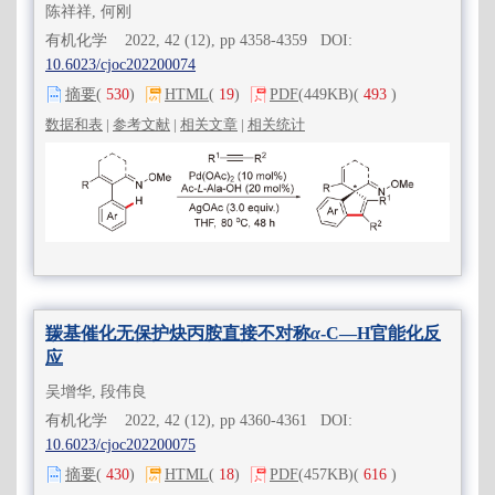
陈祥祥, 何刚
有机化学 2022, 42 (12), pp 4358-4359 DOI:
10.6023/cjoc202200074
摘要
(
530
)
HTML
(
19
)
PDF
(449KB)
(
493
)
数据和表
|
参考文献
|
相关文章
|
相关统计
羰基催化无保护炔丙胺直接不对称
α
-C—H官能化反
应
吴增华, 段伟良
有机化学 2022, 42 (12), pp 4360-4361 DOI:
10.6023/cjoc202200075
摘要
(
430
)
HTML
(
18
)
PDF
(457KB)
(
616
)