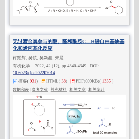
无过渡金属参与的醚、醛和酰胺C—H键自由基炔基
化和烯丙基化反应
许耀辉, 吴镇, 吴新鑫, 朱晨
有机化学 2022, 42 (12), pp 4340-4349 DOI:
10.6023/cjoc202207014
摘要
(
931
)
HTML
(
38
)
PDF
(699KB)
(
1335
)
数据和表
|
参考文献
|
补充材料
|
相关文章
|
相关统计