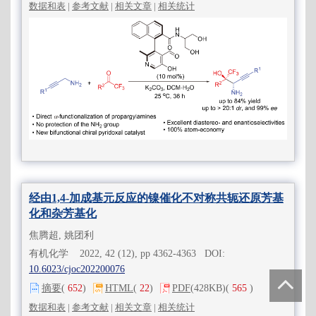
数据和表
|
参考文献
|
相关文章
|
相关统计
经由1,4-加成基元反应的镍催化不对称共轭还原芳基
化和杂芳基化
焦腾超, 姚团利
有机化学 2022, 42 (12), pp 4362-4363 DOI:
10.6023/cjoc202200076
摘要
(
652
)
HTML
(
22
)
PDF
(428KB)
(
565
)
数据和表
|
参考文献
|
相关文章
|
相关统计