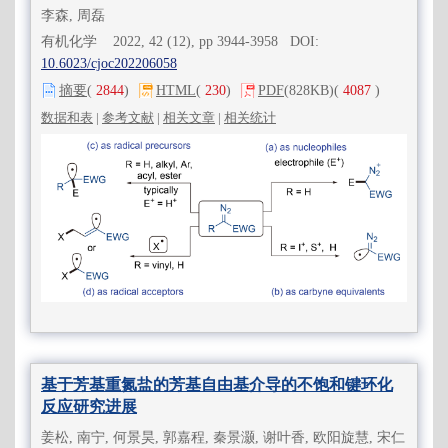
李森, 周磊
有机化学 2022, 42 (12), pp 3944-3958 DOI:
10.6023/cjoc202206058
摘要
(
2844
)
HTML
(
230
)
PDF
(828KB)
(
4087
)
数据和表
|
参考文献
|
相关文章
|
相关统计
基于芳基重氮盐的芳基自由基介导的不饱和键环化
反应研究进展
姜松, 南宁, 何景昊, 郭嘉程, 秦景灏, 谢叶香, 欧阳旋慧, 宋仁