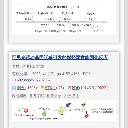
可见光驱动基团迁移引发的烯烃双官能团化反应
李猛, 赵冬阳, 孙凯
有机化学 2022, 42 (12), pp 4152-4168 DOI:
10.6023/cjoc202207037
摘要
(
1693
)
HTML
(
76
)
PDF
(1014KB)
(
2822
)
数据和表
|
参考文献
|
相关文章
|
相关统计