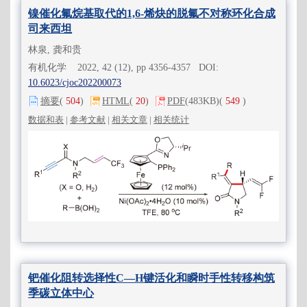
镍催化氟烷基取代的1,6-烯炔的脱氟不对称环化合成
司来西坦
林泉, 龚和贵
有机化学 2022, 42 (12), pp 4356-4357 DOI:
10.6023/cjoc202200073
摘要
(
504
)
HTML
(
20
)
PDF
(483KB)
(
549
)
数据和表
|
参考文献
|
相关文章
|
相关统计
钯催化阻转选择性C—H键活化和瞬时手性转移构筑
季碳立体中心