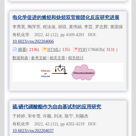
电化学促进的烯烃和炔烃双官能团化反应研究进展
李秀英, 陶萍芳, 程泳渝, 胡琼, 黄伟娟, 李芸, 罗志辉, 黄国保
有机化学 2022, 42 (12), pp 4169-4201 DOI:
10.6023/cjoc202204066
摘要
(
2136
)
HTML
(
135
)
PDF
(1786KB)
(
3131
)
数据和表
|
参考文献
|
相关文章
|
相关统计
硫/硒代磺酸酯作为自由基试剂的应用研究
于婷婷, 宋冬雪, 许颖, 刘冰, 陈宁, 刘颖杰
有机化学 2022, 42 (12), pp 4202-4219 DOI:
10.6023/cjoc202204037