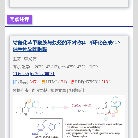
亮点述评
钴催化苯甲酰胺与炔烃的不对称[4+2]环化合成C-N
轴手性异喹啉酮
王芬, 李兴伟
有机化学 2022, 42 (12), pp 4350-4352 DOI:
10.6023/cjoc202200071
摘要
(
645
)
HTML
(
21
)
PDF
(457KB)
(
513
)
数据和表
|
参考文献
|
相关文章
|
相关统计