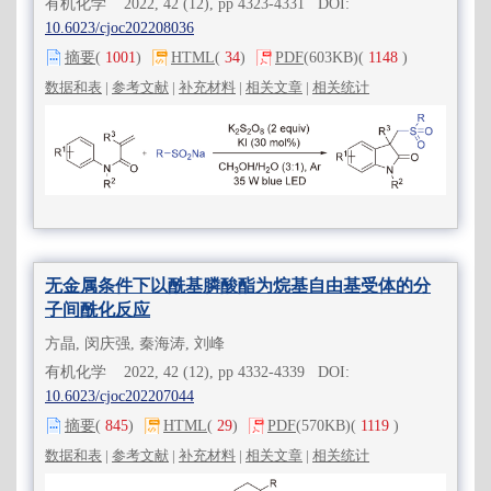
有机化学 2022, 42 (12), pp 4323-4331 DOI:
10.6023/cjoc202208036
摘要
(
1001
)
HTML
(
34
)
PDF
(603KB)
(
1148
)
数据和表
|
参考文献
|
补充材料
|
相关文章
|
相关统计
无金属条件下以酰基膦酸酯为烷基自由基受体的分
子间酰化反应
方晶, 闵庆强, 秦海涛, 刘峰
有机化学 2022, 42 (12), pp 4332-4339 DOI:
10.6023/cjoc202207044
摘要
(
845
)
HTML
(
29
)
PDF
(570KB)
(
1119
)
数据和表
|
参考文献
|
补充材料
|
相关文章
|
相关统计