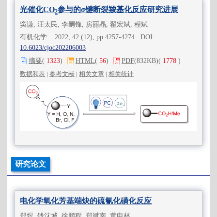
光催化CO
参与的σ键断裂羧基化反应研究进展
2
窦谦, 汪太民, 李嗣锋, 房丽晶, 翟宏斌, 程斌
有机化学 2022, 42 (12), pp 4257-4274 DOI:
10.6023/cjoc202206003
摘要
(
1323
)
HTML
(
56
)
PDF
(832KB)
(
1778
)
数据和表
|
参考文献
|
相关文章
|
相关统计
研究论文
电化学氧化芳基端炔的硫氰化磺化反应
郑煜, 钱沈城, 徐鹏程, 郑斌南, 黄申林