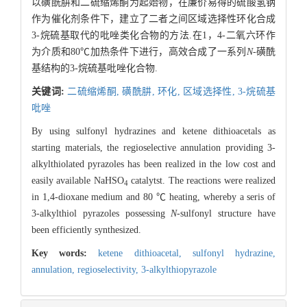
以磺酰肼和二硫缩烯酮为起始物，在廉价易得的硫酸氢钠
作为催化剂条件下，建立了二者之间区域选择性环化合成
3-烷硫基取代的吡唑类化合物的方法.在1，4-二氧六环作
为介质和80℃加热条件下进行，高效合成了一系列
N
-磺酰
基结构的3-烷硫基吡唑化合物.
关键词:
二硫缩烯酮,
磺酰肼,
环化,
区域选择性,
3-烷硫基
吡唑
By using sulfonyl hydrazines and ketene dithioacetals as
starting materials, the regioselective annulation providing 3-
alkylthiolated pyrazoles has been realized in the low cost and
easily available NaHSO
catalytst. The reactions were realized
4
in 1,4-dioxane medium and 80 ℃ heating, whereby a seris of
3-alkylthiol pyrazoles possessing
N
-sulfonyl structure have
been efficiently synthesized.
Key words:
ketene dithioacetal,
sulfonyl hydrazine,
annulation,
regioselectivity,
3-alkylthiopyrazole