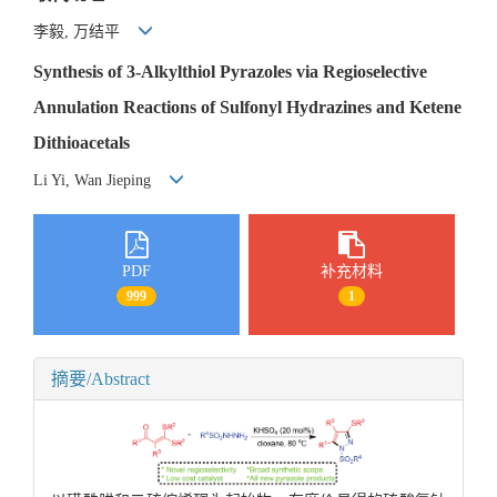
李毅, 万结平
Synthesis of 3-Alkylthiol Pyrazoles via Regioselective
Annulation Reactions of Sulfonyl Hydrazines and Ketene
Dithioacetals
Li Yi, Wan Jieping
PDF
补充材料
999
1
摘要/Abstract