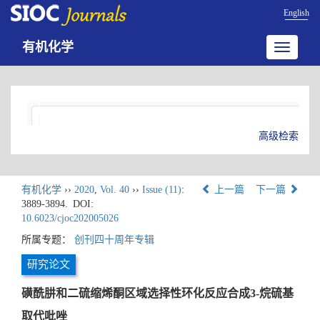
English
有机化学
Toggle
navigatio
高级检索
有机化学
››
2020
,
Vol. 40
››
Issue (11)
:
上一篇
下一篇
3889-3894.
DOI:
10.6023/cjoc202005026
所属专题：
创刊四十周年专辑
研究论文
磺酰肼和二硫缩烯酮区域选择性环化反应合成3-烷硫基
取代吡唑