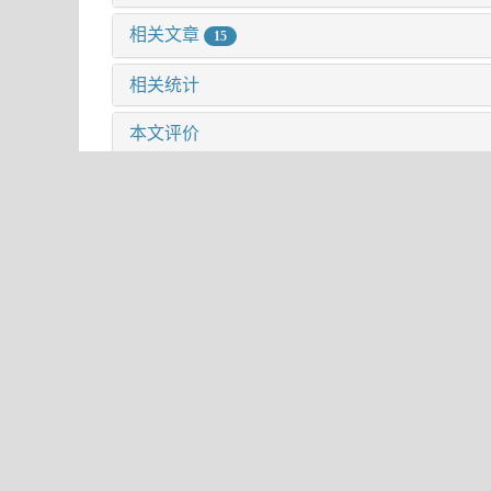
相关文章
15
相关统计
本文评价
ISSN: 0253-2786 CN: 31-1321/06
地址：上海市零陵路345号
邮政编码：200032
电话：021-54925244
传真：+086-021-54925285
E-mail: yjhx@sioc.ac.cn
访问总数:
15439208
今日访问:
5333
当前在线:
51
© 2019 中国科学院上海有机化学研究所、中国化学会
备案号沪ICP备10219309号