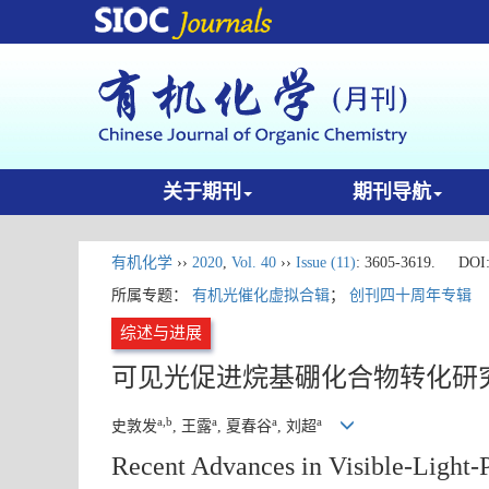
关于期刊
期刊导航
有机化学
››
2020
,
Vol. 40
››
Issue (11)
: 3605-3619.
DOI
所属专题：
有机光催化虚拟合辑
；
创刊四十周年专辑
综述与进展
可见光促进烷基硼化合物转化研
a,b
a
a
a
史敦发
, 王露
, 夏春谷
, 刘超
Recent Advances in Visible-Light