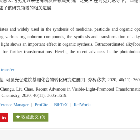
要意义.可见光近来在有机反应领域受到广泛关注.在可见光诱导下，四配
述了该研究领域的相关进展.
tes and widely used in the synthesis of medicine, pesticide and organic opto
ong various organoboron compounds, the synthesis and transformation of alk
e light shows an important effect in organic systhesis. Tetracoordinated alkyl
al for further transformations. Herein, the recent advances in the photoindu
 transfer
 刘超. 可见光促进烷基硼化合物转化研究进展[J].
有机化学
, 2020, 40(11): 36
Chungu, Liu Chao. Recent Advances in Visible-Light-Promoted Transformati
c Chemistry, 2020, 40(11): 3605-3619.
ference Manager
|
ProCite
|
BibTeX
|
RefWorks
收藏此文
(
0
)