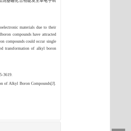
位烷基硼化合物能发生单电子转
electronic materials due to their
ylboron compounds have attracted
boron compounds could occur single
ced transformation of alkyl boron
05-3619.
on of Alkyl Boron Compounds[J].