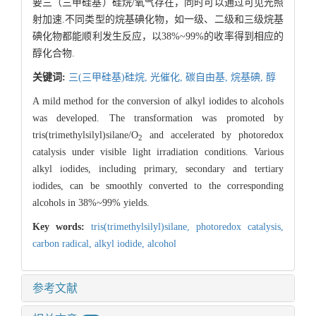
要三（三甲硅基）硅烷/氧气存在，同时可以通过可见光照
射加速.不同类型的烷基碘化物，如一级、二级和三级烷基
碘化物都能顺利发生反应，以38%~99%的收率得到相应的
醇化合物.
关键词:
三(三甲硅基)硅烷,
光催化,
碳自由基,
烷基碘,
醇
A mild method for the conversion of alkyl iodides to alcohols
was developed. The transformation was promoted by
tris(trimethylsilyl)silane/O
and accelerated by photoredox
2
catalysis under visible light irradiation conditions. Various
alkyl iodides, including primary, secondary and tertiary
iodides, can be smoothly converted to the corresponding
alcohols in 38%~99% yields.
Key words:
tris(trimethylsilyl)silane,
photoredox catalysis,
carbon radical,
alkyl iodide,
alcohol
参考文献