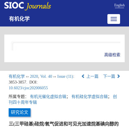
English
有机化学
Toggle
navigatio
高级检索
有机化学
››
2020
,
Vol. 40
››
Issue (11)
:
上一篇
下一篇
3853-3857.
DOI:
10.6023/cjoc202006055
所属专题：
有机光催化虚拟合辑
；
有机硅化学虚拟合辑
；
创
刊四十周年专辑
研究论文
三(三甲硅基)硅烷/氧气促进和可见光加速烷基碘向醇的