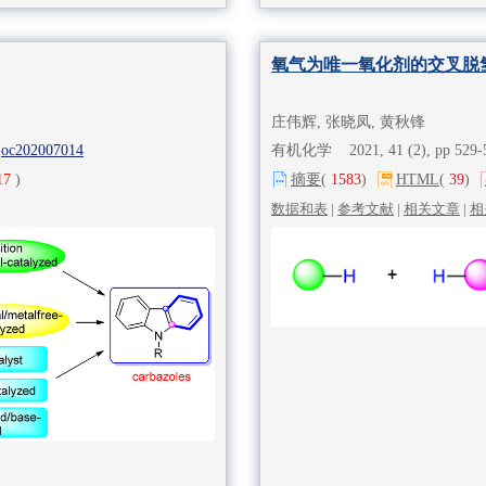
氧气为唯一氧化剂的交叉脱
庄伟辉, 张晓凤, 黄秋锋
joc202007014
有机化学 2021, 41 (2), pp 529
17
)
摘要
(
1583
)
HTML
(
39
)
数据和表
|
参考文献
|
相关文章
|
相