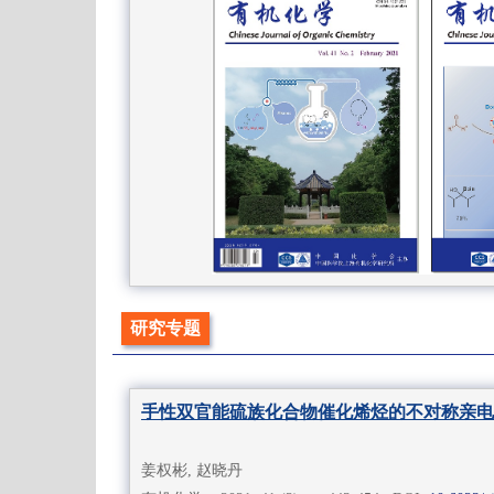
研究专题
手性双官能硫族化合物催化烯烃的不对称亲电
姜权彬, 赵晓丹