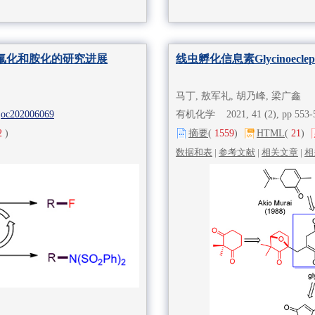
氟化和胺化的研究进展
线虫孵化信息素Glycinoec
马丁, 敖军礼, 胡乃峰, 梁广鑫
joc202006069
有机化学 2021, 41 (2), pp 553
2
)
摘要
(
1559
)
HTML
(
21
)
数据和表
|
参考文献
|
相关文章
|
相