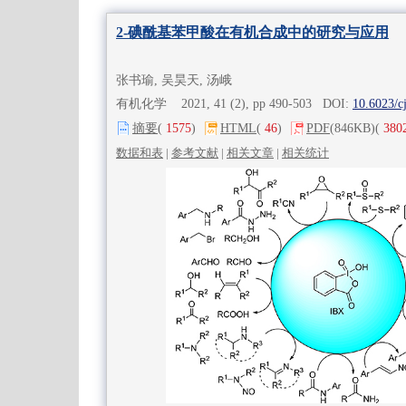
2-碘酰基苯甲酸在有机合成中的研究与应用
张书瑜, 吴昊天, 汤峨
有机化学 2021, 41 (2), pp 490-503 DOI:
10.6023/c
摘要
(
1575
)
HTML
(
46
)
PDF
(846KB)
(
380
数据和表
|
参考文献
|
相关文章
|
相关统计