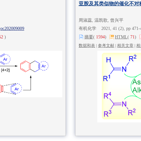
亚胺及其类似物的催化不对
周淑蕊, 温凯歌, 曾兴平
joc202009009
有机化学 2021, 41 (2), pp 471
52
)
摘要
(
1594
)
HTML
(
71
)
数据和表
|
参考文献
|
相关文章
|
相