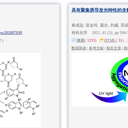
具有聚集诱导发光特性的含
秦成远, 苗金玲, 聂永, 刘威, 高
joc202007030
有机化学 2021, 41 (2), pp 504
2
)
摘要
(
1233
)
HTML
(
31
)
数据和表
|
参考文献
|
相关文章
|
相