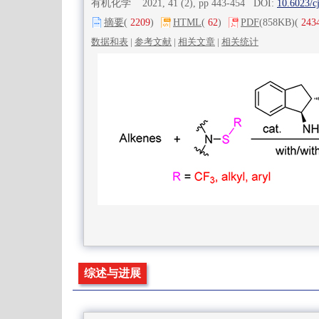
有机化学 2021, 41 (2), pp 443-454 DOI:
10.6023/c
摘要
(
2209
)
HTML
(
62
)
PDF
(858KB)
(
243
数据和表
|
参考文献
|
相关文章
|
相关统计
综述与进展