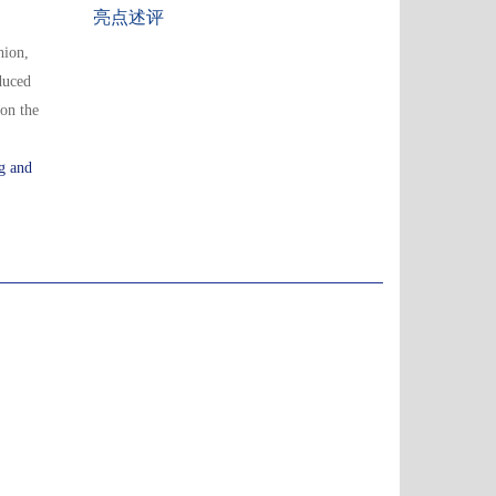
亮点述评
hion,
duced
 on the
g and