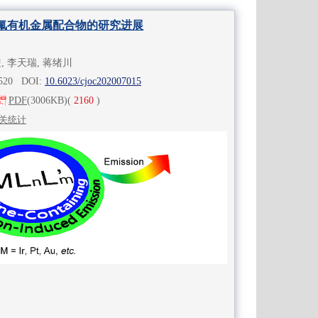
氟有机金属配合物的研究进展
迎, 李天瑞, 蒋绪川
-520 DOI:
10.6023/cjoc202007015
PDF
(3006KB)
(
2160
)
关统计