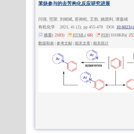
苯炔参与的去芳构化反应研究进展
闫强, 范荣, 刘斌斌, 苏帅松, 王勃, 姚团利, 谭嘉靖
有机化学 2021, 41 (2), pp 455-470 DOI:
10.6023/c
摘要
(
2103
)
HTML
(
68
)
PDF
(1018KB)
(
25
数据和表
|
参考文献
|
相关文章
|
相关统计