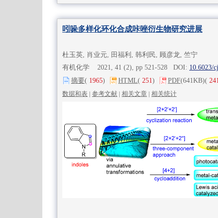
吲哚多样化环化合成咔唑衍生物研究进展
杜玉英, 肖业元, 田福利, 韩利民, 顾彦龙, 竺宁
有机化学 2021, 41 (2), pp 521-528 DOI:
10.6023/c
摘要
(
1965
)
HTML
(
251
)
PDF
(641KB)
(
24
数据和表
|
参考文献
|
相关文章
|
相关统计