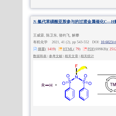
N
-氟代苯磺酰亚胺参与的过渡金属催化C—H
王威霖, 陈卫东, 骆钧飞, 解攀
有机化学 2021, 41 (2), pp 543-552 DOI:
10.6023/c
摘要
(
1419
)
HTML
(
79
)
PDF
(699KB)
(
251
数据和表
|
参考文献
|
相关文章
|
相关统计