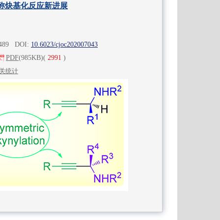
称炔基化反应新进展
-489 DOI:
10.6023/cjoc202007043
PDF
(985KB)
(
2991
)
关统计