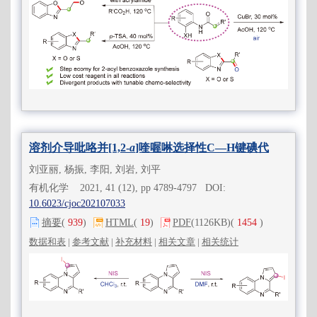
溶剂介导吡咯并[1,2-
a
]喹喔啉选择性C—H键碘代
刘亚丽, 杨振, 李阳, 刘岩, 刘平
有机化学 2021, 41 (12), pp 4789-4797 DOI:
10.6023/cjoc202107033
摘要
(
939
)
HTML
(
19
)
PDF
(1126KB)
(
1454
)
数据和表
|
参考文献
|
补充材料
|
相关文章
|
相关统计