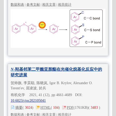
数据和表
|
参考文献
|
相关文章
|
相关统计
N
-羟基邻苯二甲酰亚胺酯在光催化烷基化反应中的
研究进展
贺帅旗, 李昊聪, 陈晓岚, Igor B. Krylov, Alexander O.
Terent'ev, 屈凌波, 於兵
有机化学 2021, 41 (12), pp 4661-4689 DOI:
10.6023/cjoc202105041
摘要
(
3024
)
HTML
(
104
)
PDF
(1761KB)
(
3483
)
数据和表
|
参考文献
|
相关文章
|
相关统计