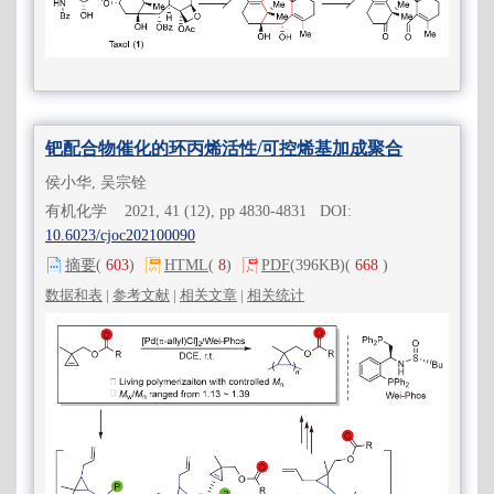
钯配合物催化的环丙烯活性/可控烯基加成聚合
侯小华, 吴宗铨
有机化学 2021, 41 (12), pp 4830-4831 DOI:
10.6023/cjoc202100090
摘要
(
603
)
HTML
(
8
)
PDF
(396KB)
(
668
)
数据和表
|
参考文献
|
相关文章
|
相关统计