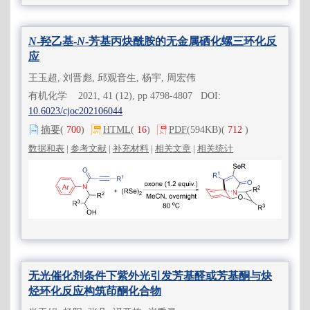
N
-羟乙基-
N
-芳基丙炔酰胺的无金属硒化螺三环化反
应
王玉超, 刘晋彪, 邱观音生, 杨宇, 周宏伟
有机化学 2021, 41 (12), pp 4798-4807 DOI:
10.6023/cjoc202106044
摘要
(
700
)
HTML
(
16
)
PDF
(594KB)
(
712
)
数据和表
|
参考文献
|
补充材料
|
相关文章
|
相关统计
无光催化剂条件下紫外光引发芳基醛或芳基酮与炔
烃环化反应构筑茚酮化合物