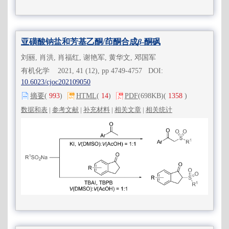
亚磺酸钠盐和芳基乙酮/茚酮合成
β
-酮砜
刘丽, 肖洪, 肖福红, 谢艳军, 黄华文, 邓国军
有机化学 2021, 41 (12), pp 4749-4757 DOI:
10.6023/cjoc202109050
摘要
(
993
)
HTML
(
14
)
PDF
(698KB)
(
1358
)
数据和表
|
参考文献
|
补充材料
|
相关文章
|
相关统计