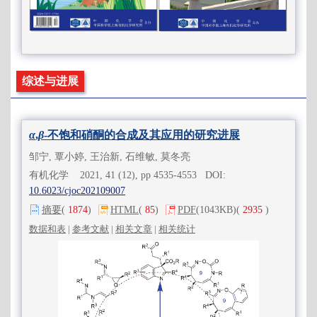
综述与进展
α
,
β
-不饱和硝酮的合成及其应用的研究进展
邹宁, 覃小婷, 王治新, 石维敏, 莫冬亮
有机化学 2021, 41 (12), pp 4535-4553 DOI:
10.6023/cjoc202109007
摘要
(
1874
)
HTML
(
85
)
PDF
(1043KB)
(
2935
)
数据和表
|
参考文献
|
相关文章
|
相关统计