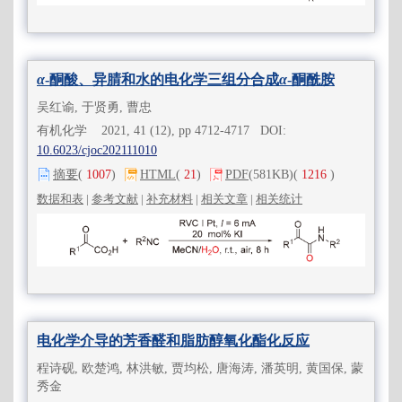
α
-酮酸、异腈和水的电化学三组分合成
α
-酮酰胺
吴红谕, 于贤勇, 曹忠
有机化学 2021, 41 (12), pp 4712-4717 DOI:
10.6023/cjoc202111010
摘要
(
1007
)
HTML
(
21
)
PDF
(581KB)
(
1216
)
数据和表
|
参考文献
|
补充材料
|
相关文章
|
相关统计
电化学介导的芳香醛和脂肪醇氧化酯化反应
程诗砚, 欧楚鸿, 林洪敏, 贾均松, 唐海涛, 潘英明, 黄国保, 蒙
秀金