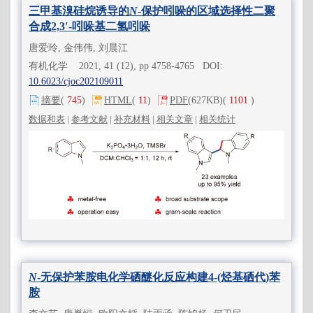
三甲基溴硅烷诱导的
N
-保护吲哚的区域选择性二聚
合成2,3′-吲哚基二氢吲哚
唐爱玲, 金伟伟, 刘晨江
有机化学 2021, 41 (12), pp 4758-4765 DOI:
10.6023/cjoc202109011
摘要
(
745
)
HTML
(
11
)
PDF
(627KB)
(
1101
)
数据和表
|
参考文献
|
补充材料
|
相关文章
|
相关统计
N
-无保护苯胺电化学硒醚化反应构建4-(烃基硒代)苯
胺