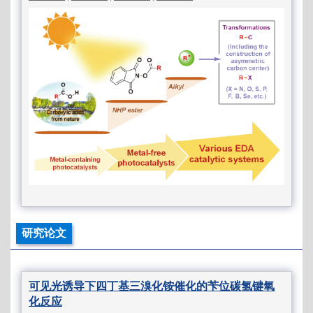
研究论文
可见光诱导下四丁基三溴化铵催化的苄位碳氢键氧
化反应