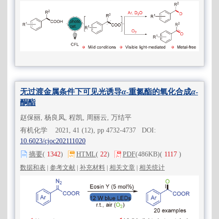
无过渡金属条件下可见光诱导
α
-重氮酯的氧化合成
α
-
酮酯
赵保丽, 杨良凤, 程凯, 周丽云, 万结平
有机化学 2021, 41 (12), pp 4732-4737 DOI:
10.6023/cjoc202111020
摘要
(
1342
)
HTML
(
22
)
PDF
(486KB)
(
1117
)
数据和表
|
参考文献
|
补充材料
|
相关文章
|
相关统计