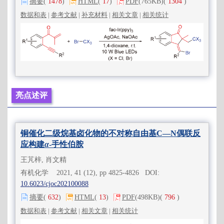
摘要
(
1478
)
HTML
(
17
)
PDF
(765KB)
(
1304
)
数据和表
|
参考文献
|
补充材料
|
相关文章
|
相关统计
亮点述评
铜催化二级烷基卤化物的不对称自由基C—N偶联反
应构建
α
-手性伯胺
王芃梓, 肖文精
有机化学 2021, 41 (12), pp 4825-4826 DOI:
10.6023/cjoc202100088
摘要
(
632
)
HTML
(
13
)
PDF
(498KB)
(
796
)
数据和表
|
参考文献
|
相关文章
|
相关统计