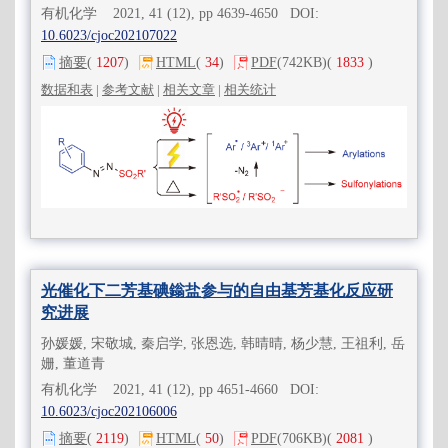
有机化学 2021, 41 (12), pp 4639-4650 DOI:
10.6023/cjoc202107022
摘要
(
1207
)
HTML
(
34
)
PDF
(742KB)
(
1833
)
数据和表
|
参考文献
|
相关文章
|
相关统计
光催化下二芳基碘鎓盐参与的自由基芳基化反应研
究进展
孙媛媛, 宋敬城, 秦启学, 张恩选, 韩晴晴, 杨少慧, 王祖利, 岳
姗, 董道青
有机化学 2021, 41 (12), pp 4651-4660 DOI:
10.6023/cjoc202106006
摘要
(
2119
)
HTML
(
50
)
PDF
(706KB)
(
2081
)