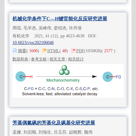
机械化学条件下C—H键官能化反应研究进展
周琨, 毛羊杰, 吴峰伟, 娄绍杰, 许丹倩
有机化学 2021, 41 (12), pp 4623-4638 DOI:
10.6023/cjoc202106046
摘要
(
1600
)
HTML
(
48
)
PDF
(1050KB)
(
2577
)
数据和表
|
参考文献
|
相关文章
|
相关统计
芳基偶氮砜的芳基化及砜基化研究进展
孟娜, 刘启顺, 刘瑞生, 吕玉芬, 赵晓辉, 魏伟