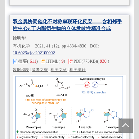
双金属协同催化不对称串联环化反应——含相邻手
性中心
γ
-丁内酯衍生物的立体发散性精准合成
徐明华
有机化学 2021, 41 (12), pp 4834-4836 DOI:
10.6023/cjoc202100092
摘要
(
611
)
HTML
(
9
)
PDF
(773KB)
(
930
)
数据和表
|
参考文献
|
相关文章
|
相关统计