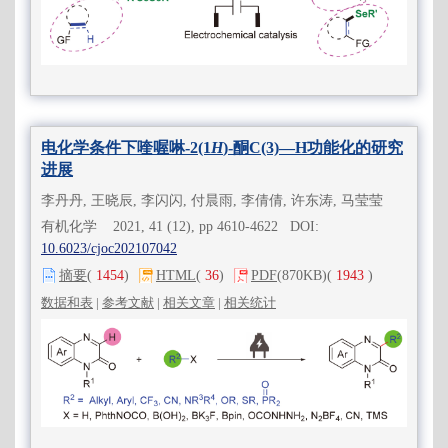
电化学条件下喹喔啉-2(1
H
)-酮C(3)—H功能化的研究
进展
李丹丹, 王晓辰, 李闪闪, 付晨雨, 李倩倩, 许东涛, 马莹莹
有机化学 2021, 41 (12), pp 4610-4622 DOI:
10.6023/cjoc202107042
摘要
(
1454
)
HTML
(
36
)
PDF
(870KB)
(
1943
)
数据和表
|
参考文献
|
相关文章
|
相关统计