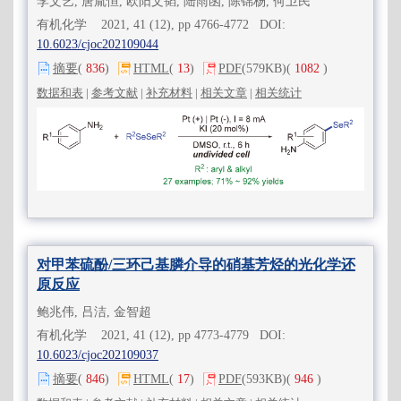
李文艺, 唐胤恒, 欧阳文韬, 陆雨函, 陈锦杨, 何卫民
有机化学 2021, 41 (12), pp 4766-4772 DOI:
10.6023/cjoc202109044
摘要
(
836
)
HTML
(
13
)
PDF
(579KB)
(
1082
)
数据和表
|
参考文献
|
补充材料
|
相关文章
|
相关统计
对甲苯硫酚/三环己基膦介导的硝基芳烃的光化学还
原反应
鲍兆伟, 吕洁, 金智超
有机化学 2021, 41 (12), pp 4773-4779 DOI:
10.6023/cjoc202109037
摘要
(
846
)
HTML
(
17
)
PDF
(593KB)
(
946
)