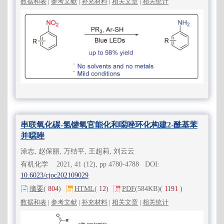
数据和表
|
参考文献
|
补充材料
|
相关文章
|
相关统计
串联氧化碳-氢键氧官能化和噁唑环化构建2-酰基苯
并噁唑
涂志, 赵保丽, 万结平, 王超莉, 刘云云
有机化学 2021, 41 (12), pp 4780-4788 DOI:
10.6023/cjoc202109029
摘要
(
804
)
HTML
(
12
)
PDF
(584KB)
(
1191
)
数据和表
|
参考文献
|
补充材料
|
相关文章
|
相关统计