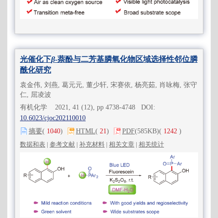
光催化下
β
-萘酚与二芳基膦氧化物区域选择性邻位膦
酰化研究
袁金伟, 刘燕, 葛元元, 董少轩, 宋赛依, 杨亮茹, 肖咏梅, 张守
仁, 屈凌波
有机化学 2021, 41 (12), pp 4738-4748 DOI:
10.6023/cjoc202110010
摘要
(
1040
)
HTML
(
21
)
PDF
(585KB)
(
1242
)
数据和表
|
参考文献
|
补充材料
|
相关文章
|
相关统计