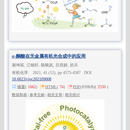
α
-酮酸在无金属有机光合成中的应用
谢坤宸, 江铭轩, 陈晓岚, 吕琪妍, 於兵
有机化学 2021, 41 (12), pp 4575-4587 DOI:
10.6023/cjoc202109008
摘要
(
1662
)
HTML
(
74
)
PDF
(839KB)
(
2550
)
数据和表
|
参考文献
|
相关文章
|
相关统计