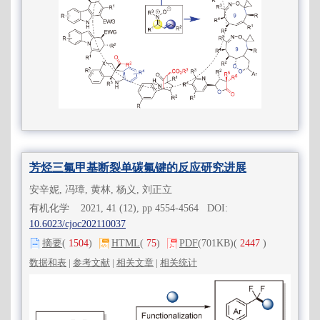
芳烃三氟甲基断裂单碳氟键的反应研究进展
安辛妮, 冯璋, 黄林, 杨义, 刘正立
有机化学 2021, 41 (12), pp 4554-4564 DOI:
10.6023/cjoc202110037
摘要
(
1504
)
HTML
(
75
)
PDF
(701KB)
(
2447
)
数据和表
|
参考文献
|
相关文章
|
相关统计