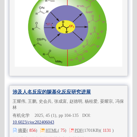
涉及人名反应的羰基化反应研究进展
王耀伟, 王鹏, 史会兵, 张成富, 赵德明, 杨桂爱, 晏耀宗, 冯保
林
有机化学 2025, 45 (1), pp 104-135 DOI:
10.6023/cjoc202406043
摘要
(
856
)
HTML
(
75
)
PDF
(1701KB)
(
1131
)