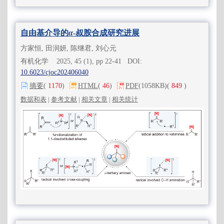
自由基介导的
α
-叔胺合成研究进展
方家恒, 田润妍, 陈继君, 刘心元
有机化学 2025, 45 (1), pp 22-41 DOI:
10.6023/cjoc202406040
摘要
(
1170
)
HTML
(
46
)
PDF
(1058KB)
(
849
)
数据和表
|
参考文献
|
相关文章
|
相关统计