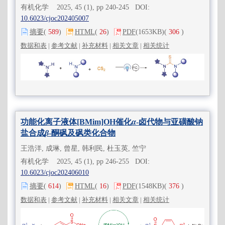
有机化学 2025, 45 (1), pp 240-245 DOI:
10.6023/cjoc202405007
摘要
(
589
)
HTML
(
26
)
PDF
(1653KB)
(
306
)
数据和表
|
参考文献
|
补充材料
|
相关文章
|
相关统计
功能化离子液体[BMim]OH催化
α
-卤代物与亚磺酸钠
盐合成
β
-酮砜及砜类化合物
王浩洋, 成琳, 曾星, 韩利民, 杜玉英, 竺宁
有机化学 2025, 45 (1), pp 246-255 DOI:
10.6023/cjoc202406010
摘要
(
614
)
HTML
(
16
)
PDF
(1548KB)
(
376
)
数据和表
|
参考文献
|
补充材料
|
相关文章
|
相关统计