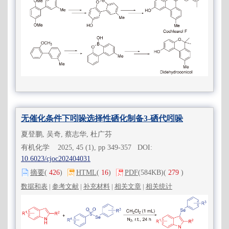
无催化条件下吲哚选择性硒化制备3-硒代吲哚
夏登鹏, 吴奇, 蔡志华, 杜广芬
有机化学 2025, 45 (1), pp 349-357 DOI:
10.6023/cjoc202404031
摘要
(
426
)
HTML
(
16
)
PDF
(584KB)
(
279
)
数据和表
|
参考文献
|
补充材料
|
相关文章
|
相关统计