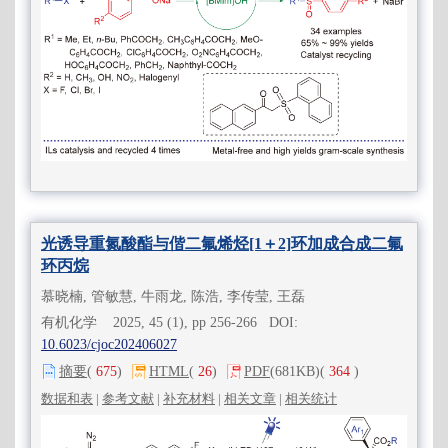
光诱导重氮酸酯与偕二氟烯烃[1＋2]环加成合成二氟
环丙烷
慕晓楠, 管敏慧, 牛雨龙, 陈浩, 李传莹, 王磊
有机化学 2025, 45 (1), pp 256-266 DOI:
10.6023/cjoc202406027
摘要
(
675
)
HTML
(
26
)
PDF
(681KB)
(
364
)
数据和表
|
参考文献
|
补充材料
|
相关文章
|
相关统计