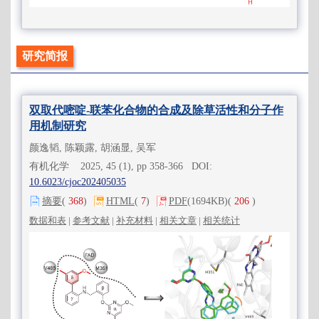
研究简报
双取代嘧啶-联苯化合物的合成及除草活性和分子作
用机制研究
颜逸韬, 陈颖露, 胡涵显, 吴军
有机化学 2025, 45 (1), pp 358-366 DOI:
10.6023/cjoc202405035
摘要
(
368
)
HTML
(
7
)
PDF
(1694KB)
(
206
)
数据和表
|
参考文献
|
补充材料
|
相关文章
|
相关统计