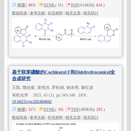
摘要
(
493
)
HTML
(
11
)
PDF
(614KB)
(
414
)
数据和表
|
参考文献
|
补充材料
|
相关文章
|
相关统计
基于联苯硼酸的Cochlearol F和Didehydroconicol全
合成研究
王凯, 隋佳俊, 龙纯洪, 罗松娟, 钏永明, 秦红波
有机化学 2025, 45 (1), pp 343-348 DOI:
10.6023/cjoc202404042
摘要
(
327
)
HTML
(
10
)
PDF
(489KB)
(
293
)
数据和表
|
参考文献
|
补充材料
|
相关文章
|
相关统计