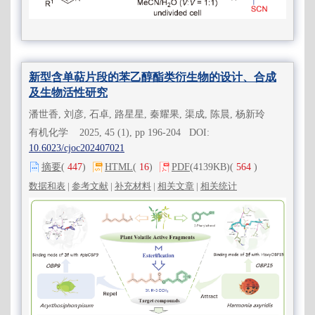
新型含单萜片段的苯乙醇酯类衍生物的设计、合成
及生物活性研究
潘世香, 刘彦, 石卓, 路星星, 秦耀果, 渠成, 陈晨, 杨新玲
有机化学 2025, 45 (1), pp 196-204 DOI:
10.6023/cjoc202407021
摘要
(
447
)
HTML
(
16
)
PDF
(4139KB)
(
564
)
数据和表
|
参考文献
|
补充材料
|
相关文章
|
相关统计