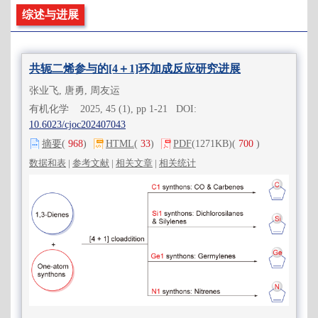
综述与进展
共轭二烯参与的[4＋1]环加成反应研究进展
张业飞, 唐勇, 周友运
有机化学 2025, 45 (1), pp 1-21 DOI:
10.6023/cjoc202407043
摘要
(
968
)
HTML
(
33
)
PDF
(1271KB)
(
700
)
数据和表
|
参考文献
|
相关文章
|
相关统计