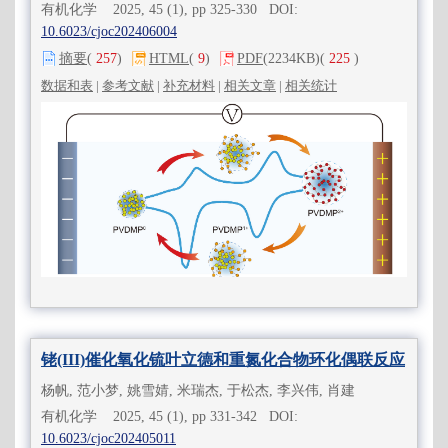
有机化学 2025, 45 (1), pp 325-330 DOI:
10.6023/cjoc202406004
摘要
(
257
)
HTML
(
9
)
PDF
(2234KB)
(
225
)
数据和表
|
参考文献
|
补充材料
|
相关文章
|
相关统计
铑(III)催化氧化锍叶立德和重氮化合物环化偶联反应
杨帆, 范小梦, 姚雪婧, 米瑞杰, 于松杰, 李兴伟, 肖建
有机化学 2025, 45 (1), pp 331-342 DOI:
10.6023/cjoc202405011