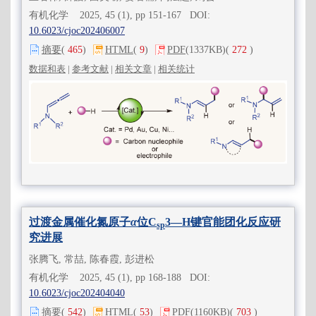
有机化学 2025, 45 (1), pp 151-167 DOI:
10.6023/cjoc202406007
摘要
(
465
)
HTML
(
9
)
PDF
(1337KB)
(
272
)
数据和表
|
参考文献
|
相关文章
|
相关统计
过渡金属催化氮原子
α
位C
3—H键官能团化反应研
sp
究进展
张腾飞, 常喆, 陈春霞, 彭进松
有机化学 2025, 45 (1), pp 168-188 DOI:
10.6023/cjoc202404040
摘要
(
542
)
HTML
(
53
)
PDF
(1160KB)
(
703
)