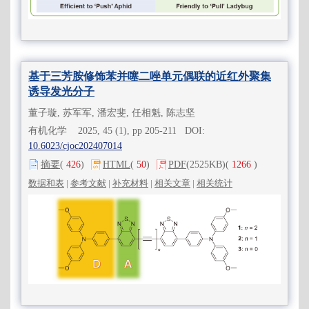
基于三芳胺修饰苯并噻二唑单元偶联的近红外聚集
诱导发光分子
董子璇, 苏军军, 潘宏斐, 任相魁, 陈志坚
有机化学 2025, 45 (1), pp 205-211 DOI:
10.6023/cjoc202407014
摘要
(
426
)
HTML
(
50
)
PDF
(2525KB)
(
1266
)
数据和表
|
参考文献
|
补充材料
|
相关文章
|
相关统计