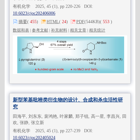
有机化学 2025, 45 (1), pp 220-226 DOI:
10.6023/cjoc202406006
摘要
(
455
)
HTML
(
24
)
PDF
(544KB)
(
553
)
数据和表
|
参考文献
|
补充材料
|
相关文章
|
相关统计
新型苯基吡唑类衍生物的设计、合成和杀虫活性研
究
田海平, 刘东东, 裴鸿艳, 叶家麟, 郑子锐, 高一星, 李昌兴, 田
欢, 张静, 张立新
有机化学 2025, 45 (1), pp 227-239 DOI:
10.6023/cjoc202405024