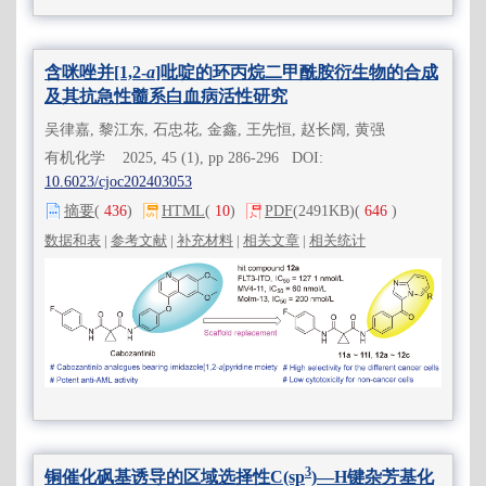
含咪唑并[1,2-
a
]吡啶的环丙烷二甲酰胺衍生物的合成
及其抗急性髓系白血病活性研究
吴律嘉, 黎江东, 石忠花, 金鑫, 王先恒, 赵长阔, 黄强
有机化学 2025, 45 (1), pp 286-296 DOI:
10.6023/cjoc202403053
摘要
(
436
)
HTML
(
10
)
PDF
(2491KB)
(
646
)
数据和表
|
参考文献
|
补充材料
|
相关文章
|
相关统计
3
铜催化砜基诱导的区域选择性C(sp
)—H键杂芳基化