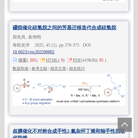
硼烷催化硅氢烷之间的芳基迁移迭代合成硅氢烷
郑先舟, 袁伟明
有机化学 2025, 45 (1), pp 370-373 DOI:
10.6023/cjoc202500002
摘要
(
205
)
HTML
(
9
)
PDF
(419KB)
(
95
)
数据和表
|
参考文献
|
相关文章
|
相关统计
叔膦催化不对称合成手性2-氮杂环丁烯和轴手性四取
代联烯