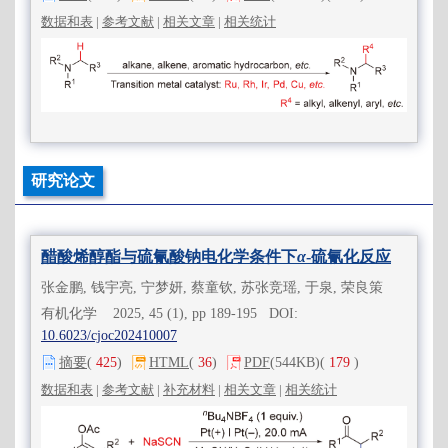
数据和表
|
参考文献
|
相关文章
|
相关统计
研究论文
醋酸烯醇酯与硫氰酸钠电化学条件下
α
-硫氰化反应
张金鹏, 钱宇亮, 宁梦妍, 蔡童钦, 苏张竞瑶, 于泉, 荣良策
有机化学 2025, 45 (1), pp 189-195 DOI:
10.6023/cjoc202410007
摘要
(
425
)
HTML
(
36
)
PDF
(544KB)
(
179
)
数据和表
|
参考文献
|
补充材料
|
相关文章
|
相关统计