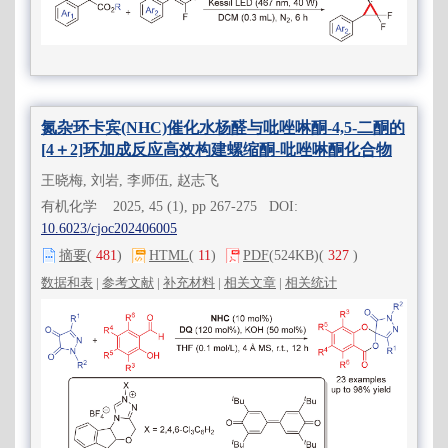
氮杂环卡宾(NHC)催化水杨醛与吡唑啉酮-4,5-二酮的
[4＋2]环加成反应高效构建螺缩酮-吡唑啉酮化合物
王晓梅, 刘岩, 李师伍, 赵志飞
有机化学 2025, 45 (1), pp 267-275 DOI:
10.6023/cjoc202406005
摘要
(
481
)
HTML
(
11
)
PDF
(524KB)
(
327
)
数据和表
|
参考文献
|
补充材料
|
相关文章
|
相关统计