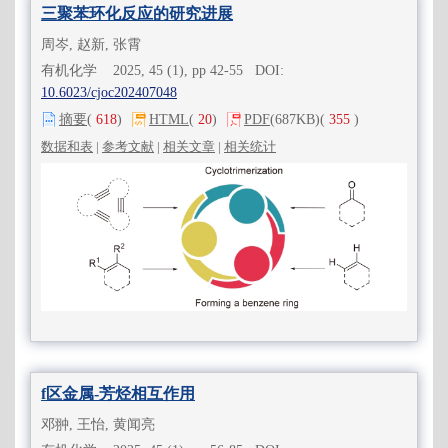
三聚苯环化反应的研究进展
周岑, 赵新, 张霄
有机化学 2025, 45 (1), pp 42-55 DOI:
10.6023/cjoc202407048
摘要
(
618
)
HTML
(
20
)
PDF
(687KB)
(
355
)
数据和表
|
参考文献
|
相关文章
|
相关统计
f区金属-芳烃相互作用
邓翀, 王怡, 黄闻亮