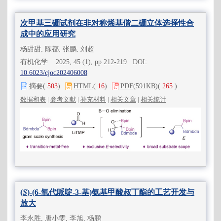
次甲基三硼试剂在非对称烯基偕二硼立体选择性合
成中的应用研究
杨甜甜, 陈都, 张鹏, 刘超
有机化学 2025, 45 (1), pp 212-219 DOI:
10.6023/cjoc202406008
摘要
(
503
)
HTML
(
16
)
PDF
(591KB)
(
265
)
数据和表
|
参考文献
|
补充材料
|
相关文章
|
相关统计
(
S
)-(6-氧代哌啶-3-基)氨基甲酸叔丁酯的工艺开发与
放大
李永胜, 唐小雯, 李旭, 杨鹏