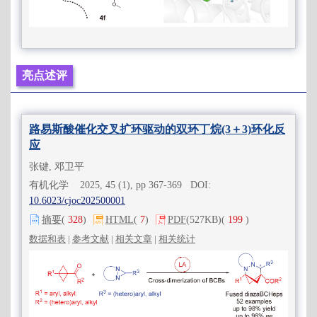
亮点述评
路易斯酸催化交叉扩环驱动的双环丁烷(3＋3)环化反
应
张键, 邓卫平
有机化学 2025, 45 (1), pp 367-369 DOI:
10.6023/cjoc202500001
摘要
(
328
)
HTML
(
7
)
PDF
(527KB)
(
199
)
数据和表
|
参考文献
|
相关文章
|
相关统计