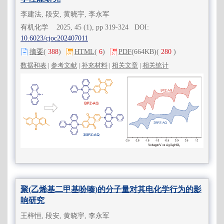
李建法, 段安, 黄晓宇, 李永军
有机化学 2025, 45 (1), pp 319-324 DOI:
10.6023/cjoc202407011
摘要
(
388
)
HTML
(
6
)
PDF
(664KB)
(
280
)
数据和表
|
参考文献
|
补充材料
|
相关文章
|
相关统计
聚(乙烯基二甲基吩嗪)的分子量对其电化学行为的影
响研究
王梓恒, 段安, 黄晓宇, 李永军