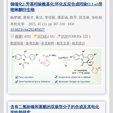
铜催化2-芳基吲哚酰基化/环化反应合成吲哚[2,1-
α
]异
喹啉酮衍生物
杨梦娜, 唐裕才, 蒋洁, 李佳丽, 潘若涵, 陈宇, 段京林, 张松柏
有机化学 2025, 45 (1), pp 307-318 DOI:
10.6023/cjoc202405027
摘要
(
410
)
HTML
(
11
)
PDF
(630KB)
(
222
)
数据和表
|
参考文献
|
补充材料
|
相关文章
|
相关统计
含有二氢吩嗪和蒽醌的双极型分子的合成及其电化
学性能研究