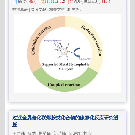
摘要
(
497
)
HTML
(
12
)
PDF
(4813KB)
(
413
)
数据和表
|
参考文献
|
相关文章
|
相关统计
过渡金属催化联烯胺类化合物的碳氢化反应研究进
展
王君伟, 薛皓, 曲英瑜, 姜若楠, 闫法超, 刘会